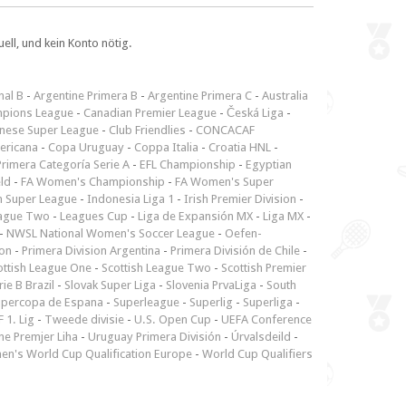
ll, und kein Konto nötig.
nal B
-
Argentine Primera B
-
Argentine Primera C
-
Australia
pions League
-
Canadian Premier League
-
Česká Liga
-
inese Super League
-
Club Friendlies
-
CONCACAF
ericana
-
Copa Uruguay
-
Coppa Italia
-
Croatia HNL
-
rimera Categoría Serie A
-
EFL Championship
-
Egyptian
ld
-
FA Women's Championship
-
FA Women's Super
n Super League
-
Indonesia Liga 1
-
Irish Premier Division
-
ague Two
-
Leagues Cup
-
Liga de Expansión MX
-
Liga MX
-
-
NWSL National Women's Soccer League
-
Oefen-
ion
-
Primera Division Argentina
-
Primera División de Chile
-
ottish League One
-
Scottish League Two
-
Scottish Premier
rie B Brazil
-
Slovak Super Liga
-
Slovenia PrvaLiga
-
South
upercopa de Espana
-
Superleague
-
Superlig
-
Superliga
-
 1. Lig
-
Tweede divisie
-
U.S. Open Cup
-
UEFA Conference
ne Premjer Liha
-
Uruguay Primera División
-
Úrvalsdeild
-
n's World Cup Qualification Europe
-
World Cup Qualifiers