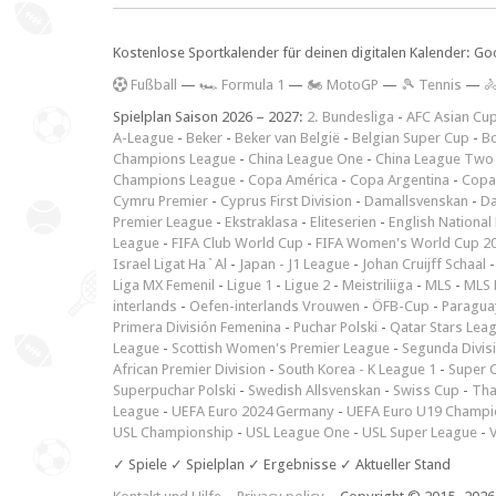
Kostenlose Sportkalender für deinen digitalen Kalender: Go
F
ußball
—
🏎️ Formula 1
—
🏍 MotoGP
—
🎾 Tennis
—

Spielplan Saison 2026 – 2027:
2. Bundesliga
-
AFC Asian Cu
A-League
-
Beker
-
Beker van België
-
Belgian Super Cup
-
Bo
Champions League
-
China League One
-
China League Two
Champions League
-
Copa América
-
Copa Argentina
-
Copa
Cymru Premier
-
Cyprus First Division
-
Damallsvenskan
-
Da
Premier League
-
Ekstraklasa
-
Eliteserien
-
English National
League
-
FIFA Club World Cup
-
FIFA Women's World Cup 2
Israel Ligat Ha`Al
-
Japan - J1 League
-
Johan Cruijff Schaal
Liga MX Femenil
-
Ligue 1
-
Ligue 2
-
Meistriliiga
-
MLS
-
MLS 
interlands
-
Oefen-interlands Vrouwen
-
ÖFB-Cup
-
Paraguay
Primera División Femenina
-
Puchar Polski
-
Qatar Stars Lea
League
-
Scottish Women's Premier League
-
Segunda Divis
African Premier Division
-
South Korea - K League 1
-
Super 
Superpuchar Polski
-
Swedish Allsvenskan
-
Swiss Cup
-
Tha
League
-
UEFA Euro 2024 Germany
-
UEFA Euro U19 Champi
USL Championship
-
USL League One
-
USL Super League
-
V
✓ Spiele ✓ Spielplan ✓ Ergebnisse ✓ Aktueller Stand