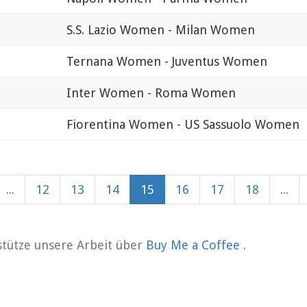
S.S. Lazio Women - Milan Women
Ternana Women - Juventus Women
Inter Women - Roma Women
Fiorentina Women - US Sassuolo Women
...
12
13
14
15
16
17
18
...
rstütze unsere Arbeit über
Buy Me a Coffee
.