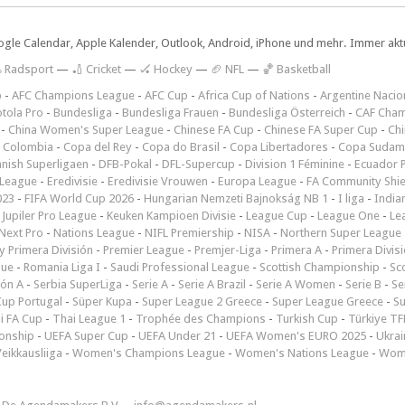
ogle Calendar, Apple Kalender, Outlook, Android, iPhone und mehr. Immer aktue
 Radsport
—
🏏 Cricket
—
🏑 Hockey
—
🏈 NFL
—
🏀 Basketball
p
-
AFC Champions League
-
AFC Cup
-
Africa Cup of Nations
-
Argentine Nacio
tola Pro
-
Bundesliga
-
Bundesliga Frauen
-
Bundesliga Österreich
-
CAF Cham
-
China Women's Super League
-
Chinese FA Cup
-
Chinese FA Super Cup
-
Ch
 Colombia
-
Copa del Rey
-
Copa do Brasil
-
Copa Libertadores
-
Copa Sudam
nish Superligaen
-
DFB-Pokal
-
DFL-Supercup
-
Division 1 Féminine
-
Ecuador P
 League
-
Eredivisie
-
Eredivisie Vrouwen
-
Europa League
-
FA Community Shie
023
-
FIFA World Cup 2026
-
Hungarian Nemzeti Bajnokság NB 1
-
I liga
-
India
-
Jupiler Pro League
-
Keuken Kampioen Divisie
-
League Cup
-
League One
-
Le
Next Pro
-
Nations League
-
NIFL Premiership
-
NISA
-
Northern Super League
 Primera División
-
Premier League
-
Premjer-Liga
-
Primera A
-
Primera Divis
gue
-
Romania Liga I
-
Saudi Professional League
-
Scottish Championship
-
Sc
ión A
-
Serbia SuperLiga
-
Serie A
-
Serie A Brazil
-
Serie A Women
-
Serie B
-
Se
Cup Portugal
-
Süper Kupa
-
Super League 2 Greece
-
Super League Greece
-
S
i FA Cup
-
Thai League 1
-
Trophée des Champions
-
Turkish Cup
-
Türkiye TFF
onship
-
UEFA Super Cup
-
UEFA Under 21
-
UEFA Women's EURO 2025
-
Ukrai
eikkausliiga
-
Women's Champions League
-
Women's Nations League
-
Wome