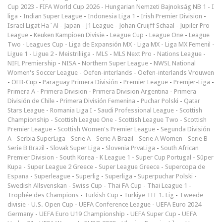
Cup 2023
-
FIFA World Cup 2026
-
Hungarian Nemzeti Bajnokság NB 1
-
I
liga
-
Indian Super League
-
Indonesia Liga 1
-
Irish Premier Division
-
Israel Ligat Ha`Al
-
Japan - J1 League
-
Johan Cruijff Schaal
-
Jupiler Pro
League
-
Keuken Kampioen Divisie
-
League Cup
-
League One
-
League
Two
-
Leagues Cup
-
Liga de Expansión MX
-
Liga MX
-
Liga MX Femenil
-
Ligue 1
-
Ligue 2
-
Meistriliiga
-
MLS
-
MLS Next Pro
-
Nations League
-
NIFL Premiership
-
NISA
-
Northern Super League
-
NWSL National
Women's Soccer League
-
Oefen-interlands
-
Oefen-interlands Vrouwen
-
ÖFB-Cup
-
Paraguay Primera División
-
Premier League
-
Premjer-Liga
-
Primera A
-
Primera Division
-
Primera Division Argentina
-
Primera
División de Chile
-
Primera División Femenina
-
Puchar Polski
-
Qatar
Stars League
-
Romania Liga I
-
Saudi Professional League
-
Scottish
Championship
-
Scottish League One
-
Scottish League Two
-
Scottish
Premier League
-
Scottish Women's Premier League
-
Segunda División
A
-
Serbia SuperLiga
-
Serie A
-
Serie A Brazil
-
Serie A Women
-
Serie B
-
Serie B Brazil
-
Slovak Super Liga
-
Slovenia PrvaLiga
-
South African
Premier Division
-
South Korea - K League 1
-
Super Cup Portugal
-
Süper
Kupa
-
Super League 2 Greece
-
Super League Greece
-
Supercopa de
Espana
-
Superleague
-
Superlig
-
Superliga
-
Superpuchar Polski
-
Swedish Allsvenskan
-
Swiss Cup
-
Thai FA Cup
-
Thai League 1
-
Trophée des Champions
-
Turkish Cup
-
Türkiye TFF 1. Lig
-
Tweede
divisie
-
U.S. Open Cup
-
UEFA Conference League
-
UEFA Euro 2024
Germany
-
UEFA Euro U19 Championship
-
UEFA Super Cup
-
UEFA