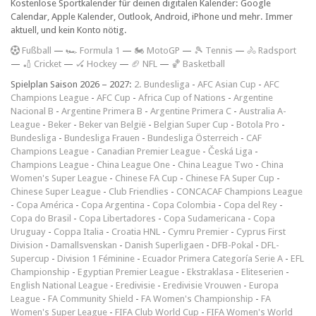
Kostenlose Sportkalender für deinen digitalen Kalender: Google
Calendar, Apple Kalender, Outlook, Android, iPhone und mehr. Immer
aktuell, und kein Konto nötig.
F
ußball
—
🏎️ Formula 1
—
🏍 MotoGP
—
🎾 Tennis
—
🚴 Radsport
—
🏏 Cricket
—
🏑 Hockey
—
🏈 NFL
—
🏀 Basketball
Spielplan Saison 2026 – 2027:
2. Bundesliga
-
AFC Asian Cup
-
AFC
Champions League
-
AFC Cup
-
Africa Cup of Nations
-
Argentine
Nacional B
-
Argentine Primera B
-
Argentine Primera C
-
Australia A-
League
-
Beker
-
Beker van België
-
Belgian Super Cup
-
Botola Pro
-
Bundesliga
-
Bundesliga Frauen
-
Bundesliga Österreich
-
CAF
Champions League
-
Canadian Premier League
-
Česká Liga
-
Champions League
-
China League One
-
China League Two
-
China
Women's Super League
-
Chinese FA Cup
-
Chinese FA Super Cup
-
Chinese Super League
-
Club Friendlies
-
CONCACAF Champions League
-
Copa América
-
Copa Argentina
-
Copa Colombia
-
Copa del Rey
-
Copa do Brasil
-
Copa Libertadores
-
Copa Sudamericana
-
Copa
Uruguay
-
Coppa Italia
-
Croatia HNL
-
Cymru Premier
-
Cyprus First
Division
-
Damallsvenskan
-
Danish Superligaen
-
DFB-Pokal
-
DFL-
Supercup
-
Division 1 Féminine
-
Ecuador Primera Categoría Serie A
-
EFL
Championship
-
Egyptian Premier League
-
Ekstraklasa
-
Eliteserien
-
English National League
-
Eredivisie
-
Eredivisie Vrouwen
-
Europa
League
-
FA Community Shield
-
FA Women's Championship
-
FA
Women's Super League
-
FIFA Club World Cup
-
FIFA Women's World