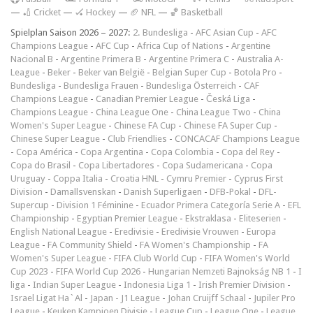
—
🏏 Cricket
—
🏑 Hockey
—
🏈 NFL
—
🏀 Basketball
Spielplan Saison 2026 – 2027:
2. Bundesliga
-
AFC Asian Cup
-
AFC
Champions League
-
AFC Cup
-
Africa Cup of Nations
-
Argentine
Nacional B
-
Argentine Primera B
-
Argentine Primera C
-
Australia A-
League
-
Beker
-
Beker van België
-
Belgian Super Cup
-
Botola Pro
-
Bundesliga
-
Bundesliga Frauen
-
Bundesliga Österreich
-
CAF
Champions League
-
Canadian Premier League
-
Česká Liga
-
Champions League
-
China League One
-
China League Two
-
China
Women's Super League
-
Chinese FA Cup
-
Chinese FA Super Cup
-
Chinese Super League
-
Club Friendlies
-
CONCACAF Champions League
-
Copa América
-
Copa Argentina
-
Copa Colombia
-
Copa del Rey
-
Copa do Brasil
-
Copa Libertadores
-
Copa Sudamericana
-
Copa
Uruguay
-
Coppa Italia
-
Croatia HNL
-
Cymru Premier
-
Cyprus First
Division
-
Damallsvenskan
-
Danish Superligaen
-
DFB-Pokal
-
DFL-
Supercup
-
Division 1 Féminine
-
Ecuador Primera Categoría Serie A
-
EFL
Championship
-
Egyptian Premier League
-
Ekstraklasa
-
Eliteserien
-
English National League
-
Eredivisie
-
Eredivisie Vrouwen
-
Europa
League
-
FA Community Shield
-
FA Women's Championship
-
FA
Women's Super League
-
FIFA Club World Cup
-
FIFA Women's World
Cup 2023
-
FIFA World Cup 2026
-
Hungarian Nemzeti Bajnokság NB 1
-
I
liga
-
Indian Super League
-
Indonesia Liga 1
-
Irish Premier Division
-
Israel Ligat Ha`Al
-
Japan - J1 League
-
Johan Cruijff Schaal
-
Jupiler Pro
League
-
Keuken Kampioen Divisie
-
League Cup
-
League One
-
League