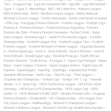
Two
-
Leagues Cup
-
Liga de Expansión MX
-
Liga MX
-
Liga MX Femenil
-
Ligue 1
-
Ligue 2
-
Meistriliiga
-
MLS
-
MLS Next Pro
-
Nations League
-
NIFL Premiership
-
NISA
-
Northern Super League
-
NWSL National
Women's Soccer League
-
Oefen-interlands
-
Oefen-interlands Vrouwen
-
ÖFB-Cup
-
Paraguay Primera División
-
Premier League
-
Premjer-Liga
-
Primera A
-
Primera Division
-
Primera Division Argentina
-
Primera
División de Chile
-
Primera División Femenina
-
Puchar Polski
-
Qatar
Stars League
-
Romania Liga I
-
Saudi Professional League
-
Scottish
Championship
-
Scottish League One
-
Scottish League Two
-
Scottish
Premier League
-
Scottish Women's Premier League
-
Segunda División
A
-
Serbia SuperLiga
-
Serie A
-
Serie A Brazil
-
Serie A Women
-
Serie B
-
Serie B Brazil
-
Slovak Super Liga
-
Slovenia PrvaLiga
-
South African
Premier Division
-
South Korea - K League 1
-
Super Cup Portugal
-
Süper
Kupa
-
Super League 2 Greece
-
Super League Greece
-
Supercopa de
Espana
-
Superleague
-
Superlig
-
Superliga
-
Superpuchar Polski
-
Swedish Allsvenskan
-
Swiss Cup
-
Thai FA Cup
-
Thai League 1
-
Trophée des Champions
-
Turkish Cup
-
Türkiye TFF 1. Lig
-
Tweede
divisie
-
U.S. Open Cup
-
UEFA Conference League
-
UEFA Euro 2024
Germany
-
UEFA Euro U19 Championship
-
UEFA Super Cup
-
UEFA
Under 21
-
UEFA Women's EURO 2025
-
Ukraine Premjer Liha
-
Uruguay
Primera División
-
Úrvalsdeild
-
USL Championship
-
USL League One
-
USL Super League
-
Veikkausliiga
-
Women's Champions League
-
Women's Nations League
-
Women's World Cup Qualification Europe
-