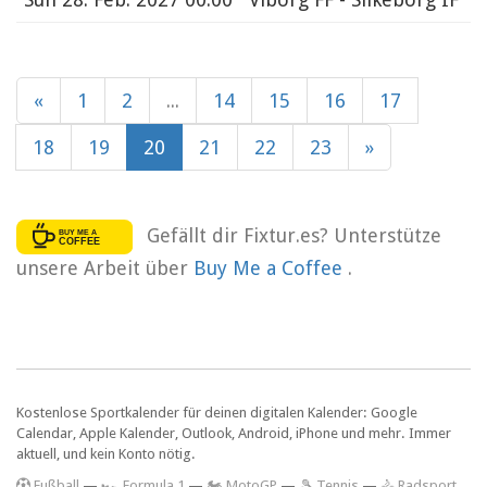
«
1
2
...
14
15
16
17
18
19
20
21
22
23
»
Gefällt dir Fixtur.es? Unterstütze
unsere Arbeit über
Buy Me a Coffee
.
Kostenlose Sportkalender für deinen digitalen Kalender: Google
Calendar, Apple Kalender, Outlook, Android, iPhone und mehr. Immer
aktuell, und kein Konto nötig.
F
ußball
—
🏎️ Formula 1
—
🏍 MotoGP
—
🎾 Tennis
—
🚴 Radsport