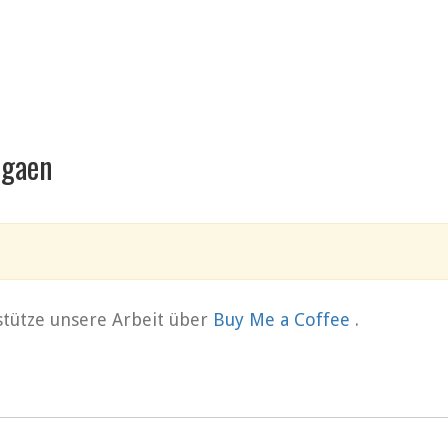
igaen
rstütze unsere Arbeit über
Buy Me a Coffee
.