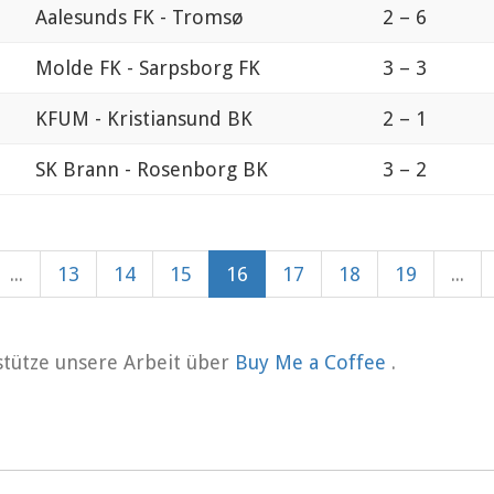
Aalesunds FK - Tromsø
2 – 6
Molde FK - Sarpsborg FK
3 – 3
KFUM - Kristiansund BK
2 – 1
SK Brann - Rosenborg BK
3 – 2
...
13
14
15
16
17
18
19
...
rstütze unsere Arbeit über
Buy Me a Coffee
.