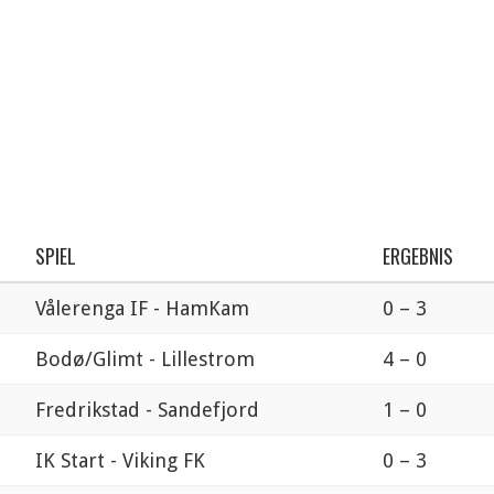
SPIEL
ERGEBNIS
Vålerenga IF - HamKam
0 – 3
Bodø/Glimt - Lillestrom
4 – 0
Fredrikstad - Sandefjord
1 – 0
IK Start - Viking FK
0 – 3