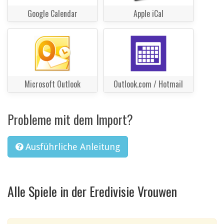
Google Calendar
Apple iCal
Microsoft Outlook
Outlook.com / Hotmail
Probleme mit dem Import?
Ausführliche Anleitung
Alle Spiele in der Eredivisie Vrouwen