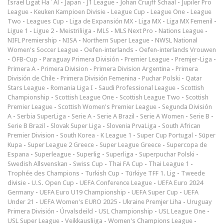
Israel Ligat Ha`Al
-
Japan - J1 League
-
Johan Cruijff Schaal
-
Jupiler Pro
League
-
Keuken Kampioen Divisie
-
League Cup
-
League One
-
League
Two
-
Leagues Cup
-
Liga de Expansión MX
-
Liga MX
-
Liga MX Femenil
-
Ligue 1
-
Ligue 2
-
Meistriliiga
-
MLS
-
MLS Next Pro
-
Nations League
-
NIFL Premiership
-
NISA
-
Northern Super League
-
NWSL National
Women's Soccer League
-
Oefen-interlands
-
Oefen-interlands Vrouwen
-
ÖFB-Cup
-
Paraguay Primera División
-
Premier League
-
Premjer-Liga
-
Primera A
-
Primera Division
-
Primera Division Argentina
-
Primera
División de Chile
-
Primera División Femenina
-
Puchar Polski
-
Qatar
Stars League
-
Romania Liga I
-
Saudi Professional League
-
Scottish
Championship
-
Scottish League One
-
Scottish League Two
-
Scottish
Premier League
-
Scottish Women's Premier League
-
Segunda División
A
-
Serbia SuperLiga
-
Serie A
-
Serie A Brazil
-
Serie A Women
-
Serie B
-
Serie B Brazil
-
Slovak Super Liga
-
Slovenia PrvaLiga
-
South African
Premier Division
-
South Korea - K League 1
-
Super Cup Portugal
-
Süper
Kupa
-
Super League 2 Greece
-
Super League Greece
-
Supercopa de
Espana
-
Superleague
-
Superlig
-
Superliga
-
Superpuchar Polski
-
Swedish Allsvenskan
-
Swiss Cup
-
Thai FA Cup
-
Thai League 1
-
Trophée des Champions
-
Turkish Cup
-
Türkiye TFF 1. Lig
-
Tweede
divisie
-
U.S. Open Cup
-
UEFA Conference League
-
UEFA Euro 2024
Germany
-
UEFA Euro U19 Championship
-
UEFA Super Cup
-
UEFA
Under 21
-
UEFA Women's EURO 2025
-
Ukraine Premjer Liha
-
Uruguay
Primera División
-
Úrvalsdeild
-
USL Championship
-
USL League One
-
USL Super League
-
Veikkausliiga
-
Women's Champions League
-