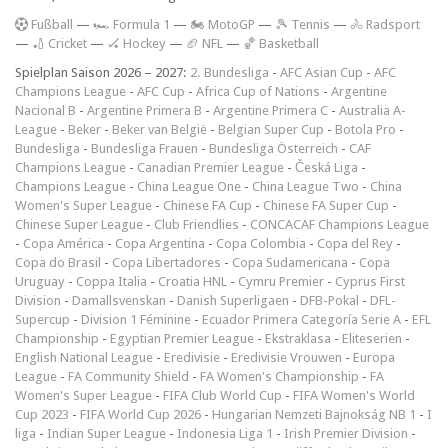
F
ußball
—
🏎️ Formula 1
—
🏍 MotoGP
—
🎾 Tennis
—
🚴 Radsport
—
🏏 Cricket
—
🏑 Hockey
—
🏈 NFL
—
🏀 Basketball
Spielplan Saison 2026 – 2027:
2. Bundesliga
-
AFC Asian Cup
-
AFC
Champions League
-
AFC Cup
-
Africa Cup of Nations
-
Argentine
Nacional B
-
Argentine Primera B
-
Argentine Primera C
-
Australia A-
League
-
Beker
-
Beker van België
-
Belgian Super Cup
-
Botola Pro
-
Bundesliga
-
Bundesliga Frauen
-
Bundesliga Österreich
-
CAF
Champions League
-
Canadian Premier League
-
Česká Liga
-
Champions League
-
China League One
-
China League Two
-
China
Women's Super League
-
Chinese FA Cup
-
Chinese FA Super Cup
-
Chinese Super League
-
Club Friendlies
-
CONCACAF Champions League
-
Copa América
-
Copa Argentina
-
Copa Colombia
-
Copa del Rey
-
Copa do Brasil
-
Copa Libertadores
-
Copa Sudamericana
-
Copa
Uruguay
-
Coppa Italia
-
Croatia HNL
-
Cymru Premier
-
Cyprus First
Division
-
Damallsvenskan
-
Danish Superligaen
-
DFB-Pokal
-
DFL-
Supercup
-
Division 1 Féminine
-
Ecuador Primera Categoría Serie A
-
EFL
Championship
-
Egyptian Premier League
-
Ekstraklasa
-
Eliteserien
-
English National League
-
Eredivisie
-
Eredivisie Vrouwen
-
Europa
League
-
FA Community Shield
-
FA Women's Championship
-
FA
Women's Super League
-
FIFA Club World Cup
-
FIFA Women's World
Cup 2023
-
FIFA World Cup 2026
-
Hungarian Nemzeti Bajnokság NB 1
-
I
liga
-
Indian Super League
-
Indonesia Liga 1
-
Irish Premier Division
-