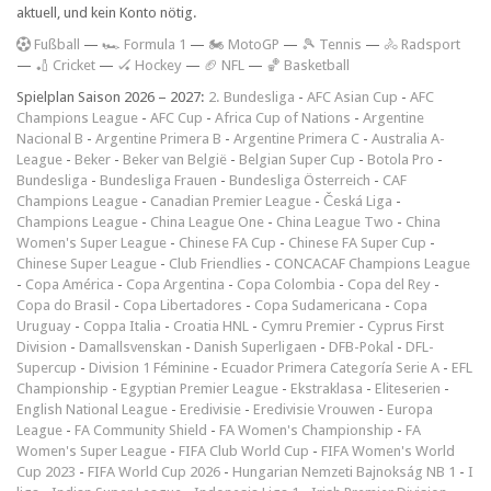
aktuell, und kein Konto nötig.
F
ußball
—
🏎️ Formula 1
—
🏍 MotoGP
—
🎾 Tennis
—
🚴 Radsport
—
🏏 Cricket
—
🏑 Hockey
—
🏈 NFL
—
🏀 Basketball
Spielplan Saison 2026 – 2027:
2. Bundesliga
-
AFC Asian Cup
-
AFC
Champions League
-
AFC Cup
-
Africa Cup of Nations
-
Argentine
Nacional B
-
Argentine Primera B
-
Argentine Primera C
-
Australia A-
League
-
Beker
-
Beker van België
-
Belgian Super Cup
-
Botola Pro
-
Bundesliga
-
Bundesliga Frauen
-
Bundesliga Österreich
-
CAF
Champions League
-
Canadian Premier League
-
Česká Liga
-
Champions League
-
China League One
-
China League Two
-
China
Women's Super League
-
Chinese FA Cup
-
Chinese FA Super Cup
-
Chinese Super League
-
Club Friendlies
-
CONCACAF Champions League
-
Copa América
-
Copa Argentina
-
Copa Colombia
-
Copa del Rey
-
Copa do Brasil
-
Copa Libertadores
-
Copa Sudamericana
-
Copa
Uruguay
-
Coppa Italia
-
Croatia HNL
-
Cymru Premier
-
Cyprus First
Division
-
Damallsvenskan
-
Danish Superligaen
-
DFB-Pokal
-
DFL-
Supercup
-
Division 1 Féminine
-
Ecuador Primera Categoría Serie A
-
EFL
Championship
-
Egyptian Premier League
-
Ekstraklasa
-
Eliteserien
-
English National League
-
Eredivisie
-
Eredivisie Vrouwen
-
Europa
League
-
FA Community Shield
-
FA Women's Championship
-
FA
Women's Super League
-
FIFA Club World Cup
-
FIFA Women's World
Cup 2023
-
FIFA World Cup 2026
-
Hungarian Nemzeti Bajnokság NB 1
-
I