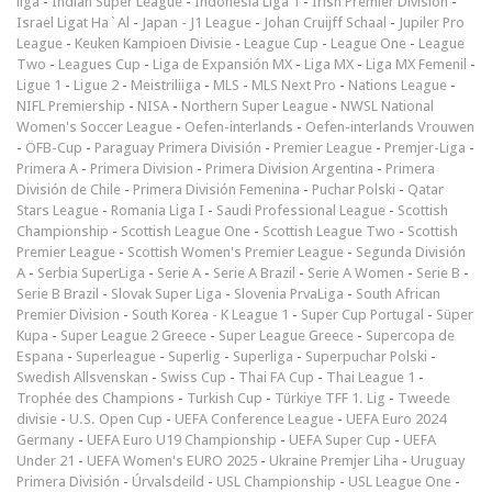
liga
-
Indian Super League
-
Indonesia Liga 1
-
Irish Premier Division
-
Israel Ligat Ha`Al
-
Japan - J1 League
-
Johan Cruijff Schaal
-
Jupiler Pro
League
-
Keuken Kampioen Divisie
-
League Cup
-
League One
-
League
Two
-
Leagues Cup
-
Liga de Expansión MX
-
Liga MX
-
Liga MX Femenil
-
Ligue 1
-
Ligue 2
-
Meistriliiga
-
MLS
-
MLS Next Pro
-
Nations League
-
NIFL Premiership
-
NISA
-
Northern Super League
-
NWSL National
Women's Soccer League
-
Oefen-interlands
-
Oefen-interlands Vrouwen
-
ÖFB-Cup
-
Paraguay Primera División
-
Premier League
-
Premjer-Liga
-
Primera A
-
Primera Division
-
Primera Division Argentina
-
Primera
División de Chile
-
Primera División Femenina
-
Puchar Polski
-
Qatar
Stars League
-
Romania Liga I
-
Saudi Professional League
-
Scottish
Championship
-
Scottish League One
-
Scottish League Two
-
Scottish
Premier League
-
Scottish Women's Premier League
-
Segunda División
A
-
Serbia SuperLiga
-
Serie A
-
Serie A Brazil
-
Serie A Women
-
Serie B
-
Serie B Brazil
-
Slovak Super Liga
-
Slovenia PrvaLiga
-
South African
Premier Division
-
South Korea - K League 1
-
Super Cup Portugal
-
Süper
Kupa
-
Super League 2 Greece
-
Super League Greece
-
Supercopa de
Espana
-
Superleague
-
Superlig
-
Superliga
-
Superpuchar Polski
-
Swedish Allsvenskan
-
Swiss Cup
-
Thai FA Cup
-
Thai League 1
-
Trophée des Champions
-
Turkish Cup
-
Türkiye TFF 1. Lig
-
Tweede
divisie
-
U.S. Open Cup
-
UEFA Conference League
-
UEFA Euro 2024
Germany
-
UEFA Euro U19 Championship
-
UEFA Super Cup
-
UEFA
Under 21
-
UEFA Women's EURO 2025
-
Ukraine Premjer Liha
-
Uruguay
Primera División
-
Úrvalsdeild
-
USL Championship
-
USL League One
-