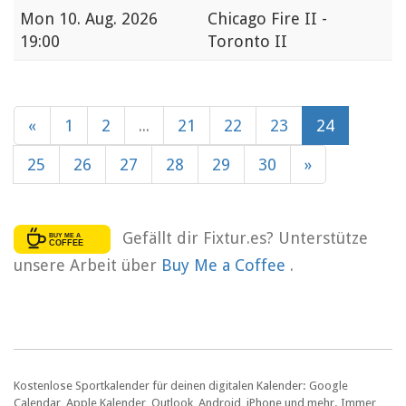
Mon
10. Aug. 2026
Chicago Fire II -
19:00
Toronto II
«
1
2
...
21
22
23
24
25
26
27
28
29
30
»
Gefällt dir Fixtur.es? Unterstütze
unsere Arbeit über
Buy Me a Coffee
.
Kostenlose Sportkalender für deinen digitalen Kalender: Google
Calendar, Apple Kalender, Outlook, Android, iPhone und mehr. Immer