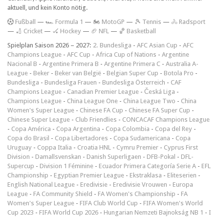
aktuell, und kein Konto nötig.
F
ußball
—
🏎️ Formula 1
—
🏍 MotoGP
—
🎾 Tennis
—
🚴 Radsport
—
🏏 Cricket
—
🏑 Hockey
—
🏈 NFL
—
🏀 Basketball
Spielplan Saison 2026 – 2027:
2. Bundesliga
-
AFC Asian Cup
-
AFC
Champions League
-
AFC Cup
-
Africa Cup of Nations
-
Argentine
Nacional B
-
Argentine Primera B
-
Argentine Primera C
-
Australia A-
League
-
Beker
-
Beker van België
-
Belgian Super Cup
-
Botola Pro
-
Bundesliga
-
Bundesliga Frauen
-
Bundesliga Österreich
-
CAF
Champions League
-
Canadian Premier League
-
Česká Liga
-
Champions League
-
China League One
-
China League Two
-
China
Women's Super League
-
Chinese FA Cup
-
Chinese FA Super Cup
-
Chinese Super League
-
Club Friendlies
-
CONCACAF Champions League
-
Copa América
-
Copa Argentina
-
Copa Colombia
-
Copa del Rey
-
Copa do Brasil
-
Copa Libertadores
-
Copa Sudamericana
-
Copa
Uruguay
-
Coppa Italia
-
Croatia HNL
-
Cymru Premier
-
Cyprus First
Division
-
Damallsvenskan
-
Danish Superligaen
-
DFB-Pokal
-
DFL-
Supercup
-
Division 1 Féminine
-
Ecuador Primera Categoría Serie A
-
EFL
Championship
-
Egyptian Premier League
-
Ekstraklasa
-
Eliteserien
-
English National League
-
Eredivisie
-
Eredivisie Vrouwen
-
Europa
League
-
FA Community Shield
-
FA Women's Championship
-
FA
Women's Super League
-
FIFA Club World Cup
-
FIFA Women's World
Cup 2023
-
FIFA World Cup 2026
-
Hungarian Nemzeti Bajnokság NB 1
-
I