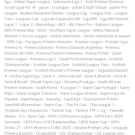
liga
-
Indian Super League
-
Indonesia Liga 1
-
Irish Premier Division
-
Israel Ligat Ha`Al
-
Japan - J1 League
-
Johan Cruijff Schaal
-
Jupiler Pro
League
-
Keuken Kampioen Divisie
-
League Cup
-
League One
-
League
Two
-
Leagues Cup
-
Liga de Expansión MX
-
Liga MX
-
Liga MX Femenil
-
Ligue 1
-
Ligue 2
-
Meistriliiga
-
MLS
-
MLS Next Pro
-
Nations League
-
NIFL Premiership
-
NISA
-
Northern Super League
-
NWSL National
Women's Soccer League
-
Oefen-interlands
-
Oefen-interlands Vrouwen
-
ÖFB-Cup
-
Paraguay Primera División
-
Premier League
-
Premjer-Liga
-
Primera A
-
Primera Division
-
Primera Division Argentina
-
Primera
División de Chile
-
Primera División Femenina
-
Puchar Polski
-
Qatar
Stars League
-
Romania Liga I
-
Saudi Professional League
-
Scottish
Championship
-
Scottish League One
-
Scottish League Two
-
Scottish
Premier League
-
Scottish Women's Premier League
-
Segunda División
A
-
Serbia SuperLiga
-
Serie A
-
Serie A Brazil
-
Serie A Women
-
Serie B
-
Serie B Brazil
-
Slovak Super Liga
-
Slovenia PrvaLiga
-
South African
Premier Division
-
South Korea - K League 1
-
Super Cup Portugal
-
Süper
Kupa
-
Super League 2 Greece
-
Super League Greece
-
Supercopa de
Espana
-
Superleague
-
Superlig
-
Superliga
-
Superpuchar Polski
-
Swedish Allsvenskan
-
Swiss Cup
-
Thai FA Cup
-
Thai League 1
-
Trophée des Champions
-
Turkish Cup
-
Türkiye TFF 1. Lig
-
Tweede
divisie
-
U.S. Open Cup
-
UEFA Conference League
-
UEFA Euro 2024
Germany
-
UEFA Euro U19 Championship
-
UEFA Super Cup
-
UEFA
Under 21
-
UEFA Women's EURO 2025
-
Ukraine Premjer Liha
-
Uruguay
Primera División
-
Úrvalsdeild
-
USL Championship
-
USL League One
-