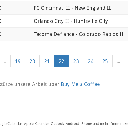
0
FC Cincinnati II - New England II
0
Orlando City II - Huntsville City
0
Tacoma Defiance - Colorado Rapids II
...
19
20
21
22
23
24
25
...
rstütze unsere Arbeit über
Buy Me a Coffee
.
ogle Calendar, Apple Kalender, Outlook, Android, iPhone und mehr. Immer aktue