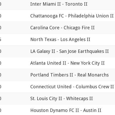
0
Inter Miami II - Toronto II
0
Chattanooga FC - Philadelphia Union II
0
Carolina Core - Chicago Fire II
5
North Texas - Los Angeles II
0
LA Galaxy II - San Jose Earthquakes II
0
Atlanta United II - New York City II
0
Portland Timbers II - Real Monarchs
0
Connecticut United - Columbus Crew II
0
St. Louis City II - Whitecaps II
0
Houston Dynamo FC II - Austin II