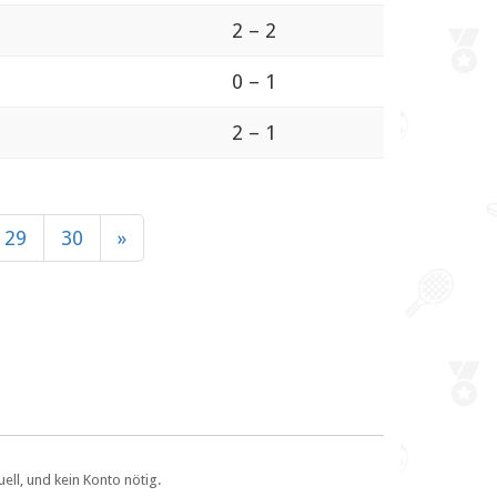
2 – 2
0 – 1
2 – 1
29
30
»
ll, und kein Konto nötig.