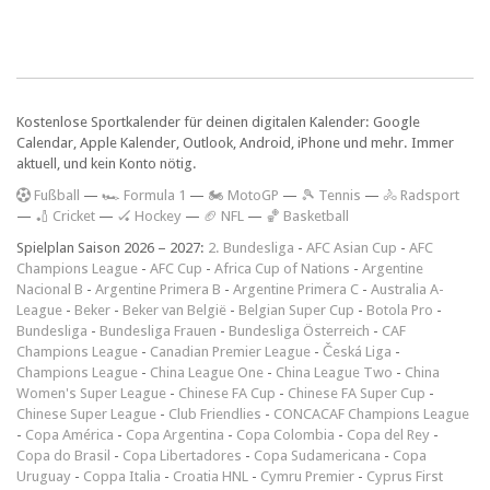
Kostenlose Sportkalender für deinen digitalen Kalender: Google
Calendar, Apple Kalender, Outlook, Android, iPhone und mehr. Immer
aktuell, und kein Konto nötig.
F
ußball
—
🏎️ Formula 1
—
🏍 MotoGP
—
🎾 Tennis
—
🚴 Radsport
—
🏏 Cricket
—
🏑 Hockey
—
🏈 NFL
—
🏀 Basketball
Spielplan Saison 2026 – 2027:
2. Bundesliga
-
AFC Asian Cup
-
AFC
Champions League
-
AFC Cup
-
Africa Cup of Nations
-
Argentine
Nacional B
-
Argentine Primera B
-
Argentine Primera C
-
Australia A-
League
-
Beker
-
Beker van België
-
Belgian Super Cup
-
Botola Pro
-
Bundesliga
-
Bundesliga Frauen
-
Bundesliga Österreich
-
CAF
Champions League
-
Canadian Premier League
-
Česká Liga
-
Champions League
-
China League One
-
China League Two
-
China
Women's Super League
-
Chinese FA Cup
-
Chinese FA Super Cup
-
Chinese Super League
-
Club Friendlies
-
CONCACAF Champions League
-
Copa América
-
Copa Argentina
-
Copa Colombia
-
Copa del Rey
-
Copa do Brasil
-
Copa Libertadores
-
Copa Sudamericana
-
Copa
Uruguay
-
Coppa Italia
-
Croatia HNL
-
Cymru Premier
-
Cyprus First