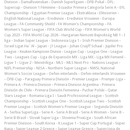
Division
-
Damallsvenskan
-
Danish Superligaen
-
DFB-Pokal
-
DFL-
Supercup
-
Division 1 Féminine
-
Ecuador Primera Categoría Serie A
-
EFL
Championship
-
Egyptian Premier League
-
Ekstraklasa
-
Eliteserien
-
English National League
-
Eredivisie
-
Eredivisie Vrouwen
-
Europa
League
-
FA Community Shield
-
FA Women's Championship
-
FA
Women's Super League
-
FIFA Club World Cup
-
FIFA Women's World
Cup 2023
-
FIFA World Cup 2026
-
Hungarian Nemzeti Bajnokság NB 1
-
I
liga
-
Indian Super League
-
Indonesia Liga 1
-
Irish Premier Division
-
Israel Ligat Ha`Al
-
Japan - J1 League
-
Johan Cruijff Schaal
-
Jupiler Pro
League
-
Keuken Kampioen Divisie
-
League Cup
-
League One
-
League
Two
-
Leagues Cup
-
Liga de Expansión MX
-
Liga MX
-
Liga MX Femenil
-
Ligue 1
-
Ligue 2
-
Meistriliiga
-
MLS
-
MLS Next Pro
-
Nations League
-
NIFL Premiership
-
NISA
-
Northern Super League
-
NWSL National
Women's Soccer League
-
Oefen-interlands
-
Oefen-interlands Vrouwen
-
ÖFB-Cup
-
Paraguay Primera División
-
Premier League
-
Premjer-Liga
-
Primera A
-
Primera Division
-
Primera Division Argentina
-
Primera
División de Chile
-
Primera División Femenina
-
Puchar Polski
-
Qatar
Stars League
-
Romania Liga I
-
Saudi Professional League
-
Scottish
Championship
-
Scottish League One
-
Scottish League Two
-
Scottish
Premier League
-
Scottish Women's Premier League
-
Segunda División
A
-
Serbia SuperLiga
-
Serie A
-
Serie A Brazil
-
Serie A Women
-
Serie B
-
Serie B Brazil
-
Slovak Super Liga
-
Slovenia PrvaLiga
-
South African
Premier Division
-
South Korea - K League 1
-
Super Cup Portugal
-
Süper
Kupa
-
Super League 2 Greece
-
Super League Greece
-
Supercopa de