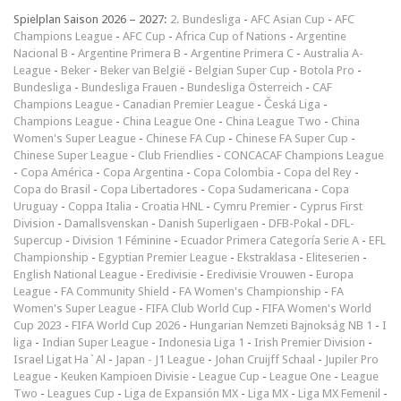
Spielplan Saison 2026 – 2027:
2. Bundesliga
-
AFC Asian Cup
-
AFC
Champions League
-
AFC Cup
-
Africa Cup of Nations
-
Argentine
Nacional B
-
Argentine Primera B
-
Argentine Primera C
-
Australia A-
League
-
Beker
-
Beker van België
-
Belgian Super Cup
-
Botola Pro
-
Bundesliga
-
Bundesliga Frauen
-
Bundesliga Österreich
-
CAF
Champions League
-
Canadian Premier League
-
Česká Liga
-
Champions League
-
China League One
-
China League Two
-
China
Women's Super League
-
Chinese FA Cup
-
Chinese FA Super Cup
-
Chinese Super League
-
Club Friendlies
-
CONCACAF Champions League
-
Copa América
-
Copa Argentina
-
Copa Colombia
-
Copa del Rey
-
Copa do Brasil
-
Copa Libertadores
-
Copa Sudamericana
-
Copa
Uruguay
-
Coppa Italia
-
Croatia HNL
-
Cymru Premier
-
Cyprus First
Division
-
Damallsvenskan
-
Danish Superligaen
-
DFB-Pokal
-
DFL-
Supercup
-
Division 1 Féminine
-
Ecuador Primera Categoría Serie A
-
EFL
Championship
-
Egyptian Premier League
-
Ekstraklasa
-
Eliteserien
-
English National League
-
Eredivisie
-
Eredivisie Vrouwen
-
Europa
League
-
FA Community Shield
-
FA Women's Championship
-
FA
Women's Super League
-
FIFA Club World Cup
-
FIFA Women's World
Cup 2023
-
FIFA World Cup 2026
-
Hungarian Nemzeti Bajnokság NB 1
-
I
liga
-
Indian Super League
-
Indonesia Liga 1
-
Irish Premier Division
-
Israel Ligat Ha`Al
-
Japan - J1 League
-
Johan Cruijff Schaal
-
Jupiler Pro
League
-
Keuken Kampioen Divisie
-
League Cup
-
League One
-
League
Two
-
Leagues Cup
-
Liga de Expansión MX
-
Liga MX
-
Liga MX Femenil
-