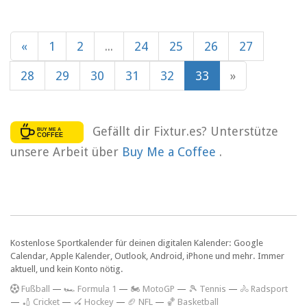
«
1
2
...
24
25
26
27
28
29
30
31
32
33
»
Gefällt dir Fixtur.es? Unterstütze
unsere Arbeit über
Buy Me a Coffee
.
Kostenlose Sportkalender für deinen digitalen Kalender: Google
Calendar, Apple Kalender, Outlook, Android, iPhone und mehr. Immer
aktuell, und kein Konto nötig.
F
ußball
—
🏎️ Formula 1
—
🏍 MotoGP
—
🎾 Tennis
—
🚴 Radsport
—
🏏 Cricket
—
🏑 Hockey
—
🏈 NFL
—
🏀 Basketball