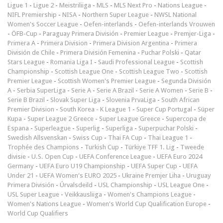
Ligue 1
-
Ligue 2
-
Meistriliiga
-
MLS
-
MLS Next Pro
-
Nations League
-
NIFL Premiership
-
NISA
-
Northern Super League
-
NWSL National
Women's Soccer League
-
Oefen-interlands
-
Oefen-interlands Vrouwen
-
ÖFB-Cup
-
Paraguay Primera División
-
Premier League
-
Premjer-Liga
-
Primera A
-
Primera Division
-
Primera Division Argentina
-
Primera
División de Chile
-
Primera División Femenina
-
Puchar Polski
-
Qatar
Stars League
-
Romania Liga I
-
Saudi Professional League
-
Scottish
Championship
-
Scottish League One
-
Scottish League Two
-
Scottish
Premier League
-
Scottish Women's Premier League
-
Segunda División
A
-
Serbia SuperLiga
-
Serie A
-
Serie A Brazil
-
Serie A Women
-
Serie B
-
Serie B Brazil
-
Slovak Super Liga
-
Slovenia PrvaLiga
-
South African
Premier Division
-
South Korea - K League 1
-
Super Cup Portugal
-
Süper
Kupa
-
Super League 2 Greece
-
Super League Greece
-
Supercopa de
Espana
-
Superleague
-
Superlig
-
Superliga
-
Superpuchar Polski
-
Swedish Allsvenskan
-
Swiss Cup
-
Thai FA Cup
-
Thai League 1
-
Trophée des Champions
-
Turkish Cup
-
Türkiye TFF 1. Lig
-
Tweede
divisie
-
U.S. Open Cup
-
UEFA Conference League
-
UEFA Euro 2024
Germany
-
UEFA Euro U19 Championship
-
UEFA Super Cup
-
UEFA
Under 21
-
UEFA Women's EURO 2025
-
Ukraine Premjer Liha
-
Uruguay
Primera División
-
Úrvalsdeild
-
USL Championship
-
USL League One
-
USL Super League
-
Veikkausliiga
-
Women's Champions League
-
Women's Nations League
-
Women's World Cup Qualification Europe
-
World Cup Qualifiers