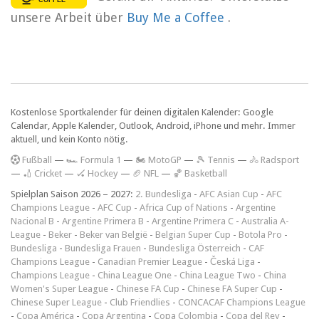
unsere Arbeit über
Buy Me a Coffee
.
Kostenlose Sportkalender für deinen digitalen Kalender: Google
Calendar, Apple Kalender, Outlook, Android, iPhone und mehr. Immer
aktuell, und kein Konto nötig.
F
ußball
—
🏎️ Formula 1
—
🏍 MotoGP
—
🎾 Tennis
—
🚴 Radsport
—
🏏 Cricket
—
🏑 Hockey
—
🏈 NFL
—
🏀 Basketball
Spielplan Saison 2026 – 2027:
2. Bundesliga
-
AFC Asian Cup
-
AFC
Champions League
-
AFC Cup
-
Africa Cup of Nations
-
Argentine
Nacional B
-
Argentine Primera B
-
Argentine Primera C
-
Australia A-
League
-
Beker
-
Beker van België
-
Belgian Super Cup
-
Botola Pro
-
Bundesliga
-
Bundesliga Frauen
-
Bundesliga Österreich
-
CAF
Champions League
-
Canadian Premier League
-
Česká Liga
-
Champions League
-
China League One
-
China League Two
-
China
Women's Super League
-
Chinese FA Cup
-
Chinese FA Super Cup
-
Chinese Super League
-
Club Friendlies
-
CONCACAF Champions League
-
Copa América
-
Copa Argentina
-
Copa Colombia
-
Copa del Rey
-