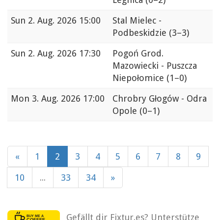
Sun
2. Aug. 2026 15:00
Stal Mielec -
Podbeskidzie
(3–3)
Sun
2. Aug. 2026 17:30
Pogoń Grod.
Mazowiecki - Puszcza
Niepołomice
(1–0)
Mon
3. Aug. 2026 17:00
Chrobry Głogów - Odra
Opole
(0–1)
«
1
2
3
4
5
6
7
8
9
10
...
33
34
»
Gefällt dir Fixtur.es? Unterstütze