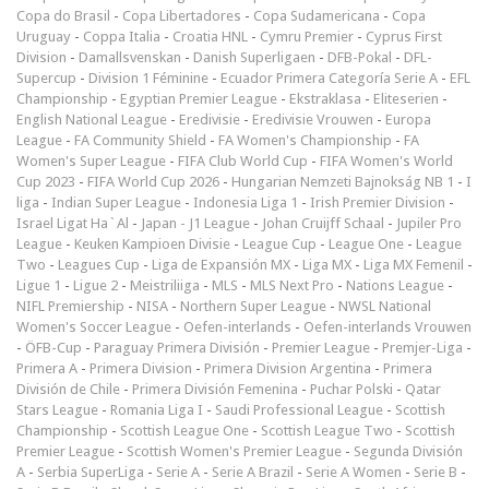
Copa do Brasil
-
Copa Libertadores
-
Copa Sudamericana
-
Copa
Uruguay
-
Coppa Italia
-
Croatia HNL
-
Cymru Premier
-
Cyprus First
Division
-
Damallsvenskan
-
Danish Superligaen
-
DFB-Pokal
-
DFL-
Supercup
-
Division 1 Féminine
-
Ecuador Primera Categoría Serie A
-
EFL
Championship
-
Egyptian Premier League
-
Ekstraklasa
-
Eliteserien
-
English National League
-
Eredivisie
-
Eredivisie Vrouwen
-
Europa
League
-
FA Community Shield
-
FA Women's Championship
-
FA
Women's Super League
-
FIFA Club World Cup
-
FIFA Women's World
Cup 2023
-
FIFA World Cup 2026
-
Hungarian Nemzeti Bajnokság NB 1
-
I
liga
-
Indian Super League
-
Indonesia Liga 1
-
Irish Premier Division
-
Israel Ligat Ha`Al
-
Japan - J1 League
-
Johan Cruijff Schaal
-
Jupiler Pro
League
-
Keuken Kampioen Divisie
-
League Cup
-
League One
-
League
Two
-
Leagues Cup
-
Liga de Expansión MX
-
Liga MX
-
Liga MX Femenil
-
Ligue 1
-
Ligue 2
-
Meistriliiga
-
MLS
-
MLS Next Pro
-
Nations League
-
NIFL Premiership
-
NISA
-
Northern Super League
-
NWSL National
Women's Soccer League
-
Oefen-interlands
-
Oefen-interlands Vrouwen
-
ÖFB-Cup
-
Paraguay Primera División
-
Premier League
-
Premjer-Liga
-
Primera A
-
Primera Division
-
Primera Division Argentina
-
Primera
División de Chile
-
Primera División Femenina
-
Puchar Polski
-
Qatar
Stars League
-
Romania Liga I
-
Saudi Professional League
-
Scottish
Championship
-
Scottish League One
-
Scottish League Two
-
Scottish
Premier League
-
Scottish Women's Premier League
-
Segunda División
A
-
Serbia SuperLiga
-
Serie A
-
Serie A Brazil
-
Serie A Women
-
Serie B
-