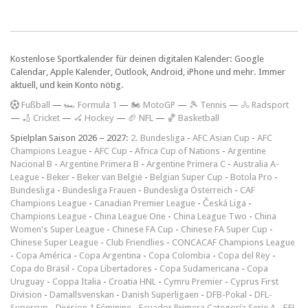
Kostenlose Sportkalender für deinen digitalen Kalender: Google
Calendar, Apple Kalender, Outlook, Android, iPhone und mehr. Immer
aktuell, und kein Konto nötig.
F
ußball
—
🏎️ Formula 1
—
🏍 MotoGP
—
🎾 Tennis
—
🚴 Radsport
—
🏏 Cricket
—
🏑 Hockey
—
🏈 NFL
—
🏀 Basketball
Spielplan Saison 2026 – 2027:
2. Bundesliga
-
AFC Asian Cup
-
AFC
Champions League
-
AFC Cup
-
Africa Cup of Nations
-
Argentine
Nacional B
-
Argentine Primera B
-
Argentine Primera C
-
Australia A-
League
-
Beker
-
Beker van België
-
Belgian Super Cup
-
Botola Pro
-
Bundesliga
-
Bundesliga Frauen
-
Bundesliga Österreich
-
CAF
Champions League
-
Canadian Premier League
-
Česká Liga
-
Champions League
-
China League One
-
China League Two
-
China
Women's Super League
-
Chinese FA Cup
-
Chinese FA Super Cup
-
Chinese Super League
-
Club Friendlies
-
CONCACAF Champions League
-
Copa América
-
Copa Argentina
-
Copa Colombia
-
Copa del Rey
-
Copa do Brasil
-
Copa Libertadores
-
Copa Sudamericana
-
Copa
Uruguay
-
Coppa Italia
-
Croatia HNL
-
Cymru Premier
-
Cyprus First
Division
-
Damallsvenskan
-
Danish Superligaen
-
DFB-Pokal
-
DFL-
Supercup
-
Division 1 Féminine
-
Ecuador Primera Categoría Serie A
-
EFL