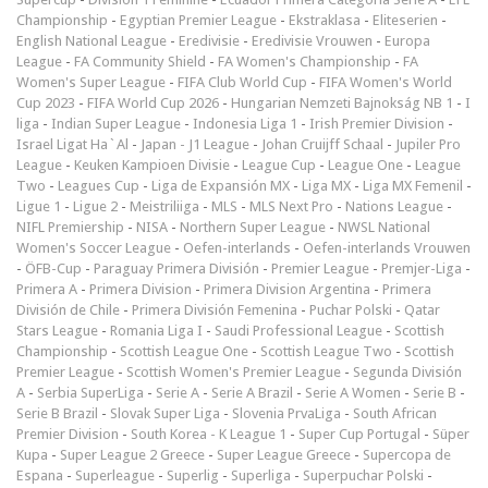
Championship
-
Egyptian Premier League
-
Ekstraklasa
-
Eliteserien
-
English National League
-
Eredivisie
-
Eredivisie Vrouwen
-
Europa
League
-
FA Community Shield
-
FA Women's Championship
-
FA
Women's Super League
-
FIFA Club World Cup
-
FIFA Women's World
Cup 2023
-
FIFA World Cup 2026
-
Hungarian Nemzeti Bajnokság NB 1
-
I
liga
-
Indian Super League
-
Indonesia Liga 1
-
Irish Premier Division
-
Israel Ligat Ha`Al
-
Japan - J1 League
-
Johan Cruijff Schaal
-
Jupiler Pro
League
-
Keuken Kampioen Divisie
-
League Cup
-
League One
-
League
Two
-
Leagues Cup
-
Liga de Expansión MX
-
Liga MX
-
Liga MX Femenil
-
Ligue 1
-
Ligue 2
-
Meistriliiga
-
MLS
-
MLS Next Pro
-
Nations League
-
NIFL Premiership
-
NISA
-
Northern Super League
-
NWSL National
Women's Soccer League
-
Oefen-interlands
-
Oefen-interlands Vrouwen
-
ÖFB-Cup
-
Paraguay Primera División
-
Premier League
-
Premjer-Liga
-
Primera A
-
Primera Division
-
Primera Division Argentina
-
Primera
División de Chile
-
Primera División Femenina
-
Puchar Polski
-
Qatar
Stars League
-
Romania Liga I
-
Saudi Professional League
-
Scottish
Championship
-
Scottish League One
-
Scottish League Two
-
Scottish
Premier League
-
Scottish Women's Premier League
-
Segunda División
A
-
Serbia SuperLiga
-
Serie A
-
Serie A Brazil
-
Serie A Women
-
Serie B
-
Serie B Brazil
-
Slovak Super Liga
-
Slovenia PrvaLiga
-
South African
Premier Division
-
South Korea - K League 1
-
Super Cup Portugal
-
Süper
Kupa
-
Super League 2 Greece
-
Super League Greece
-
Supercopa de
Espana
-
Superleague
-
Superlig
-
Superliga
-
Superpuchar Polski
-