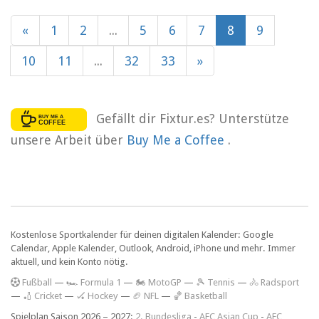
«
1
2
...
5
6
7
8
9
10
11
...
32
33
»
Gefällt dir Fixtur.es? Unterstütze
unsere Arbeit über
Buy Me a Coffee
.
Kostenlose Sportkalender für deinen digitalen Kalender: Google
Calendar, Apple Kalender, Outlook, Android, iPhone und mehr. Immer
aktuell, und kein Konto nötig.
F
ußball
—
🏎️ Formula 1
—
🏍 MotoGP
—
🎾 Tennis
—
🚴 Radsport
—
🏏 Cricket
—
🏑 Hockey
—
🏈 NFL
—
🏀 Basketball
Spielplan Saison 2026 – 2027:
2. Bundesliga
-
AFC Asian Cup
-
AFC