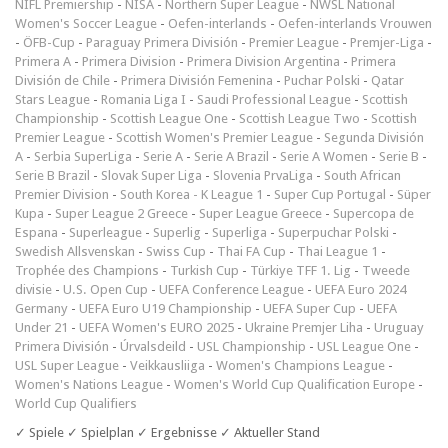
NIFL Premiership
-
NISA
-
Northern Super League
-
NWSL National
Women's Soccer League
-
Oefen-interlands
-
Oefen-interlands Vrouwen
-
ÖFB-Cup
-
Paraguay Primera División
-
Premier League
-
Premjer-Liga
-
Primera A
-
Primera Division
-
Primera Division Argentina
-
Primera
División de Chile
-
Primera División Femenina
-
Puchar Polski
-
Qatar
Stars League
-
Romania Liga I
-
Saudi Professional League
-
Scottish
Championship
-
Scottish League One
-
Scottish League Two
-
Scottish
Premier League
-
Scottish Women's Premier League
-
Segunda División
A
-
Serbia SuperLiga
-
Serie A
-
Serie A Brazil
-
Serie A Women
-
Serie B
-
Serie B Brazil
-
Slovak Super Liga
-
Slovenia PrvaLiga
-
South African
Premier Division
-
South Korea - K League 1
-
Super Cup Portugal
-
Süper
Kupa
-
Super League 2 Greece
-
Super League Greece
-
Supercopa de
Espana
-
Superleague
-
Superlig
-
Superliga
-
Superpuchar Polski
-
Swedish Allsvenskan
-
Swiss Cup
-
Thai FA Cup
-
Thai League 1
-
Trophée des Champions
-
Turkish Cup
-
Türkiye TFF 1. Lig
-
Tweede
divisie
-
U.S. Open Cup
-
UEFA Conference League
-
UEFA Euro 2024
Germany
-
UEFA Euro U19 Championship
-
UEFA Super Cup
-
UEFA
Under 21
-
UEFA Women's EURO 2025
-
Ukraine Premjer Liha
-
Uruguay
Primera División
-
Úrvalsdeild
-
USL Championship
-
USL League One
-
USL Super League
-
Veikkausliiga
-
Women's Champions League
-
Women's Nations League
-
Women's World Cup Qualification Europe
-
World Cup Qualifiers
✓ Spiele ✓ Spielplan ✓ Ergebnisse ✓ Aktueller Stand