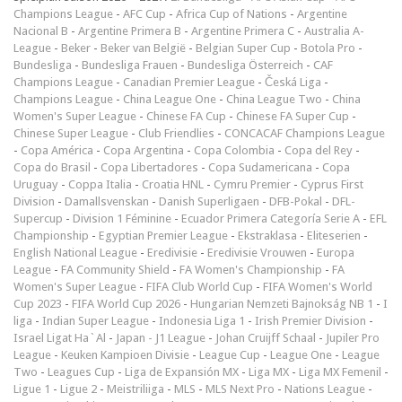
Champions League
-
AFC Cup
-
Africa Cup of Nations
-
Argentine
Nacional B
-
Argentine Primera B
-
Argentine Primera C
-
Australia A-
League
-
Beker
-
Beker van België
-
Belgian Super Cup
-
Botola Pro
-
Bundesliga
-
Bundesliga Frauen
-
Bundesliga Österreich
-
CAF
Champions League
-
Canadian Premier League
-
Česká Liga
-
Champions League
-
China League One
-
China League Two
-
China
Women's Super League
-
Chinese FA Cup
-
Chinese FA Super Cup
-
Chinese Super League
-
Club Friendlies
-
CONCACAF Champions League
-
Copa América
-
Copa Argentina
-
Copa Colombia
-
Copa del Rey
-
Copa do Brasil
-
Copa Libertadores
-
Copa Sudamericana
-
Copa
Uruguay
-
Coppa Italia
-
Croatia HNL
-
Cymru Premier
-
Cyprus First
Division
-
Damallsvenskan
-
Danish Superligaen
-
DFB-Pokal
-
DFL-
Supercup
-
Division 1 Féminine
-
Ecuador Primera Categoría Serie A
-
EFL
Championship
-
Egyptian Premier League
-
Ekstraklasa
-
Eliteserien
-
English National League
-
Eredivisie
-
Eredivisie Vrouwen
-
Europa
League
-
FA Community Shield
-
FA Women's Championship
-
FA
Women's Super League
-
FIFA Club World Cup
-
FIFA Women's World
Cup 2023
-
FIFA World Cup 2026
-
Hungarian Nemzeti Bajnokság NB 1
-
I
liga
-
Indian Super League
-
Indonesia Liga 1
-
Irish Premier Division
-
Israel Ligat Ha`Al
-
Japan - J1 League
-
Johan Cruijff Schaal
-
Jupiler Pro
League
-
Keuken Kampioen Divisie
-
League Cup
-
League One
-
League
Two
-
Leagues Cup
-
Liga de Expansión MX
-
Liga MX
-
Liga MX Femenil
-
Ligue 1
-
Ligue 2
-
Meistriliiga
-
MLS
-
MLS Next Pro
-
Nations League
-