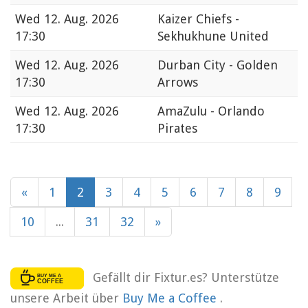
Wed
12. Aug. 2026
Kaizer Chiefs -
17:30
Sekhukhune United
Wed
12. Aug. 2026
Durban City - Golden
17:30
Arrows
Wed
12. Aug. 2026
AmaZulu - Orlando
17:30
Pirates
«
1
2
3
4
5
6
7
8
9
10
...
31
32
»
Gefällt dir Fixtur.es? Unterstütze
unsere Arbeit über
Buy Me a Coffee
.