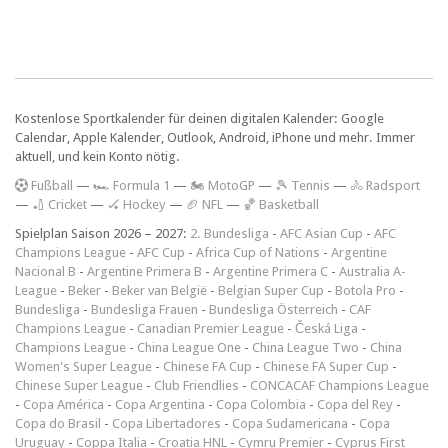
Kostenlose Sportkalender für deinen digitalen Kalender: Google
Calendar, Apple Kalender, Outlook, Android, iPhone und mehr. Immer
aktuell, und kein Konto nötig.
F
ußball
—
🏎️ Formula 1
—
🏍 MotoGP
—
🎾 Tennis
—
🚴 Radsport
—
🏏 Cricket
—
🏑 Hockey
—
🏈 NFL
—
🏀 Basketball
Spielplan Saison 2026 – 2027:
2. Bundesliga
-
AFC Asian Cup
-
AFC
Champions League
-
AFC Cup
-
Africa Cup of Nations
-
Argentine
Nacional B
-
Argentine Primera B
-
Argentine Primera C
-
Australia A-
League
-
Beker
-
Beker van België
-
Belgian Super Cup
-
Botola Pro
-
Bundesliga
-
Bundesliga Frauen
-
Bundesliga Österreich
-
CAF
Champions League
-
Canadian Premier League
-
Česká Liga
-
Champions League
-
China League One
-
China League Two
-
China
Women's Super League
-
Chinese FA Cup
-
Chinese FA Super Cup
-
Chinese Super League
-
Club Friendlies
-
CONCACAF Champions League
-
Copa América
-
Copa Argentina
-
Copa Colombia
-
Copa del Rey
-
Copa do Brasil
-
Copa Libertadores
-
Copa Sudamericana
-
Copa
Uruguay
-
Coppa Italia
-
Croatia HNL
-
Cymru Premier
-
Cyprus First