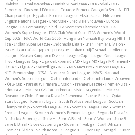
Division
-
Damallsvenskan
-
Danish Superligaen
-
DFB-Pokal
-
DFL-
Supercup
-
Division 1 Féminine
-
Ecuador Primera Categoría Serie A
-
EFL
Championship
-
Egyptian Premier League
-
Ekstraklasa
-
Eliteserien
-
English National League
-
Eredivisie
-
Eredivisie Vrouwen
-
Europa
League
-
FA Community Shield
-
FA Women's Championship
-
FA
Women's Super League
-
FIFA Club World Cup
-
FIFA Women's World
Cup 2023
-
FIFA World Cup 2026
-
Hungarian Nemzeti Bajnokság NB 1
-
I
liga
-
Indian Super League
-
Indonesia Liga 1
-
Irish Premier Division
-
Israel Ligat Ha`Al
-
Japan - J1 League
-
Johan Cruijff Schaal
-
Jupiler Pro
League
-
Keuken Kampioen Divisie
-
League Cup
-
League One
-
League
Two
-
Leagues Cup
-
Liga de Expansión MX
-
Liga MX
-
Liga MX Femenil
-
Ligue 1
-
Ligue 2
-
Meistriliiga
-
MLS
-
MLS Next Pro
-
Nations League
-
NIFL Premiership
-
NISA
-
Northern Super League
-
NWSL National
Women's Soccer League
-
Oefen-interlands
-
Oefen-interlands Vrouwen
-
ÖFB-Cup
-
Paraguay Primera División
-
Premier League
-
Premjer-Liga
-
Primera A
-
Primera Division
-
Primera Division Argentina
-
Primera
División de Chile
-
Primera División Femenina
-
Puchar Polski
-
Qatar
Stars League
-
Romania Liga I
-
Saudi Professional League
-
Scottish
Championship
-
Scottish League One
-
Scottish League Two
-
Scottish
Premier League
-
Scottish Women's Premier League
-
Segunda División
A
-
Serbia SuperLiga
-
Serie A
-
Serie A Brazil
-
Serie A Women
-
Serie B
-
Serie B Brazil
-
Slovak Super Liga
-
Slovenia PrvaLiga
-
South African
Premier Division
-
South Korea - K League 1
-
Super Cup Portugal
-
Süper