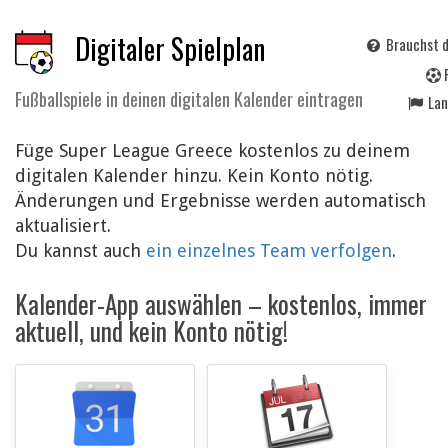
Digitaler Spielplan
Brauchst d
Fußballspiele in deinen digitalen Kalender eintragen
La
Füge Super League Greece kostenlos zu deinem
digitalen Kalender hinzu. Kein Konto nötig.
Änderungen und Ergebnisse werden automatisch
aktualisiert.
Du kannst auch
ein einzelnes Team verfolgen
.
Kalender-App auswählen – kostenlos, immer
aktuell, und kein Konto nötig!