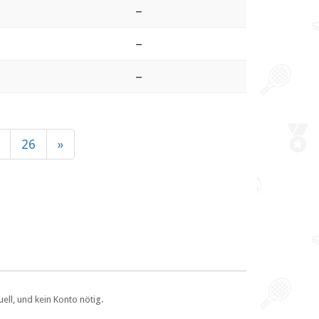
–
–
–
26
»
ll, und kein Konto nötig.