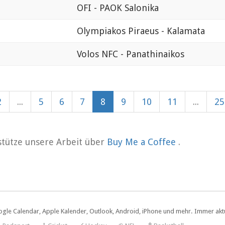
OFI - PAOK Salonika
Olympiakos Piraeus - Kalamata
Volos NFC - Panathinaikos
2
...
5
6
7
8
9
10
11
...
25
rstütze unsere Arbeit über
Buy Me a Coffee
.
ogle Calendar, Apple Kalender, Outlook, Android, iPhone und mehr. Immer aktue