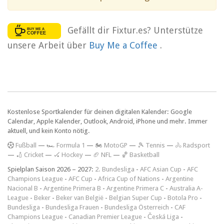
Gefällt dir Fixtur.es? Unterstütze
unsere Arbeit über
Buy Me a Coffee
.
Kostenlose Sportkalender für deinen digitalen Kalender: Google
Calendar, Apple Kalender, Outlook, Android, iPhone und mehr. Immer
aktuell, und kein Konto nötig.
F
ußball
—
🏎️ Formula 1
—
🏍 MotoGP
—
🎾 Tennis
—
🚴 Radsport
—
🏏 Cricket
—
🏑 Hockey
—
🏈 NFL
—
🏀 Basketball
Spielplan Saison 2026 – 2027:
2. Bundesliga
-
AFC Asian Cup
-
AFC
Champions League
-
AFC Cup
-
Africa Cup of Nations
-
Argentine
Nacional B
-
Argentine Primera B
-
Argentine Primera C
-
Australia A-
League
-
Beker
-
Beker van België
-
Belgian Super Cup
-
Botola Pro
-
Bundesliga
-
Bundesliga Frauen
-
Bundesliga Österreich
-
CAF
Champions League
-
Canadian Premier League
-
Česká Liga
-