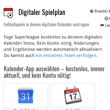
Digitaler Spielplan
Brauchst d
Fußballspiele in deinen digitalen Kalender eintragen
La
Füge Superleague kostenlos zu deinem digitalen
Kalender hinzu. Kein Konto nötig. Änderungen
und Ergebnisse werden automatisch aktualisiert.
Du kannst auch
ein einzelnes Team verfolgen
.
Kalender-App auswählen – kostenlos, immer
aktuell, und kein Konto nötig!