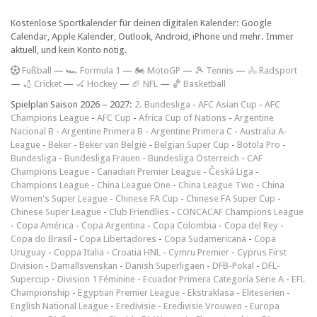
Kostenlose Sportkalender für deinen digitalen Kalender: Google
Calendar, Apple Kalender, Outlook, Android, iPhone und mehr. Immer
aktuell, und kein Konto nötig.
F
ußball
—
🏎️ Formula 1
—
🏍 MotoGP
—
🎾 Tennis
—
🚴 Radsport
—
🏏 Cricket
—
🏑 Hockey
—
🏈 NFL
—
🏀 Basketball
Spielplan Saison 2026 – 2027:
2. Bundesliga
-
AFC Asian Cup
-
AFC
Champions League
-
AFC Cup
-
Africa Cup of Nations
-
Argentine
Nacional B
-
Argentine Primera B
-
Argentine Primera C
-
Australia A-
League
-
Beker
-
Beker van België
-
Belgian Super Cup
-
Botola Pro
-
Bundesliga
-
Bundesliga Frauen
-
Bundesliga Österreich
-
CAF
Champions League
-
Canadian Premier League
-
Česká Liga
-
Champions League
-
China League One
-
China League Two
-
China
Women's Super League
-
Chinese FA Cup
-
Chinese FA Super Cup
-
Chinese Super League
-
Club Friendlies
-
CONCACAF Champions League
-
Copa América
-
Copa Argentina
-
Copa Colombia
-
Copa del Rey
-
Copa do Brasil
-
Copa Libertadores
-
Copa Sudamericana
-
Copa
Uruguay
-
Coppa Italia
-
Croatia HNL
-
Cymru Premier
-
Cyprus First
Division
-
Damallsvenskan
-
Danish Superligaen
-
DFB-Pokal
-
DFL-
Supercup
-
Division 1 Féminine
-
Ecuador Primera Categoría Serie A
-
EFL
Championship
-
Egyptian Premier League
-
Ekstraklasa
-
Eliteserien
-
English National League
-
Eredivisie
-
Eredivisie Vrouwen
-
Europa