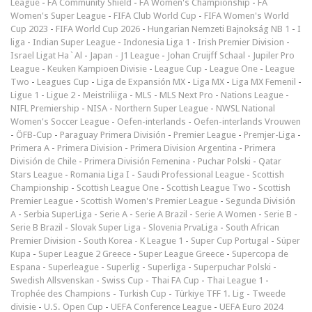
League
-
FA Community Shield
-
FA Women's Championship
-
FA
Women's Super League
-
FIFA Club World Cup
-
FIFA Women's World
Cup 2023
-
FIFA World Cup 2026
-
Hungarian Nemzeti Bajnokság NB 1
-
I
liga
-
Indian Super League
-
Indonesia Liga 1
-
Irish Premier Division
-
Israel Ligat Ha`Al
-
Japan - J1 League
-
Johan Cruijff Schaal
-
Jupiler Pro
League
-
Keuken Kampioen Divisie
-
League Cup
-
League One
-
League
Two
-
Leagues Cup
-
Liga de Expansión MX
-
Liga MX
-
Liga MX Femenil
-
Ligue 1
-
Ligue 2
-
Meistriliiga
-
MLS
-
MLS Next Pro
-
Nations League
-
NIFL Premiership
-
NISA
-
Northern Super League
-
NWSL National
Women's Soccer League
-
Oefen-interlands
-
Oefen-interlands Vrouwen
-
ÖFB-Cup
-
Paraguay Primera División
-
Premier League
-
Premjer-Liga
-
Primera A
-
Primera Division
-
Primera Division Argentina
-
Primera
División de Chile
-
Primera División Femenina
-
Puchar Polski
-
Qatar
Stars League
-
Romania Liga I
-
Saudi Professional League
-
Scottish
Championship
-
Scottish League One
-
Scottish League Two
-
Scottish
Premier League
-
Scottish Women's Premier League
-
Segunda División
A
-
Serbia SuperLiga
-
Serie A
-
Serie A Brazil
-
Serie A Women
-
Serie B
-
Serie B Brazil
-
Slovak Super Liga
-
Slovenia PrvaLiga
-
South African
Premier Division
-
South Korea - K League 1
-
Super Cup Portugal
-
Süper
Kupa
-
Super League 2 Greece
-
Super League Greece
-
Supercopa de
Espana
-
Superleague
-
Superlig
-
Superliga
-
Superpuchar Polski
-
Swedish Allsvenskan
-
Swiss Cup
-
Thai FA Cup
-
Thai League 1
-
Trophée des Champions
-
Turkish Cup
-
Türkiye TFF 1. Lig
-
Tweede
divisie
-
U.S. Open Cup
-
UEFA Conference League
-
UEFA Euro 2024