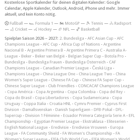
Kostenlose Sportkalender für deinen digitalen Kalender: Google
Calendar, Apple Kalender, Outlook, Android, iPhone und mehr. Immer
aktuell, und kein Konto nötig.
F
ußball
—
🏎️ Formula 1
—
🏍 MotoGP
—
🎾 Tennis
—
🚴 Radsport
—
🏏 Cricket
—
🏑 Hockey
—
🏈 NFL
—
🏀 Basketball
Spielplan Saison 2026 – 2027:
2. Bundesliga
-
AFC Asian Cup
-
AFC
Champions League
-
AFC Cup
-
Africa Cup of Nations
-
Argentine
Nacional B
-
Argentine Primera B
-
Argentine Primera C
-
Australia A-
League
-
Beker
-
Beker van België
-
Belgian Super Cup
-
Botola Pro
-
Bundesliga
-
Bundesliga Frauen
-
Bundesliga Österreich
-
CAF
Champions League
-
Canadian Premier League
-
Česká Liga
-
Champions League
-
China League One
-
China League Two
-
China
Women's Super League
-
Chinese FA Cup
-
Chinese FA Super Cup
-
Chinese Super League
-
Club Friendlies
-
CONCACAF Champions League
-
Copa América
-
Copa Argentina
-
Copa Colombia
-
Copa del Rey
-
Copa do Brasil
-
Copa Libertadores
-
Copa Sudamericana
-
Copa
Uruguay
-
Coppa Italia
-
Croatia HNL
-
Cymru Premier
-
Cyprus First
Division
-
Damallsvenskan
-
Danish Superligaen
-
DFB-Pokal
-
DFL-
Supercup
-
Division 1 Féminine
-
Ecuador Primera Categoría Serie A
-
EFL
Championship
-
Egyptian Premier League
-
Ekstraklasa
-
Eliteserien
-
English National League
-
Eredivisie
-
Eredivisie Vrouwen
-
Europa
League
-
FA Community Shield
-
FA Women's Championship
-
FA
Women's Super League
-
FIFA Club World Cup
-
FIFA Women's World