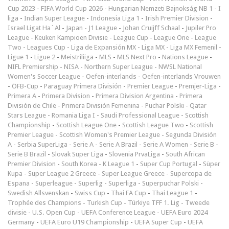
Cup 2023
-
FIFA World Cup 2026
-
Hungarian Nemzeti Bajnokság NB 1
-
I
liga
-
Indian Super League
-
Indonesia Liga 1
-
Irish Premier Division
-
Israel Ligat Ha`Al
-
Japan - J1 League
-
Johan Cruijff Schaal
-
Jupiler Pro
League
-
Keuken Kampioen Divisie
-
League Cup
-
League One
-
League
Two
-
Leagues Cup
-
Liga de Expansión MX
-
Liga MX
-
Liga MX Femenil
-
Ligue 1
-
Ligue 2
-
Meistriliiga
-
MLS
-
MLS Next Pro
-
Nations League
-
NIFL Premiership
-
NISA
-
Northern Super League
-
NWSL National
Women's Soccer League
-
Oefen-interlands
-
Oefen-interlands Vrouwen
-
ÖFB-Cup
-
Paraguay Primera División
-
Premier League
-
Premjer-Liga
-
Primera A
-
Primera Division
-
Primera Division Argentina
-
Primera
División de Chile
-
Primera División Femenina
-
Puchar Polski
-
Qatar
Stars League
-
Romania Liga I
-
Saudi Professional League
-
Scottish
Championship
-
Scottish League One
-
Scottish League Two
-
Scottish
Premier League
-
Scottish Women's Premier League
-
Segunda División
A
-
Serbia SuperLiga
-
Serie A
-
Serie A Brazil
-
Serie A Women
-
Serie B
-
Serie B Brazil
-
Slovak Super Liga
-
Slovenia PrvaLiga
-
South African
Premier Division
-
South Korea - K League 1
-
Super Cup Portugal
-
Süper
Kupa
-
Super League 2 Greece
-
Super League Greece
-
Supercopa de
Espana
-
Superleague
-
Superlig
-
Superliga
-
Superpuchar Polski
-
Swedish Allsvenskan
-
Swiss Cup
-
Thai FA Cup
-
Thai League 1
-
Trophée des Champions
-
Turkish Cup
-
Türkiye TFF 1. Lig
-
Tweede
divisie
-
U.S. Open Cup
-
UEFA Conference League
-
UEFA Euro 2024
Germany
-
UEFA Euro U19 Championship
-
UEFA Super Cup
-
UEFA