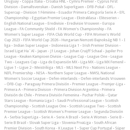
Uruguay
-
Coppa Italia
-
Croatia HNL
-
Cymru Premier
-
Cyprus First
Division
-
Damallsvenskan
-
Danish Superligaen
-
DFB-Pokal
-
DFL-
Supercup
-
Division 1 Féminine
-
Ecuador Primera Categoría Serie A
-
EFL
Championship
-
Egyptian Premier League
-
Ekstraklasa
-
Eliteserien
-
English National League
-
Eredivisie
-
Eredivisie Vrouwen
-
Europa
League
-
FA Community Shield
-
FA Women's Championship
-
FA
Women's Super League
-
FIFA Club World Cup
-
FIFA Women's World
Cup 2023
-
FIFA World Cup 2026
-
Hungarian Nemzeti Bajnokság NB 1
-
I
liga
-
Indian Super League
-
Indonesia Liga 1
-
Irish Premier Division
-
Israel Ligat Ha`Al
-
Japan - J1 League
-
Johan Cruijff Schaal
-
Jupiler Pro
League
-
Keuken Kampioen Divisie
-
League Cup
-
League One
-
League
Two
-
Leagues Cup
-
Liga de Expansión MX
-
Liga MX
-
Liga MX Femenil
-
Ligue 1
-
Ligue 2
-
Meistriliiga
-
MLS
-
MLS Next Pro
-
Nations League
-
NIFL Premiership
-
NISA
-
Northern Super League
-
NWSL National
Women's Soccer League
-
Oefen-interlands
-
Oefen-interlands Vrouwen
-
ÖFB-Cup
-
Paraguay Primera División
-
Premier League
-
Premjer-Liga
-
Primera A
-
Primera Division
-
Primera Division Argentina
-
Primera
División de Chile
-
Primera División Femenina
-
Puchar Polski
-
Qatar
Stars League
-
Romania Liga I
-
Saudi Professional League
-
Scottish
Championship
-
Scottish League One
-
Scottish League Two
-
Scottish
Premier League
-
Scottish Women's Premier League
-
Segunda División
A
-
Serbia SuperLiga
-
Serie A
-
Serie A Brazil
-
Serie A Women
-
Serie B
-
Serie B Brazil
-
Slovak Super Liga
-
Slovenia PrvaLiga
-
South African
Premier Division
-
South Korea - K League 1
-
Super Cup Portugal
-
Süper