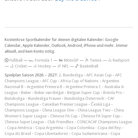
Kostenlose Sportkalender für deinen digitalen Kalender: Google
Calendar, Apple Kalender, Outlook, Android, iPhone und mehr. Immer
aktuell, und kein Konto nötig.
F
ußball
—
🏎️ Formula 1
—
🏍 MotoGP
—
🎾 Tennis
—
🚴 Radsport
—
🏏 Cricket
—
🏑 Hockey
—
🏈 NFL
—
🏀 Basketball
Spielplan Saison 2026 – 2027:
2. Bundesliga
-
AFC Asian Cup
-
AFC
Champions League
-
AFC Cup
-
Africa Cup of Nations
-
Argentine
Nacional B
-
Argentine Primera B
-
Argentine Primera C
-
Australia A-
League
-
Beker
-
Beker van België
-
Belgian Super Cup
-
Botola Pro
-
Bundesliga
-
Bundesliga Frauen
-
Bundesliga Österreich
-
CAF
Champions League
-
Canadian Premier League
-
Česká Liga
-
Champions League
-
China League One
-
China League Two
-
China
Women's Super League
-
Chinese FA Cup
-
Chinese FA Super Cup
-
Chinese Super League
-
Club Friendlies
-
CONCACAF Champions League
-
Copa América
-
Copa Argentina
-
Copa Colombia
-
Copa del Rey
-
Copa do Brasil
-
Copa Libertadores
-
Copa Sudamericana
-
Copa