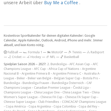
unsere Arbeit über
Buy Me a Coffee
.
Kostenlose Sportkalender für deinen digitalen Kalender: Google
Calendar, Apple Kalender, Outlook, Android, iPhone und mehr. Immer
aktuell, und kein Konto nötig.
F
ußball
—
🏎️ Formula 1
—
🏍 MotoGP
—
🎾 Tennis
—
🚴 Radsport
—
🏏 Cricket
—
🏑 Hockey
—
🏈 NFL
—
🏀 Basketball
Spielplan Saison 2026 – 2027:
2. Bundesliga
-
AFC Asian Cup
-
AFC
Champions League
-
AFC Cup
-
Africa Cup of Nations
-
Argentine
Nacional B
-
Argentine Primera B
-
Argentine Primera C
-
Australia A-
League
-
Beker
-
Beker van België
-
Belgian Super Cup
-
Botola Pro
-
Bundesliga
-
Bundesliga Frauen
-
Bundesliga Österreich
-
CAF
Champions League
-
Canadian Premier League
-
Česká Liga
-
Champions League
-
China League One
-
China League Two
-
China
Women's Super League
-
Chinese FA Cup
-
Chinese FA Super Cup
-
Chinese Super League
-
Club Friendlies
-
CONCACAF Champions League
-
Copa América
-
Copa Argentina
-
Copa Colombia
-
Copa del Rey
-