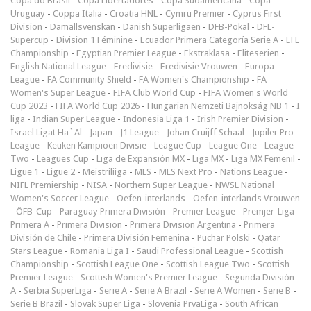
Copa do Brasil
-
Copa Libertadores
-
Copa Sudamericana
-
Copa
Uruguay
-
Coppa Italia
-
Croatia HNL
-
Cymru Premier
-
Cyprus First
Division
-
Damallsvenskan
-
Danish Superligaen
-
DFB-Pokal
-
DFL-
Supercup
-
Division 1 Féminine
-
Ecuador Primera Categoría Serie A
-
EFL
Championship
-
Egyptian Premier League
-
Ekstraklasa
-
Eliteserien
-
English National League
-
Eredivisie
-
Eredivisie Vrouwen
-
Europa
League
-
FA Community Shield
-
FA Women's Championship
-
FA
Women's Super League
-
FIFA Club World Cup
-
FIFA Women's World
Cup 2023
-
FIFA World Cup 2026
-
Hungarian Nemzeti Bajnokság NB 1
-
I
liga
-
Indian Super League
-
Indonesia Liga 1
-
Irish Premier Division
-
Israel Ligat Ha`Al
-
Japan - J1 League
-
Johan Cruijff Schaal
-
Jupiler Pro
League
-
Keuken Kampioen Divisie
-
League Cup
-
League One
-
League
Two
-
Leagues Cup
-
Liga de Expansión MX
-
Liga MX
-
Liga MX Femenil
-
Ligue 1
-
Ligue 2
-
Meistriliiga
-
MLS
-
MLS Next Pro
-
Nations League
-
NIFL Premiership
-
NISA
-
Northern Super League
-
NWSL National
Women's Soccer League
-
Oefen-interlands
-
Oefen-interlands Vrouwen
-
ÖFB-Cup
-
Paraguay Primera División
-
Premier League
-
Premjer-Liga
-
Primera A
-
Primera Division
-
Primera Division Argentina
-
Primera
División de Chile
-
Primera División Femenina
-
Puchar Polski
-
Qatar
Stars League
-
Romania Liga I
-
Saudi Professional League
-
Scottish
Championship
-
Scottish League One
-
Scottish League Two
-
Scottish
Premier League
-
Scottish Women's Premier League
-
Segunda División
A
-
Serbia SuperLiga
-
Serie A
-
Serie A Brazil
-
Serie A Women
-
Serie B
-
Serie B Brazil
-
Slovak Super Liga
-
Slovenia PrvaLiga
-
South African