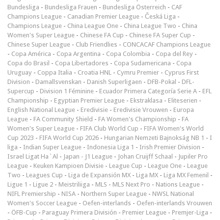
Bundesliga
-
Bundesliga Frauen
-
Bundesliga Österreich
-
CAF
Champions League
-
Canadian Premier League
-
Česká Liga
-
Champions League
-
China League One
-
China League Two
-
China
Women's Super League
-
Chinese FA Cup
-
Chinese FA Super Cup
-
Chinese Super League
-
Club Friendlies
-
CONCACAF Champions League
-
Copa América
-
Copa Argentina
-
Copa Colombia
-
Copa del Rey
-
Copa do Brasil
-
Copa Libertadores
-
Copa Sudamericana
-
Copa
Uruguay
-
Coppa Italia
-
Croatia HNL
-
Cymru Premier
-
Cyprus First
Division
-
Damallsvenskan
-
Danish Superligaen
-
DFB-Pokal
-
DFL-
Supercup
-
Division 1 Féminine
-
Ecuador Primera Categoría Serie A
-
EFL
Championship
-
Egyptian Premier League
-
Ekstraklasa
-
Eliteserien
-
English National League
-
Eredivisie
-
Eredivisie Vrouwen
-
Europa
League
-
FA Community Shield
-
FA Women's Championship
-
FA
Women's Super League
-
FIFA Club World Cup
-
FIFA Women's World
Cup 2023
-
FIFA World Cup 2026
-
Hungarian Nemzeti Bajnokság NB 1
-
I
liga
-
Indian Super League
-
Indonesia Liga 1
-
Irish Premier Division
-
Israel Ligat Ha`Al
-
Japan - J1 League
-
Johan Cruijff Schaal
-
Jupiler Pro
League
-
Keuken Kampioen Divisie
-
League Cup
-
League One
-
League
Two
-
Leagues Cup
-
Liga de Expansión MX
-
Liga MX
-
Liga MX Femenil
-
Ligue 1
-
Ligue 2
-
Meistriliiga
-
MLS
-
MLS Next Pro
-
Nations League
-
NIFL Premiership
-
NISA
-
Northern Super League
-
NWSL National
Women's Soccer League
-
Oefen-interlands
-
Oefen-interlands Vrouwen
-
ÖFB-Cup
-
Paraguay Primera División
-
Premier League
-
Premjer-Liga
-