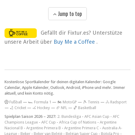
Jump to top
Gefällt dir Fixtur.es? Unterstütze
unsere Arbeit über
Buy Me a Coffee
.
Kostenlose Sportkalender für deinen digitalen Kalender: Google
Calendar, Apple Kalender, Outlook, Android, iPhone und mehr. Immer
aktuell, und kein Konto nötig.
F
ußball
—
🏎️ Formula 1
—
🏍 MotoGP
—
🎾 Tennis
—
🚴 Radsport
—
🏏 Cricket
—
🏑 Hockey
—
🏈 NFL
—
🏀 Basketball
Spielplan Saison 2026 – 2027:
2. Bundesliga
-
AFC Asian Cup
-
AFC
Champions League
-
AFC Cup
-
Africa Cup of Nations
-
Argentine
Nacional B
-
Argentine Primera B
-
Argentine Primera C
-
Australia A-
League
-
Beker
-
Beker van België
-
Belgian Super Cup
-
Botola Pro
-