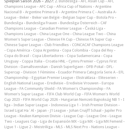
Spielplan Saison 2026 – 2027:
2. Bundesliga
-
AFC Asian Cup
-
AFC
Champions League
-
AFC Cup
-
Africa Cup of Nations
-
Argentine
Nacional B
-
Argentine Primera B
-
Argentine Primera C
-
Australia A-
League
-
Beker
-
Beker van België
-
Belgian Super Cup
-
Botola Pro
-
Bundesliga
-
Bundesliga Frauen
-
Bundesliga Österreich
-
CAF
Champions League
-
Canadian Premier League
-
Česká Liga
-
Champions League
-
China League One
-
China League Two
-
China
Women's Super League
-
Chinese FA Cup
-
Chinese FA Super Cup
-
Chinese Super League
-
Club Friendlies
-
CONCACAF Champions League
-
Copa América
-
Copa Argentina
-
Copa Colombia
-
Copa del Rey
-
Copa do Brasil
-
Copa Libertadores
-
Copa Sudamericana
-
Copa
Uruguay
-
Coppa Italia
-
Croatia HNL
-
Cymru Premier
-
Cyprus First
Division
-
Damallsvenskan
-
Danish Superligaen
-
DFB-Pokal
-
DFL-
Supercup
-
Division 1 Féminine
-
Ecuador Primera Categoría Serie A
-
EFL
Championship
-
Egyptian Premier League
-
Ekstraklasa
-
Eliteserien
-
English National League
-
Eredivisie
-
Eredivisie Vrouwen
-
Europa
League
-
FA Community Shield
-
FA Women's Championship
-
FA
Women's Super League
-
FIFA Club World Cup
-
FIFA Women's World
Cup 2023
-
FIFA World Cup 2026
-
Hungarian Nemzeti Bajnokság NB 1
-
I
liga
-
Indian Super League
-
Indonesia Liga 1
-
Irish Premier Division
-
Israel Ligat Ha`Al
-
Japan - J1 League
-
Johan Cruijff Schaal
-
Jupiler Pro
League
-
Keuken Kampioen Divisie
-
League Cup
-
League One
-
League
Two
-
Leagues Cup
-
Liga de Expansión MX
-
Liga MX
-
Liga MX Femenil
-
Ligue 1
-
Ligue 2
-
Meistriliiga
-
MLS
-
MLS Next Pro
-
Nations League
-