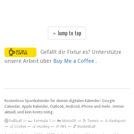
Jump to top
Gefällt dir Fixtur.es? Unterstütze
unsere Arbeit über
Buy Me a Coffee
.
Kostenlose Sportkalender für deinen digitalen Kalender: Google
Calendar, Apple Kalender, Outlook, Android, iPhone und mehr. Immer
aktuell, und kein Konto nötig.
F
ußball
—
🏎️ Formula 1
—
🏍 MotoGP
—
🎾 Tennis
—
🚴 Radsport
—
🏏 Cricket
—
🏑 Hockey
—
🏈 NFL
—
🏀 Basketball