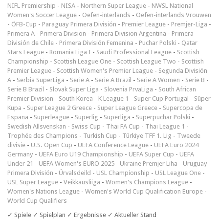
NIFL Premiership
-
NISA
-
Northern Super League
-
NWSL National
Women's Soccer League
-
Oefen-interlands
-
Oefen-interlands Vrouwen
-
ÖFB-Cup
-
Paraguay Primera División
-
Premier League
-
Premjer-Liga
-
Primera A
-
Primera Division
-
Primera Division Argentina
-
Primera
División de Chile
-
Primera División Femenina
-
Puchar Polski
-
Qatar
Stars League
-
Romania Liga I
-
Saudi Professional League
-
Scottish
Championship
-
Scottish League One
-
Scottish League Two
-
Scottish
Premier League
-
Scottish Women's Premier League
-
Segunda División
A
-
Serbia SuperLiga
-
Serie A
-
Serie A Brazil
-
Serie A Women
-
Serie B
-
Serie B Brazil
-
Slovak Super Liga
-
Slovenia PrvaLiga
-
South African
Premier Division
-
South Korea - K League 1
-
Super Cup Portugal
-
Süper
Kupa
-
Super League 2 Greece
-
Super League Greece
-
Supercopa de
Espana
-
Superleague
-
Superlig
-
Superliga
-
Superpuchar Polski
-
Swedish Allsvenskan
-
Swiss Cup
-
Thai FA Cup
-
Thai League 1
-
Trophée des Champions
-
Turkish Cup
-
Türkiye TFF 1. Lig
-
Tweede
divisie
-
U.S. Open Cup
-
UEFA Conference League
-
UEFA Euro 2024
Germany
-
UEFA Euro U19 Championship
-
UEFA Super Cup
-
UEFA
Under 21
-
UEFA Women's EURO 2025
-
Ukraine Premjer Liha
-
Uruguay
Primera División
-
Úrvalsdeild
-
USL Championship
-
USL League One
-
USL Super League
-
Veikkausliiga
-
Women's Champions League
-
Women's Nations League
-
Women's World Cup Qualification Europe
-
World Cup Qualifiers
✓ Spiele ✓ Spielplan ✓ Ergebnisse ✓ Aktueller Stand