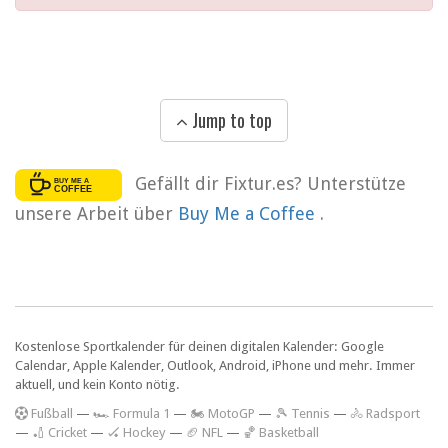
Jump to top
Gefällt dir Fixtur.es? Unterstütze
unsere Arbeit über
Buy Me a Coffee
.
Kostenlose Sportkalender für deinen digitalen Kalender: Google
Calendar, Apple Kalender, Outlook, Android, iPhone und mehr. Immer
aktuell, und kein Konto nötig.
F
ußball
—
🏎️ Formula 1
—
🏍 MotoGP
—
🎾 Tennis
—
🚴 Radsport
—
🏏 Cricket
—
🏑 Hockey
—
🏈 NFL
—
🏀 Basketball