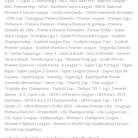
Ligue 1
-
Ligue 2
-
Meistriliiga
-
MLS
-
MLS Next Pro
-
Nations League
-
NIFL Premiership
-
NISA
-
Northern Super League
-
NWSL National
Women's Soccer League
-
Oefen-interlands
-
Oefen-interlands Vrouwen
-
ÖFB-Cup
-
Paraguay Primera División
-
Premier League
-
Premjer-Liga
-
Primera A
-
Primera Division
-
Primera Division Argentina
-
Primera
División de Chile
-
Primera División Femenina
-
Puchar Polski
-
Qatar
Stars League
-
Romania Liga I
-
Saudi Professional League
-
Scottish
Championship
-
Scottish League One
-
Scottish League Two
-
Scottish
Premier League
-
Scottish Women's Premier League
-
Segunda División
A
-
Serbia SuperLiga
-
Serie A
-
Serie A Brazil
-
Serie A Women
-
Serie B
-
Serie B Brazil
-
Slovak Super Liga
-
Slovenia PrvaLiga
-
South African
Premier Division
-
South Korea - K League 1
-
Super Cup Portugal
-
Süper
Kupa
-
Super League 2 Greece
-
Super League Greece
-
Supercopa de
Espana
-
Superleague
-
Superlig
-
Superliga
-
Superpuchar Polski
-
Swedish Allsvenskan
-
Swiss Cup
-
Thai FA Cup
-
Thai League 1
-
Trophée des Champions
-
Turkish Cup
-
Türkiye TFF 1. Lig
-
Tweede
divisie
-
U.S. Open Cup
-
UEFA Conference League
-
UEFA Euro 2024
Germany
-
UEFA Euro U19 Championship
-
UEFA Super Cup
-
UEFA
Under 21
-
UEFA Women's EURO 2025
-
Ukraine Premjer Liha
-
Uruguay
Primera División
-
Úrvalsdeild
-
USL Championship
-
USL League One
-
USL Super League
-
Veikkausliiga
-
Women's Champions League
-
Women's Nations League
-
Women's World Cup Qualification Europe
-
World Cup Qualifiers