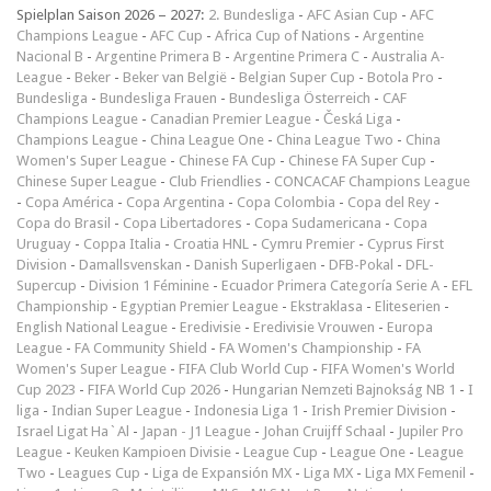
Spielplan Saison 2026 – 2027:
2. Bundesliga
-
AFC Asian Cup
-
AFC
Champions League
-
AFC Cup
-
Africa Cup of Nations
-
Argentine
Nacional B
-
Argentine Primera B
-
Argentine Primera C
-
Australia A-
League
-
Beker
-
Beker van België
-
Belgian Super Cup
-
Botola Pro
-
Bundesliga
-
Bundesliga Frauen
-
Bundesliga Österreich
-
CAF
Champions League
-
Canadian Premier League
-
Česká Liga
-
Champions League
-
China League One
-
China League Two
-
China
Women's Super League
-
Chinese FA Cup
-
Chinese FA Super Cup
-
Chinese Super League
-
Club Friendlies
-
CONCACAF Champions League
-
Copa América
-
Copa Argentina
-
Copa Colombia
-
Copa del Rey
-
Copa do Brasil
-
Copa Libertadores
-
Copa Sudamericana
-
Copa
Uruguay
-
Coppa Italia
-
Croatia HNL
-
Cymru Premier
-
Cyprus First
Division
-
Damallsvenskan
-
Danish Superligaen
-
DFB-Pokal
-
DFL-
Supercup
-
Division 1 Féminine
-
Ecuador Primera Categoría Serie A
-
EFL
Championship
-
Egyptian Premier League
-
Ekstraklasa
-
Eliteserien
-
English National League
-
Eredivisie
-
Eredivisie Vrouwen
-
Europa
League
-
FA Community Shield
-
FA Women's Championship
-
FA
Women's Super League
-
FIFA Club World Cup
-
FIFA Women's World
Cup 2023
-
FIFA World Cup 2026
-
Hungarian Nemzeti Bajnokság NB 1
-
I
liga
-
Indian Super League
-
Indonesia Liga 1
-
Irish Premier Division
-
Israel Ligat Ha`Al
-
Japan - J1 League
-
Johan Cruijff Schaal
-
Jupiler Pro
League
-
Keuken Kampioen Divisie
-
League Cup
-
League One
-
League
Two
-
Leagues Cup
-
Liga de Expansión MX
-
Liga MX
-
Liga MX Femenil
-