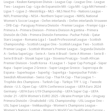
League
-
Keuken Kampioen Divisie
-
League Cup
-
League One
-
League
Two
-
Leagues Cup
-
Liga de Expansión MX
-
Liga MX
-
Liga MX Femenil
-
Ligue 1
-
Ligue 2
-
Meistriliiga
-
MLS
-
MLS Next Pro
-
Nations League
-
NIFL Premiership
-
NISA
-
Northern Super League
-
NWSL National
Women's Soccer League
-
Oefen-interlands
-
Oefen-interlands Vrouwen
-
ÖFB-Cup
-
Paraguay Primera División
-
Premier League
-
Premjer-Liga
-
Primera A
-
Primera Division
-
Primera Division Argentina
-
Primera
División de Chile
-
Primera División Femenina
-
Puchar Polski
-
Qatar
Stars League
-
Romania Liga I
-
Saudi Professional League
-
Scottish
Championship
-
Scottish League One
-
Scottish League Two
-
Scottish
Premier League
-
Scottish Women's Premier League
-
Segunda División
A
-
Serbia SuperLiga
-
Serie A
-
Serie A Brazil
-
Serie A Women
-
Serie B
-
Serie B Brazil
-
Slovak Super Liga
-
Slovenia PrvaLiga
-
South African
Premier Division
-
South Korea - K League 1
-
Super Cup Portugal
-
Süper
Kupa
-
Super League 2 Greece
-
Super League Greece
-
Supercopa de
Espana
-
Superleague
-
Superlig
-
Superliga
-
Superpuchar Polski
-
Swedish Allsvenskan
-
Swiss Cup
-
Thai FA Cup
-
Thai League 1
-
Trophée des Champions
-
Turkish Cup
-
Türkiye TFF 1. Lig
-
Tweede
divisie
-
U.S. Open Cup
-
UEFA Conference League
-
UEFA Euro 2024
Germany
-
UEFA Euro U19 Championship
-
UEFA Super Cup
-
UEFA
Under 21
-
UEFA Women's EURO 2025
-
Ukraine Premjer Liha
-
Uruguay
Primera División
-
Úrvalsdeild
-
USL Championship
-
USL League One
-
USL Super League
-
Veikkausliiga
-
Women's Champions League
-
Women's Nations League
-
Women's World Cup Qualification Europe
-