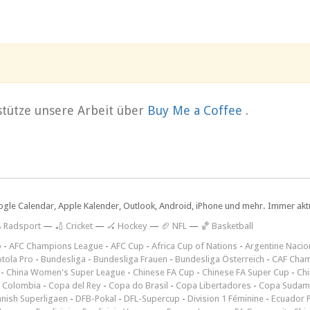
rstütze unsere Arbeit über
Buy Me a Coffee
.
ogle Calendar, Apple Kalender, Outlook, Android, iPhone und mehr. Immer aktue
 Radsport
—
🏏 Cricket
—
🏑 Hockey
—
🏈 NFL
—
🏀 Basketball
p
-
AFC Champions League
-
AFC Cup
-
Africa Cup of Nations
-
Argentine Nacio
tola Pro
-
Bundesliga
-
Bundesliga Frauen
-
Bundesliga Österreich
-
CAF Cham
-
China Women's Super League
-
Chinese FA Cup
-
Chinese FA Super Cup
-
Ch
 Colombia
-
Copa del Rey
-
Copa do Brasil
-
Copa Libertadores
-
Copa Sudam
nish Superligaen
-
DFB-Pokal
-
DFL-Supercup
-
Division 1 Féminine
-
Ecuador P