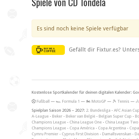
Spiele von CD Tondela
Es sind noch keine Spiele verfügbar
Gefällt dir Fixtur.es? Unte
Kostenlose Sportkalender für deinen digitalen Kalender: Go
F
ußball
—
🏎️ Formula 1
—
🏍 MotoGP
—
🎾 Tennis
—

Spielplan Saison 2026 – 2027:
2. Bundesliga
-
AFC Asian Cu
A-League
-
Beker
-
Beker van België
-
Belgian Super Cup
-
Bo
Champions League
-
China League One
-
China League Two
Champions League
-
Copa América
-
Copa Argentina
-
Copa
Cymru Premier
-
Cyprus First Division
-
Damallsvenskan
-
Da