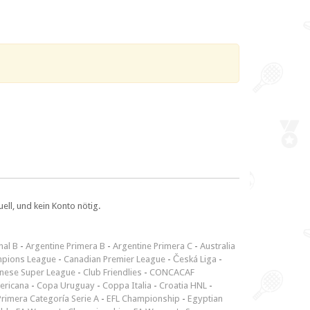
ll, und kein Konto nötig.
nal B
-
Argentine Primera B
-
Argentine Primera C
-
Australia
pions League
-
Canadian Premier League
-
Česká Liga
-
inese Super League
-
Club Friendlies
-
CONCACAF
ericana
-
Copa Uruguay
-
Coppa Italia
-
Croatia HNL
-
rimera Categoría Serie A
-
EFL Championship
-
Egyptian