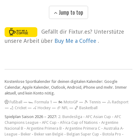
Jump to top
Gefällt dir Fixtur.es? Unterstütze
unsere Arbeit über
Buy Me a Coffee
.
Kostenlose Sportkalender für deinen digitalen Kalender: Google
Calendar, Apple Kalender, Outlook, Android, iPhone und mehr. Immer
aktuell, und kein Konto nötig.
F
ußball
—
🏎️ Formula 1
—
🏍 MotoGP
—
🎾 Tennis
—
🚴 Radsport
—
🏏 Cricket
—
🏑 Hockey
—
🏈 NFL
—
🏀 Basketball
Spielplan Saison 2026 – 2027:
2. Bundesliga
-
AFC Asian Cup
-
AFC
Champions League
-
AFC Cup
-
Africa Cup of Nations
-
Argentine
Nacional B
-
Argentine Primera B
-
Argentine Primera C
-
Australia A-
League
-
Beker
-
Beker van België
-
Belgian Super Cup
-
Botola Pro
-