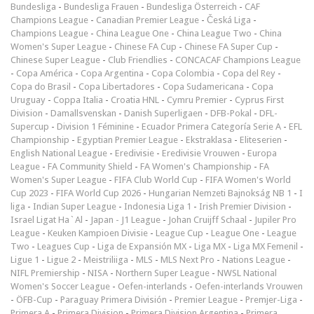
Bundesliga
-
Bundesliga Frauen
-
Bundesliga Österreich
-
CAF
Champions League
-
Canadian Premier League
-
Česká Liga
-
Champions League
-
China League One
-
China League Two
-
China
Women's Super League
-
Chinese FA Cup
-
Chinese FA Super Cup
-
Chinese Super League
-
Club Friendlies
-
CONCACAF Champions League
-
Copa América
-
Copa Argentina
-
Copa Colombia
-
Copa del Rey
-
Copa do Brasil
-
Copa Libertadores
-
Copa Sudamericana
-
Copa
Uruguay
-
Coppa Italia
-
Croatia HNL
-
Cymru Premier
-
Cyprus First
Division
-
Damallsvenskan
-
Danish Superligaen
-
DFB-Pokal
-
DFL-
Supercup
-
Division 1 Féminine
-
Ecuador Primera Categoría Serie A
-
EFL
Championship
-
Egyptian Premier League
-
Ekstraklasa
-
Eliteserien
-
English National League
-
Eredivisie
-
Eredivisie Vrouwen
-
Europa
League
-
FA Community Shield
-
FA Women's Championship
-
FA
Women's Super League
-
FIFA Club World Cup
-
FIFA Women's World
Cup 2023
-
FIFA World Cup 2026
-
Hungarian Nemzeti Bajnokság NB 1
-
I
liga
-
Indian Super League
-
Indonesia Liga 1
-
Irish Premier Division
-
Israel Ligat Ha`Al
-
Japan - J1 League
-
Johan Cruijff Schaal
-
Jupiler Pro
League
-
Keuken Kampioen Divisie
-
League Cup
-
League One
-
League
Two
-
Leagues Cup
-
Liga de Expansión MX
-
Liga MX
-
Liga MX Femenil
-
Ligue 1
-
Ligue 2
-
Meistriliiga
-
MLS
-
MLS Next Pro
-
Nations League
-
NIFL Premiership
-
NISA
-
Northern Super League
-
NWSL National
Women's Soccer League
-
Oefen-interlands
-
Oefen-interlands Vrouwen
-
ÖFB-Cup
-
Paraguay Primera División
-
Premier League
-
Premjer-Liga
-
Primera A
-
Primera Division
-
Primera Division Argentina
-
Primera