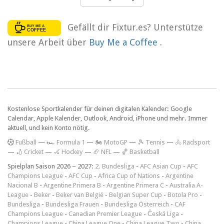
Gefällt dir Fixtur.es? Unterstütze
unsere Arbeit über
Buy Me a Coffee
.
Kostenlose Sportkalender für deinen digitalen Kalender: Google
Calendar, Apple Kalender, Outlook, Android, iPhone und mehr. Immer
aktuell, und kein Konto nötig.
F
ußball
—
🏎️ Formula 1
—
🏍 MotoGP
—
🎾 Tennis
—
🚴 Radsport
—
🏏 Cricket
—
🏑 Hockey
—
🏈 NFL
—
🏀 Basketball
Spielplan Saison 2026 – 2027:
2. Bundesliga
-
AFC Asian Cup
-
AFC
Champions League
-
AFC Cup
-
Africa Cup of Nations
-
Argentine
Nacional B
-
Argentine Primera B
-
Argentine Primera C
-
Australia A-
League
-
Beker
-
Beker van België
-
Belgian Super Cup
-
Botola Pro
-
Bundesliga
-
Bundesliga Frauen
-
Bundesliga Österreich
-
CAF
Champions League
-
Canadian Premier League
-
Česká Liga
-
Champions League
-
China League One
-
China League Two
-
China