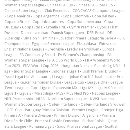
Women's Super League
-
Chinese FA Cup
-
Chinese FA Super Cup
-
Chinese Super League
-
Club Friendlies
-
CONCACAF Champions League
-
Copa América
-
Copa Argentina
-
Copa Colombia
-
Copa del Rey
-
Copa do Brasil
-
Copa Libertadores
-
Copa Sudamericana
-
Copa
Uruguay
-
Coppa Italia
-
Croatia HNL
-
Cymru Premier
-
Cyprus First
Division
-
Damallsvenskan
-
Danish Superligaen
-
DFB-Pokal
-
DFL-
Supercup
-
Division 1 Féminine
-
Ecuador Primera Categoría Serie A
-
EFL
Championship
-
Egyptian Premier League
-
Ekstraklasa
-
Eliteserien
-
English National League
-
Eredivisie
-
Eredivisie Vrouwen
-
Europa
League
-
FA Community Shield
-
FA Women's Championship
-
FA
Women's Super League
-
FIFA Club World Cup
-
FIFA Women's World
Cup 2023
-
FIFA World Cup 2026
-
Hungarian Nemzeti Bajnokság NB 1
-
I
liga
-
Indian Super League
-
Indonesia Liga 1
-
Irish Premier Division
-
Israel Ligat Ha`Al
-
Japan - J1 League
-
Johan Cruijff Schaal
-
Jupiler Pro
League
-
Keuken Kampioen Divisie
-
League Cup
-
League One
-
League
Two
-
Leagues Cup
-
Liga de Expansión MX
-
Liga MX
-
Liga MX Femenil
-
Ligue 1
-
Ligue 2
-
Meistriliiga
-
MLS
-
MLS Next Pro
-
Nations League
-
NIFL Premiership
-
NISA
-
Northern Super League
-
NWSL National
Women's Soccer League
-
Oefen-interlands
-
Oefen-interlands Vrouwen
-
ÖFB-Cup
-
Paraguay Primera División
-
Premier League
-
Premjer-Liga
-
Primera A
-
Primera Division
-
Primera Division Argentina
-
Primera
División de Chile
-
Primera División Femenina
-
Puchar Polski
-
Qatar
Stars League
-
Romania Liga I
-
Saudi Professional League
-
Scottish