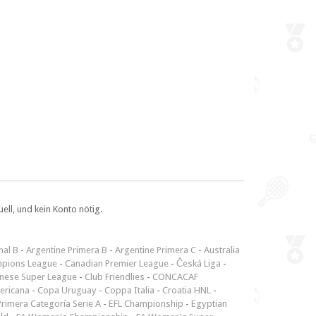
ll, und kein Konto nötig.
nal B
-
Argentine Primera B
-
Argentine Primera C
-
Australia
pions League
-
Canadian Premier League
-
Česká Liga
-
inese Super League
-
Club Friendlies
-
CONCACAF
ericana
-
Copa Uruguay
-
Coppa Italia
-
Croatia HNL
-
rimera Categoría Serie A
-
EFL Championship
-
Egyptian