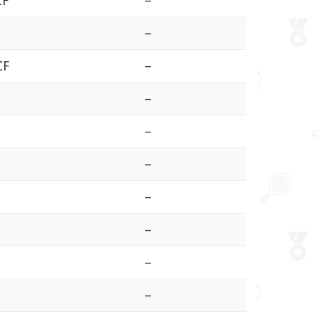
CF
–
–
CF
–
–
–
–
–
–
–
–