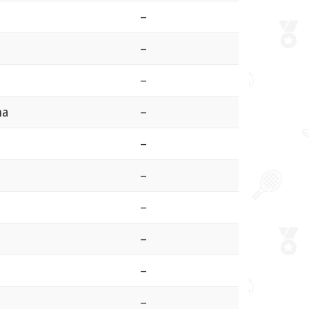
–
–
–
na
–
–
–
–
–
–
–