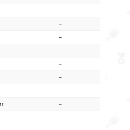
–
–
–
–
–
–
–
er
–