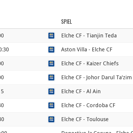
SPIEL
00
Elche CF - Tianjin Teda
0:30
Aston Villa - Elche CF
00
Elche CF - Kaizer Chiefs
00
Elche CF - Johor Darul Ta'zim
15
Elche CF - Al Ain
30
Elche CF - Cordoba CF
30
Elche CF - Toulouse