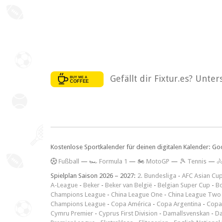
Gefällt dir Fixtur.es? Unte
Kostenlose Sportkalender für deinen digitalen Kalender: Go
F
ußball
—
🏎️ Formula 1
—
🏍 MotoGP
—
🎾 Tennis
—

Spielplan Saison 2026 – 2027:
2. Bundesliga
-
AFC Asian Cu
A-League
-
Beker
-
Beker van België
-
Belgian Super Cup
-
Bo
Champions League
-
China League One
-
China League Two
Champions League
-
Copa América
-
Copa Argentina
-
Copa
Cymru Premier
-
Cyprus First Division
-
Damallsvenskan
-
Da