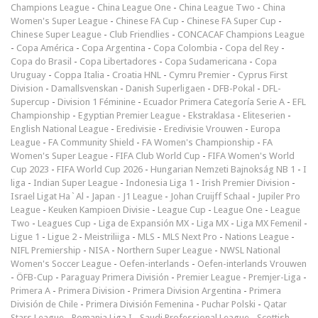
Champions League
-
China League One
-
China League Two
-
China
Women's Super League
-
Chinese FA Cup
-
Chinese FA Super Cup
-
Chinese Super League
-
Club Friendlies
-
CONCACAF Champions League
-
Copa América
-
Copa Argentina
-
Copa Colombia
-
Copa del Rey
-
Copa do Brasil
-
Copa Libertadores
-
Copa Sudamericana
-
Copa
Uruguay
-
Coppa Italia
-
Croatia HNL
-
Cymru Premier
-
Cyprus First
Division
-
Damallsvenskan
-
Danish Superligaen
-
DFB-Pokal
-
DFL-
Supercup
-
Division 1 Féminine
-
Ecuador Primera Categoría Serie A
-
EFL
Championship
-
Egyptian Premier League
-
Ekstraklasa
-
Eliteserien
-
English National League
-
Eredivisie
-
Eredivisie Vrouwen
-
Europa
League
-
FA Community Shield
-
FA Women's Championship
-
FA
Women's Super League
-
FIFA Club World Cup
-
FIFA Women's World
Cup 2023
-
FIFA World Cup 2026
-
Hungarian Nemzeti Bajnokság NB 1
-
I
liga
-
Indian Super League
-
Indonesia Liga 1
-
Irish Premier Division
-
Israel Ligat Ha`Al
-
Japan - J1 League
-
Johan Cruijff Schaal
-
Jupiler Pro
League
-
Keuken Kampioen Divisie
-
League Cup
-
League One
-
League
Two
-
Leagues Cup
-
Liga de Expansión MX
-
Liga MX
-
Liga MX Femenil
-
Ligue 1
-
Ligue 2
-
Meistriliiga
-
MLS
-
MLS Next Pro
-
Nations League
-
NIFL Premiership
-
NISA
-
Northern Super League
-
NWSL National
Women's Soccer League
-
Oefen-interlands
-
Oefen-interlands Vrouwen
-
ÖFB-Cup
-
Paraguay Primera División
-
Premier League
-
Premjer-Liga
-
Primera A
-
Primera Division
-
Primera Division Argentina
-
Primera
División de Chile
-
Primera División Femenina
-
Puchar Polski
-
Qatar
Stars League
-
Romania Liga I
-
Saudi Professional League
-
Scottish