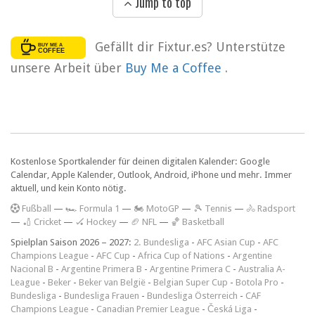
Jump to top
Gefällt dir Fixtur.es? Unterstütze
unsere Arbeit über
Buy Me a Coffee
.
Kostenlose Sportkalender für deinen digitalen Kalender: Google
Calendar, Apple Kalender, Outlook, Android, iPhone und mehr. Immer
aktuell, und kein Konto nötig.
F
ußball
—
🏎️ Formula 1
—
🏍 MotoGP
—
🎾 Tennis
—
🚴 Radsport
—
🏏 Cricket
—
🏑 Hockey
—
🏈 NFL
—
🏀 Basketball
Spielplan Saison 2026 – 2027:
2. Bundesliga
-
AFC Asian Cup
-
AFC
Champions League
-
AFC Cup
-
Africa Cup of Nations
-
Argentine
Nacional B
-
Argentine Primera B
-
Argentine Primera C
-
Australia A-
League
-
Beker
-
Beker van België
-
Belgian Super Cup
-
Botola Pro
-
Bundesliga
-
Bundesliga Frauen
-
Bundesliga Österreich
-
CAF
Champions League
-
Canadian Premier League
-
Česká Liga
-