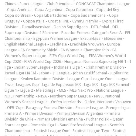
Chinese Super League
-
Club Friendlies
-
CONCACAF Champions League
-
Copa América
-
Copa Argentina
-
Copa Colombia
-
Copa del Rey
-
Copa do Brasil
-
Copa Libertadores
-
Copa Sudamericana
-
Copa
Uruguay
-
Coppa Italia
-
Croatia HNL
-
Cymru Premier
-
Cyprus First
Division
-
Damallsvenskan
-
Danish Superligaen
-
DFB-Pokal
-
DFL-
Supercup
-
Division 1 Féminine
-
Ecuador Primera Categoría Serie A
-
EFL
Championship
-
Egyptian Premier League
-
Ekstraklasa
-
Eliteserien
-
English National League
-
Eredivisie
-
Eredivisie Vrouwen
-
Europa
League
-
FA Community Shield
-
FA Women's Championship
-
FA
Women's Super League
-
FIFA Club World Cup
-
FIFA Women's World
Cup 2023
-
FIFA World Cup 2026
-
Hungarian Nemzeti Bajnokság NB 1
-
I
liga
-
Indian Super League
-
Indonesia Liga 1
-
Irish Premier Division
-
Israel Ligat Ha`Al
-
Japan - J1 League
-
Johan Cruijff Schaal
-
Jupiler Pro
League
-
Keuken Kampioen Divisie
-
League Cup
-
League One
-
League
Two
-
Leagues Cup
-
Liga de Expansión MX
-
Liga MX
-
Liga MX Femenil
-
Ligue 1
-
Ligue 2
-
Meistriliiga
-
MLS
-
MLS Next Pro
-
Nations League
-
NIFL Premiership
-
NISA
-
Northern Super League
-
NWSL National
Women's Soccer League
-
Oefen-interlands
-
Oefen-interlands Vrouwen
-
ÖFB-Cup
-
Paraguay Primera División
-
Premier League
-
Premjer-Liga
-
Primera A
-
Primera Division
-
Primera Division Argentina
-
Primera
División de Chile
-
Primera División Femenina
-
Puchar Polski
-
Qatar
Stars League
-
Romania Liga I
-
Saudi Professional League
-
Scottish
Championship
-
Scottish League One
-
Scottish League Two
-
Scottish