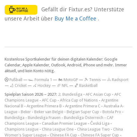
Gefällt dir Fixtur.es? Unterstütze
unsere Arbeit über
Buy Me a Coffee
.
Kostenlose Sportkalender für deinen digitalen Kalender: Google
Calendar, Apple Kalender, Outlook, Android, iPhone und mehr. Immer
aktuell, und kein Konto nötig.
F
ußball
—
🏎️ Formula 1
—
🏍 MotoGP
—
🎾 Tennis
—
🚴 Radsport
—
🏏 Cricket
—
🏑 Hockey
—
🏈 NFL
—
🏀 Basketball
Spielplan Saison 2026 – 2027:
2. Bundesliga
-
AFC Asian Cup
-
AFC
Champions League
-
AFC Cup
-
Africa Cup of Nations
-
Argentine
Nacional B
-
Argentine Primera B
-
Argentine Primera C
-
Australia A-
League
-
Beker
-
Beker van België
-
Belgian Super Cup
-
Botola Pro
-
Bundesliga
-
Bundesliga Frauen
-
Bundesliga Österreich
-
CAF
Champions League
-
Canadian Premier League
-
Česká Liga
-
Champions League
-
China League One
-
China League Two
-
China
Women's Super League
-
Chinese FA Cup
-
Chinese FA Super Cup
-