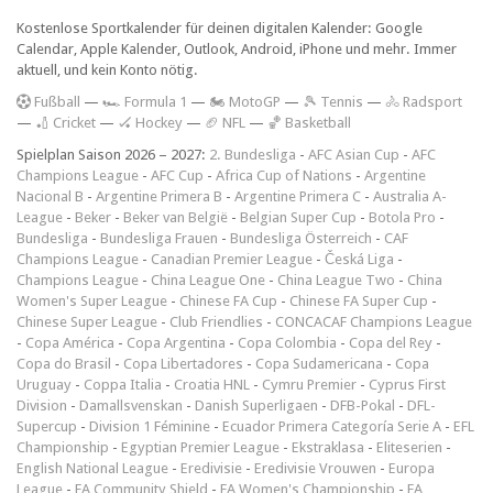
Kostenlose Sportkalender für deinen digitalen Kalender: Google
Calendar, Apple Kalender, Outlook, Android, iPhone und mehr. Immer
aktuell, und kein Konto nötig.
F
ußball
—
🏎️ Formula 1
—
🏍 MotoGP
—
🎾 Tennis
—
🚴 Radsport
—
🏏 Cricket
—
🏑 Hockey
—
🏈 NFL
—
🏀 Basketball
Spielplan Saison 2026 – 2027:
2. Bundesliga
-
AFC Asian Cup
-
AFC
Champions League
-
AFC Cup
-
Africa Cup of Nations
-
Argentine
Nacional B
-
Argentine Primera B
-
Argentine Primera C
-
Australia A-
League
-
Beker
-
Beker van België
-
Belgian Super Cup
-
Botola Pro
-
Bundesliga
-
Bundesliga Frauen
-
Bundesliga Österreich
-
CAF
Champions League
-
Canadian Premier League
-
Česká Liga
-
Champions League
-
China League One
-
China League Two
-
China
Women's Super League
-
Chinese FA Cup
-
Chinese FA Super Cup
-
Chinese Super League
-
Club Friendlies
-
CONCACAF Champions League
-
Copa América
-
Copa Argentina
-
Copa Colombia
-
Copa del Rey
-
Copa do Brasil
-
Copa Libertadores
-
Copa Sudamericana
-
Copa
Uruguay
-
Coppa Italia
-
Croatia HNL
-
Cymru Premier
-
Cyprus First
Division
-
Damallsvenskan
-
Danish Superligaen
-
DFB-Pokal
-
DFL-
Supercup
-
Division 1 Féminine
-
Ecuador Primera Categoría Serie A
-
EFL
Championship
-
Egyptian Premier League
-
Ekstraklasa
-
Eliteserien
-
English National League
-
Eredivisie
-
Eredivisie Vrouwen
-
Europa
League
-
FA Community Shield
-
FA Women's Championship
-
FA