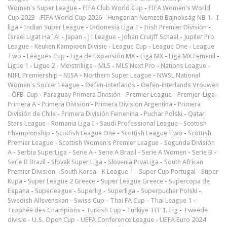
Women's Super League
-
FIFA Club World Cup
-
FIFA Women's World
Cup 2023
-
FIFA World Cup 2026
-
Hungarian Nemzeti Bajnokság NB 1
-
I
liga
-
Indian Super League
-
Indonesia Liga 1
-
Irish Premier Division
-
Israel Ligat Ha`Al
-
Japan - J1 League
-
Johan Cruijff Schaal
-
Jupiler Pro
League
-
Keuken Kampioen Divisie
-
League Cup
-
League One
-
League
Two
-
Leagues Cup
-
Liga de Expansión MX
-
Liga MX
-
Liga MX Femenil
-
Ligue 1
-
Ligue 2
-
Meistriliiga
-
MLS
-
MLS Next Pro
-
Nations League
-
NIFL Premiership
-
NISA
-
Northern Super League
-
NWSL National
Women's Soccer League
-
Oefen-interlands
-
Oefen-interlands Vrouwen
-
ÖFB-Cup
-
Paraguay Primera División
-
Premier League
-
Premjer-Liga
-
Primera A
-
Primera Division
-
Primera Division Argentina
-
Primera
División de Chile
-
Primera División Femenina
-
Puchar Polski
-
Qatar
Stars League
-
Romania Liga I
-
Saudi Professional League
-
Scottish
Championship
-
Scottish League One
-
Scottish League Two
-
Scottish
Premier League
-
Scottish Women's Premier League
-
Segunda División
A
-
Serbia SuperLiga
-
Serie A
-
Serie A Brazil
-
Serie A Women
-
Serie B
-
Serie B Brazil
-
Slovak Super Liga
-
Slovenia PrvaLiga
-
South African
Premier Division
-
South Korea - K League 1
-
Super Cup Portugal
-
Süper
Kupa
-
Super League 2 Greece
-
Super League Greece
-
Supercopa de
Espana
-
Superleague
-
Superlig
-
Superliga
-
Superpuchar Polski
-
Swedish Allsvenskan
-
Swiss Cup
-
Thai FA Cup
-
Thai League 1
-
Trophée des Champions
-
Turkish Cup
-
Türkiye TFF 1. Lig
-
Tweede
divisie
-
U.S. Open Cup
-
UEFA Conference League
-
UEFA Euro 2024