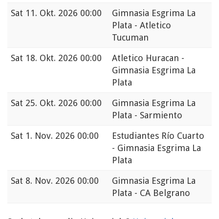
Sat
11. Okt. 2026 00:00
Gimnasia Esgrima La
Plata - Atletico
Tucuman
Sat
18. Okt. 2026 00:00
Atletico Huracan -
Gimnasia Esgrima La
Plata
Sat
25. Okt. 2026 00:00
Gimnasia Esgrima La
Plata - Sarmiento
Sat
1. Nov. 2026 00:00
Estudiantes Río Cuarto
- Gimnasia Esgrima La
Plata
Sat
8. Nov. 2026 00:00
Gimnasia Esgrima La
Plata - CA Belgrano