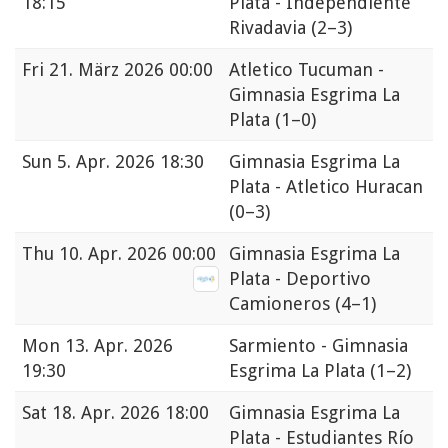
18:15
Plata - Independiente
Rivadavia
(2–3)
Fri
21. März 2026 00:00
Atletico Tucuman -
Gimnasia Esgrima La
Plata
(1–0)
Sun
5. Apr. 2026 18:30
Gimnasia Esgrima La
Plata - Atletico Huracan
(0–3)
Thu
10. Apr. 2026 00:00
Gimnasia Esgrima La
Plata - Deportivo
Camioneros
(4–1)
Mon
13. Apr. 2026
Sarmiento - Gimnasia
19:30
Esgrima La Plata
(1–2)
Sat
18. Apr. 2026 18:00
Gimnasia Esgrima La
Plata - Estudiantes Río