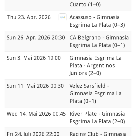
Cuarto
(1–0)
Thu
23. Apr. 2026
Acassuso - Gimnasia
Esgrima La Plata
(0–3)
Sun
26. Apr. 2026 20:30
CA Belgrano - Gimnasia
Esgrima La Plata
(0–1)
Sun
3. Mai 2026 19:00
Gimnasia Esgrima La
Plata - Argentinos
Juniors
(2–0)
Sun
11. Mai 2026 00:30
Velez Sarsfield -
Gimnasia Esgrima La
Plata
(0–1)
Wed
14. Mai 2026 00:45
River Plate - Gimnasia
Esgrima La Plata
(2–0)
Fri
24. Juli 2026 22:00
Racing Club - Gimnasia