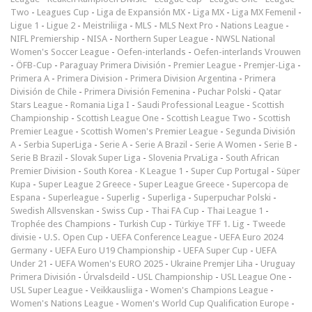
Two
-
Leagues Cup
-
Liga de Expansión MX
-
Liga MX
-
Liga MX Femenil
-
Ligue 1
-
Ligue 2
-
Meistriliiga
-
MLS
-
MLS Next Pro
-
Nations League
-
NIFL Premiership
-
NISA
-
Northern Super League
-
NWSL National
Women's Soccer League
-
Oefen-interlands
-
Oefen-interlands Vrouwen
-
ÖFB-Cup
-
Paraguay Primera División
-
Premier League
-
Premjer-Liga
-
Primera A
-
Primera Division
-
Primera Division Argentina
-
Primera
División de Chile
-
Primera División Femenina
-
Puchar Polski
-
Qatar
Stars League
-
Romania Liga I
-
Saudi Professional League
-
Scottish
Championship
-
Scottish League One
-
Scottish League Two
-
Scottish
Premier League
-
Scottish Women's Premier League
-
Segunda División
A
-
Serbia SuperLiga
-
Serie A
-
Serie A Brazil
-
Serie A Women
-
Serie B
-
Serie B Brazil
-
Slovak Super Liga
-
Slovenia PrvaLiga
-
South African
Premier Division
-
South Korea - K League 1
-
Super Cup Portugal
-
Süper
Kupa
-
Super League 2 Greece
-
Super League Greece
-
Supercopa de
Espana
-
Superleague
-
Superlig
-
Superliga
-
Superpuchar Polski
-
Swedish Allsvenskan
-
Swiss Cup
-
Thai FA Cup
-
Thai League 1
-
Trophée des Champions
-
Turkish Cup
-
Türkiye TFF 1. Lig
-
Tweede
divisie
-
U.S. Open Cup
-
UEFA Conference League
-
UEFA Euro 2024
Germany
-
UEFA Euro U19 Championship
-
UEFA Super Cup
-
UEFA
Under 21
-
UEFA Women's EURO 2025
-
Ukraine Premjer Liha
-
Uruguay
Primera División
-
Úrvalsdeild
-
USL Championship
-
USL League One
-
USL Super League
-
Veikkausliiga
-
Women's Champions League
-
Women's Nations League
-
Women's World Cup Qualification Europe
-