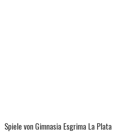
Spiele von Gimnasia Esgrima La Plata