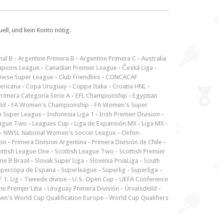
ll, und kein Konto nötig.
nal B
-
Argentine Primera B
-
Argentine Primera C
-
Australia
pions League
-
Canadian Premier League
-
Česká Liga
-
inese Super League
-
Club Friendlies
-
CONCACAF
ericana
-
Copa Uruguay
-
Coppa Italia
-
Croatia HNL
-
rimera Categoría Serie A
-
EFL Championship
-
Egyptian
ld
-
FA Women's Championship
-
FA Women's Super
n Super League
-
Indonesia Liga 1
-
Irish Premier Division
-
ague Two
-
Leagues Cup
-
Liga de Expansión MX
-
Liga MX
-
-
NWSL National Women's Soccer League
-
Oefen-
ion
-
Primera Division Argentina
-
Primera División de Chile
-
ottish League One
-
Scottish League Two
-
Scottish Premier
rie B Brazil
-
Slovak Super Liga
-
Slovenia PrvaLiga
-
South
upercopa de Espana
-
Superleague
-
Superlig
-
Superliga
-
 1. Lig
-
Tweede divisie
-
U.S. Open Cup
-
UEFA Conference
ne Premjer Liha
-
Uruguay Primera División
-
Úrvalsdeild
-
n's World Cup Qualification Europe
-
World Cup Qualifiers