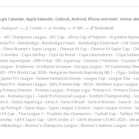
ogle Calendar, Apple Kalender, Outlook, Android, iPhone und mehr. Immer aktue
 Radsport
—
🏏 Cricket
—
🏑 Hockey
—
🏈 NFL
—
🏀 Basketball
p
-
AFC Champions League
-
AFC Cup
-
Africa Cup of Nations
-
Argentine Nacio
tola Pro
-
Bundesliga
-
Bundesliga Frauen
-
Bundesliga Österreich
-
CAF Cham
-
China Women's Super League
-
Chinese FA Cup
-
Chinese FA Super Cup
-
Ch
 Colombia
-
Copa del Rey
-
Copa do Brasil
-
Copa Libertadores
-
Copa Sudam
nish Superligaen
-
DFB-Pokal
-
DFL-Supercup
-
Division 1 Féminine
-
Ecuador P
 League
-
Eredivisie
-
Eredivisie Vrouwen
-
Europa League
-
FA Community Shie
023
-
FIFA World Cup 2026
-
Hungarian Nemzeti Bajnokság NB 1
-
I liga
-
India
-
Jupiler Pro League
-
Keuken Kampioen Divisie
-
League Cup
-
League One
-
Le
Next Pro
-
Nations League
-
NIFL Premiership
-
NISA
-
Northern Super League
 Primera División
-
Premier League
-
Premjer-Liga
-
Primera A
-
Primera Divis
gue
-
Romania Liga I
-
Saudi Professional League
-
Scottish Championship
-
Sc
ión A
-
Serbia SuperLiga
-
Serie A
-
Serie A Brazil
-
Serie A Women
-
Serie B
-
Se
Cup Portugal
-
Süper Kupa
-
Super League 2 Greece
-
Super League Greece
-
S
i FA Cup
-
Thai League 1
-
Trophée des Champions
-
Turkish Cup
-
Türkiye TFF
onship
-
UEFA Super Cup
-
UEFA Under 21
-
UEFA Women's EURO 2025
-
Ukrai
eikkausliiga
-
Women's Champions League
-
Women's Nations League
-
Wome