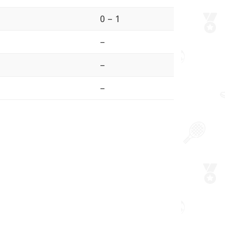
0 – 1
–
–
–