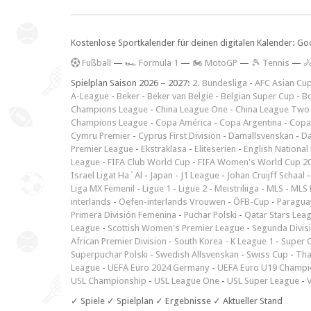
Kostenlose Sportkalender für deinen digitalen Kalender: Go
F
ußball
—
🏎️ Formula 1
—
🏍 MotoGP
—
🎾 Tennis
—

Spielplan Saison 2026 – 2027:
2. Bundesliga
-
AFC Asian Cu
A-League
-
Beker
-
Beker van België
-
Belgian Super Cup
-
Bo
Champions League
-
China League One
-
China League Two
Champions League
-
Copa América
-
Copa Argentina
-
Copa
Cymru Premier
-
Cyprus First Division
-
Damallsvenskan
-
Da
Premier League
-
Ekstraklasa
-
Eliteserien
-
English National
League
-
FIFA Club World Cup
-
FIFA Women's World Cup 2
Israel Ligat Ha`Al
-
Japan - J1 League
-
Johan Cruijff Schaal
Liga MX Femenil
-
Ligue 1
-
Ligue 2
-
Meistriliiga
-
MLS
-
MLS 
interlands
-
Oefen-interlands Vrouwen
-
ÖFB-Cup
-
Paraguay
Primera División Femenina
-
Puchar Polski
-
Qatar Stars Lea
League
-
Scottish Women's Premier League
-
Segunda Divis
African Premier Division
-
South Korea - K League 1
-
Super 
Superpuchar Polski
-
Swedish Allsvenskan
-
Swiss Cup
-
Tha
League
-
UEFA Euro 2024 Germany
-
UEFA Euro U19 Champi
USL Championship
-
USL League One
-
USL Super League
-
V
✓ Spiele ✓ Spielplan ✓ Ergebnisse ✓ Aktueller Stand