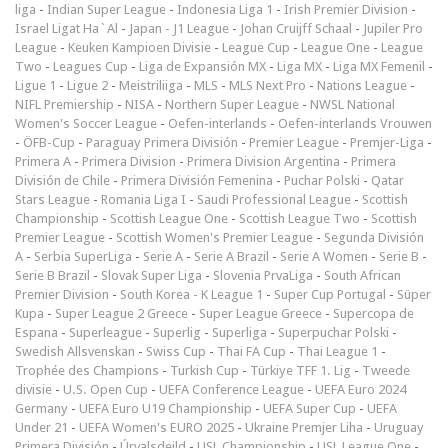
liga
-
Indian Super League
-
Indonesia Liga 1
-
Irish Premier Division
-
Israel Ligat Ha`Al
-
Japan - J1 League
-
Johan Cruijff Schaal
-
Jupiler Pro
League
-
Keuken Kampioen Divisie
-
League Cup
-
League One
-
League
Two
-
Leagues Cup
-
Liga de Expansión MX
-
Liga MX
-
Liga MX Femenil
-
Ligue 1
-
Ligue 2
-
Meistriliiga
-
MLS
-
MLS Next Pro
-
Nations League
-
NIFL Premiership
-
NISA
-
Northern Super League
-
NWSL National
Women's Soccer League
-
Oefen-interlands
-
Oefen-interlands Vrouwen
-
ÖFB-Cup
-
Paraguay Primera División
-
Premier League
-
Premjer-Liga
-
Primera A
-
Primera Division
-
Primera Division Argentina
-
Primera
División de Chile
-
Primera División Femenina
-
Puchar Polski
-
Qatar
Stars League
-
Romania Liga I
-
Saudi Professional League
-
Scottish
Championship
-
Scottish League One
-
Scottish League Two
-
Scottish
Premier League
-
Scottish Women's Premier League
-
Segunda División
A
-
Serbia SuperLiga
-
Serie A
-
Serie A Brazil
-
Serie A Women
-
Serie B
-
Serie B Brazil
-
Slovak Super Liga
-
Slovenia PrvaLiga
-
South African
Premier Division
-
South Korea - K League 1
-
Super Cup Portugal
-
Süper
Kupa
-
Super League 2 Greece
-
Super League Greece
-
Supercopa de
Espana
-
Superleague
-
Superlig
-
Superliga
-
Superpuchar Polski
-
Swedish Allsvenskan
-
Swiss Cup
-
Thai FA Cup
-
Thai League 1
-
Trophée des Champions
-
Turkish Cup
-
Türkiye TFF 1. Lig
-
Tweede
divisie
-
U.S. Open Cup
-
UEFA Conference League
-
UEFA Euro 2024
Germany
-
UEFA Euro U19 Championship
-
UEFA Super Cup
-
UEFA
Under 21
-
UEFA Women's EURO 2025
-
Ukraine Premjer Liha
-
Uruguay
Primera División
-
Úrvalsdeild
-
USL Championship
-
USL League One
-