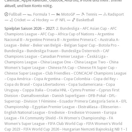
Calendar, Apple Kalender, Outlook, Android, iPhone und mehr. Immer
aktuell, und kein Konto nötig.
F
ußball
—
🏎️ Formula 1
—
🏍 MotoGP
—
🎾 Tennis
—
🚴 Radsport
—
🏏 Cricket
—
🏑 Hockey
—
🏈 NFL
—
🏀 Basketball
Spielplan Saison 2026 – 2027:
2. Bundesliga
-
AFC Asian Cup
-
AFC
Champions League
-
AFC Cup
-
Africa Cup of Nations
-
Argentine
Nacional B
-
Argentine Primera B
-
Argentine Primera C
-
Australia A-
League
-
Beker
-
Beker van België
-
Belgian Super Cup
-
Botola Pro
-
Bundesliga
-
Bundesliga Frauen
-
Bundesliga Österreich
-
CAF
Champions League
-
Canadian Premier League
-
Česká Liga
-
Champions League
-
China League One
-
China League Two
-
China
Women's Super League
-
Chinese FA Cup
-
Chinese FA Super Cup
-
Chinese Super League
-
Club Friendlies
-
CONCACAF Champions League
-
Copa América
-
Copa Argentina
-
Copa Colombia
-
Copa del Rey
-
Copa do Brasil
-
Copa Libertadores
-
Copa Sudamericana
-
Copa
Uruguay
-
Coppa Italia
-
Croatia HNL
-
Cymru Premier
-
Cyprus First
Division
-
Damallsvenskan
-
Danish Superligaen
-
DFB-Pokal
-
DFL-
Supercup
-
Division 1 Féminine
-
Ecuador Primera Categoría Serie A
-
EFL
Championship
-
Egyptian Premier League
-
Ekstraklasa
-
Eliteserien
-
English National League
-
Eredivisie
-
Eredivisie Vrouwen
-
Europa
League
-
FA Community Shield
-
FA Women's Championship
-
FA
Women's Super League
-
FIFA Club World Cup
-
FIFA Women's World
Cup 2023
-
FIFA World Cup 2026
-
Hungarian Nemzeti Bajnokság NB 1
-
I