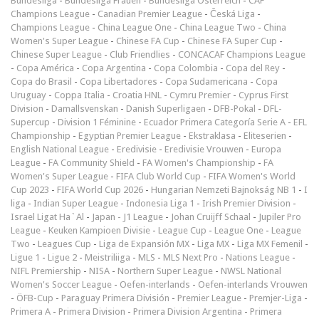
Bundesliga
-
Bundesliga Frauen
-
Bundesliga Österreich
-
CAF
Champions League
-
Canadian Premier League
-
Česká Liga
-
Champions League
-
China League One
-
China League Two
-
China
Women's Super League
-
Chinese FA Cup
-
Chinese FA Super Cup
-
Chinese Super League
-
Club Friendlies
-
CONCACAF Champions League
-
Copa América
-
Copa Argentina
-
Copa Colombia
-
Copa del Rey
-
Copa do Brasil
-
Copa Libertadores
-
Copa Sudamericana
-
Copa
Uruguay
-
Coppa Italia
-
Croatia HNL
-
Cymru Premier
-
Cyprus First
Division
-
Damallsvenskan
-
Danish Superligaen
-
DFB-Pokal
-
DFL-
Supercup
-
Division 1 Féminine
-
Ecuador Primera Categoría Serie A
-
EFL
Championship
-
Egyptian Premier League
-
Ekstraklasa
-
Eliteserien
-
English National League
-
Eredivisie
-
Eredivisie Vrouwen
-
Europa
League
-
FA Community Shield
-
FA Women's Championship
-
FA
Women's Super League
-
FIFA Club World Cup
-
FIFA Women's World
Cup 2023
-
FIFA World Cup 2026
-
Hungarian Nemzeti Bajnokság NB 1
-
I
liga
-
Indian Super League
-
Indonesia Liga 1
-
Irish Premier Division
-
Israel Ligat Ha`Al
-
Japan - J1 League
-
Johan Cruijff Schaal
-
Jupiler Pro
League
-
Keuken Kampioen Divisie
-
League Cup
-
League One
-
League
Two
-
Leagues Cup
-
Liga de Expansión MX
-
Liga MX
-
Liga MX Femenil
-
Ligue 1
-
Ligue 2
-
Meistriliiga
-
MLS
-
MLS Next Pro
-
Nations League
-
NIFL Premiership
-
NISA
-
Northern Super League
-
NWSL National
Women's Soccer League
-
Oefen-interlands
-
Oefen-interlands Vrouwen
-
ÖFB-Cup
-
Paraguay Primera División
-
Premier League
-
Premjer-Liga
-
Primera A
-
Primera Division
-
Primera Division Argentina
-
Primera