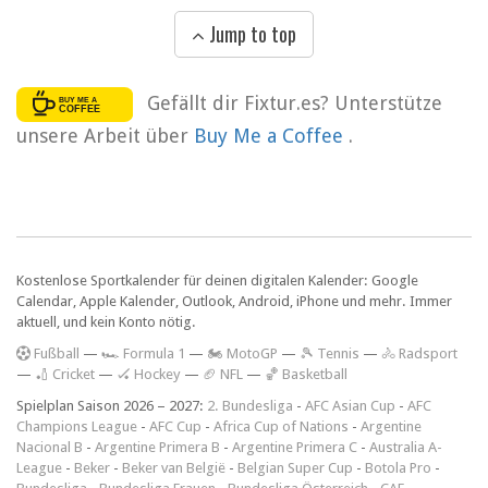
Jump to top
Gefällt dir Fixtur.es? Unterstütze
unsere Arbeit über
Buy Me a Coffee
.
Kostenlose Sportkalender für deinen digitalen Kalender: Google
Calendar, Apple Kalender, Outlook, Android, iPhone und mehr. Immer
aktuell, und kein Konto nötig.
F
ußball
—
🏎️ Formula 1
—
🏍 MotoGP
—
🎾 Tennis
—
🚴 Radsport
—
🏏 Cricket
—
🏑 Hockey
—
🏈 NFL
—
🏀 Basketball
Spielplan Saison 2026 – 2027:
2. Bundesliga
-
AFC Asian Cup
-
AFC
Champions League
-
AFC Cup
-
Africa Cup of Nations
-
Argentine
Nacional B
-
Argentine Primera B
-
Argentine Primera C
-
Australia A-
League
-
Beker
-
Beker van België
-
Belgian Super Cup
-
Botola Pro
-