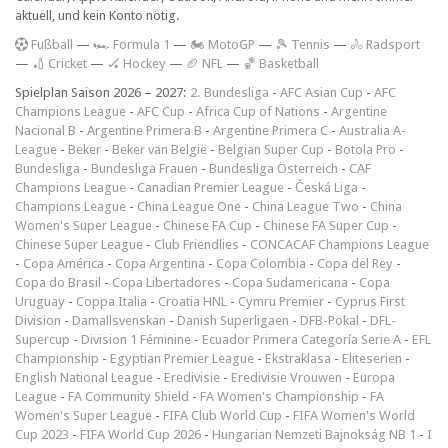
aktuell, und kein Konto nötig.
F
ußball
—
🏎️ Formula 1
—
🏍 MotoGP
—
🎾 Tennis
—
🚴 Radsport
—
🏏 Cricket
—
🏑 Hockey
—
🏈 NFL
—
🏀 Basketball
Spielplan Saison 2026 – 2027:
2. Bundesliga
-
AFC Asian Cup
-
AFC
Champions League
-
AFC Cup
-
Africa Cup of Nations
-
Argentine
Nacional B
-
Argentine Primera B
-
Argentine Primera C
-
Australia A-
League
-
Beker
-
Beker van België
-
Belgian Super Cup
-
Botola Pro
-
Bundesliga
-
Bundesliga Frauen
-
Bundesliga Österreich
-
CAF
Champions League
-
Canadian Premier League
-
Česká Liga
-
Champions League
-
China League One
-
China League Two
-
China
Women's Super League
-
Chinese FA Cup
-
Chinese FA Super Cup
-
Chinese Super League
-
Club Friendlies
-
CONCACAF Champions League
-
Copa América
-
Copa Argentina
-
Copa Colombia
-
Copa del Rey
-
Copa do Brasil
-
Copa Libertadores
-
Copa Sudamericana
-
Copa
Uruguay
-
Coppa Italia
-
Croatia HNL
-
Cymru Premier
-
Cyprus First
Division
-
Damallsvenskan
-
Danish Superligaen
-
DFB-Pokal
-
DFL-
Supercup
-
Division 1 Féminine
-
Ecuador Primera Categoría Serie A
-
EFL
Championship
-
Egyptian Premier League
-
Ekstraklasa
-
Eliteserien
-
English National League
-
Eredivisie
-
Eredivisie Vrouwen
-
Europa
League
-
FA Community Shield
-
FA Women's Championship
-
FA
Women's Super League
-
FIFA Club World Cup
-
FIFA Women's World
Cup 2023
-
FIFA World Cup 2026
-
Hungarian Nemzeti Bajnokság NB 1
-
I