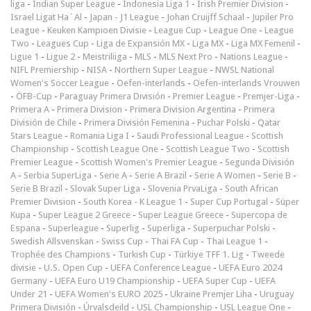
liga
-
Indian Super League
-
Indonesia Liga 1
-
Irish Premier Division
-
Israel Ligat Ha`Al
-
Japan - J1 League
-
Johan Cruijff Schaal
-
Jupiler Pro
League
-
Keuken Kampioen Divisie
-
League Cup
-
League One
-
League
Two
-
Leagues Cup
-
Liga de Expansión MX
-
Liga MX
-
Liga MX Femenil
-
Ligue 1
-
Ligue 2
-
Meistriliiga
-
MLS
-
MLS Next Pro
-
Nations League
-
NIFL Premiership
-
NISA
-
Northern Super League
-
NWSL National
Women's Soccer League
-
Oefen-interlands
-
Oefen-interlands Vrouwen
-
ÖFB-Cup
-
Paraguay Primera División
-
Premier League
-
Premjer-Liga
-
Primera A
-
Primera Division
-
Primera Division Argentina
-
Primera
División de Chile
-
Primera División Femenina
-
Puchar Polski
-
Qatar
Stars League
-
Romania Liga I
-
Saudi Professional League
-
Scottish
Championship
-
Scottish League One
-
Scottish League Two
-
Scottish
Premier League
-
Scottish Women's Premier League
-
Segunda División
A
-
Serbia SuperLiga
-
Serie A
-
Serie A Brazil
-
Serie A Women
-
Serie B
-
Serie B Brazil
-
Slovak Super Liga
-
Slovenia PrvaLiga
-
South African
Premier Division
-
South Korea - K League 1
-
Super Cup Portugal
-
Süper
Kupa
-
Super League 2 Greece
-
Super League Greece
-
Supercopa de
Espana
-
Superleague
-
Superlig
-
Superliga
-
Superpuchar Polski
-
Swedish Allsvenskan
-
Swiss Cup
-
Thai FA Cup
-
Thai League 1
-
Trophée des Champions
-
Turkish Cup
-
Türkiye TFF 1. Lig
-
Tweede
divisie
-
U.S. Open Cup
-
UEFA Conference League
-
UEFA Euro 2024
Germany
-
UEFA Euro U19 Championship
-
UEFA Super Cup
-
UEFA
Under 21
-
UEFA Women's EURO 2025
-
Ukraine Premjer Liha
-
Uruguay
Primera División
-
Úrvalsdeild
-
USL Championship
-
USL League One
-