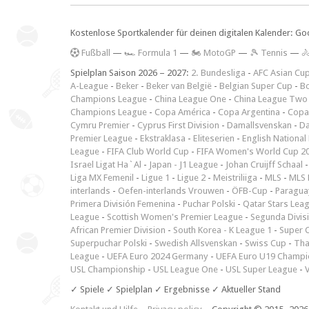
Kostenlose Sportkalender für deinen digitalen Kalender: Go
F
ußball
—
🏎️ Formula 1
—
🏍 MotoGP
—
🎾 Tennis
—

Spielplan Saison 2026 – 2027:
2. Bundesliga
-
AFC Asian Cu
A-League
-
Beker
-
Beker van België
-
Belgian Super Cup
-
Bo
Champions League
-
China League One
-
China League Two
Champions League
-
Copa América
-
Copa Argentina
-
Copa
Cymru Premier
-
Cyprus First Division
-
Damallsvenskan
-
Da
Premier League
-
Ekstraklasa
-
Eliteserien
-
English National
League
-
FIFA Club World Cup
-
FIFA Women's World Cup 2
Israel Ligat Ha`Al
-
Japan - J1 League
-
Johan Cruijff Schaal
Liga MX Femenil
-
Ligue 1
-
Ligue 2
-
Meistriliiga
-
MLS
-
MLS 
interlands
-
Oefen-interlands Vrouwen
-
ÖFB-Cup
-
Paraguay
Primera División Femenina
-
Puchar Polski
-
Qatar Stars Lea
League
-
Scottish Women's Premier League
-
Segunda Divis
African Premier Division
-
South Korea - K League 1
-
Super 
Superpuchar Polski
-
Swedish Allsvenskan
-
Swiss Cup
-
Tha
League
-
UEFA Euro 2024 Germany
-
UEFA Euro U19 Champi
USL Championship
-
USL League One
-
USL Super League
-
V
✓ Spiele ✓ Spielplan ✓ Ergebnisse ✓ Aktueller Stand