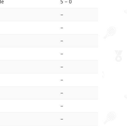
de
5 – 0
–
–
–
–
–
–
–
–
–