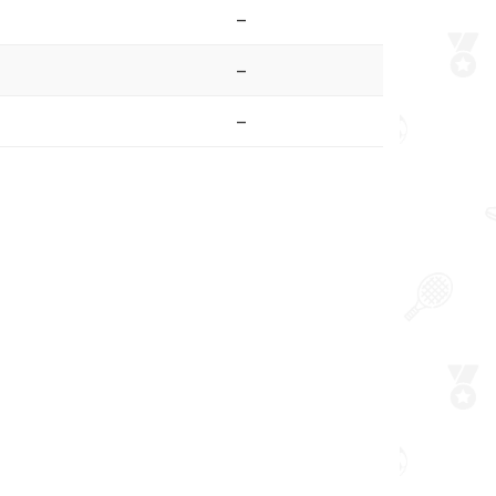
–
–
–