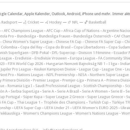
ogle Calendar, Apple Kalender, Outlook, Android, iPhone und mehr. Immer aktue
 Radsport
—
🏏 Cricket
—
🏑 Hockey
—
🏈 NFL
—
🏀 Basketball
p
-
AFC Champions League
-
AFC Cup
-
Africa Cup of Nations
-
Argentine Nacio
tola Pro
-
Bundesliga
-
Bundesliga Frauen
-
Bundesliga Österreich
-
CAF Cham
-
China Women's Super League
-
Chinese FA Cup
-
Chinese FA Super Cup
-
Ch
 Colombia
-
Copa del Rey
-
Copa do Brasil
-
Copa Libertadores
-
Copa Sudam
nish Superligaen
-
DFB-Pokal
-
DFL-Supercup
-
Division 1 Féminine
-
Ecuador P
 League
-
Eredivisie
-
Eredivisie Vrouwen
-
Europa League
-
FA Community Shie
023
-
FIFA World Cup 2026
-
Hungarian Nemzeti Bajnokság NB 1
-
I liga
-
India
-
Jupiler Pro League
-
Keuken Kampioen Divisie
-
League Cup
-
League One
-
Le
Next Pro
-
Nations League
-
NIFL Premiership
-
NISA
-
Northern Super League
 Primera División
-
Premier League
-
Premjer-Liga
-
Primera A
-
Primera Divis
gue
-
Romania Liga I
-
Saudi Professional League
-
Scottish Championship
-
Sc
ión A
-
Serbia SuperLiga
-
Serie A
-
Serie A Brazil
-
Serie A Women
-
Serie B
-
Se
Cup Portugal
-
Süper Kupa
-
Super League 2 Greece
-
Super League Greece
-
S
i FA Cup
-
Thai League 1
-
Trophée des Champions
-
Turkish Cup
-
Türkiye TFF
onship
-
UEFA Super Cup
-
UEFA Under 21
-
UEFA Women's EURO 2025
-
Ukrai
eikkausliiga
-
Women's Champions League
-
Women's Nations League
-
Wome