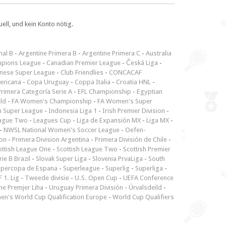
ll, und kein Konto nötig.
nal B
-
Argentine Primera B
-
Argentine Primera C
-
Australia
pions League
-
Canadian Premier League
-
Česká Liga
-
inese Super League
-
Club Friendlies
-
CONCACAF
ericana
-
Copa Uruguay
-
Coppa Italia
-
Croatia HNL
-
rimera Categoría Serie A
-
EFL Championship
-
Egyptian
ld
-
FA Women's Championship
-
FA Women's Super
n Super League
-
Indonesia Liga 1
-
Irish Premier Division
-
ague Two
-
Leagues Cup
-
Liga de Expansión MX
-
Liga MX
-
-
NWSL National Women's Soccer League
-
Oefen-
ion
-
Primera Division Argentina
-
Primera División de Chile
-
ottish League One
-
Scottish League Two
-
Scottish Premier
rie B Brazil
-
Slovak Super Liga
-
Slovenia PrvaLiga
-
South
upercopa de Espana
-
Superleague
-
Superlig
-
Superliga
-
 1. Lig
-
Tweede divisie
-
U.S. Open Cup
-
UEFA Conference
ne Premjer Liha
-
Uruguay Primera División
-
Úrvalsdeild
-
n's World Cup Qualification Europe
-
World Cup Qualifiers