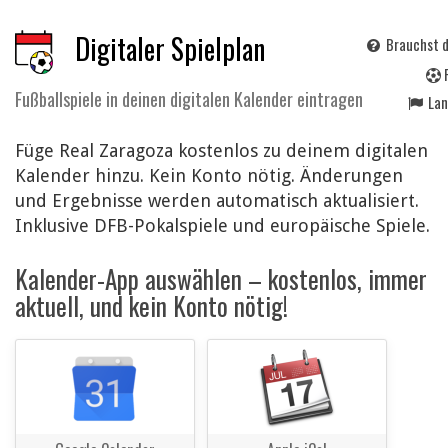
Digitaler Spielplan
Brauchst d
Fußballspiele in deinen digitalen Kalender eintragen
La
Füge Real Zaragoza kostenlos zu deinem digitalen
Kalender hinzu. Kein Konto nötig. Änderungen
und Ergebnisse werden automatisch aktualisiert.
Inklusive DFB-Pokalspiele und europäische Spiele.
Kalender-App auswählen – kostenlos, immer
aktuell, und kein Konto nötig!