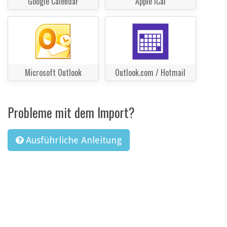
Google Calendar
Apple iCal
Microsoft Outlook
Outlook.com / Hotmail
Probleme mit dem Import?
Ausführliche Anleitung