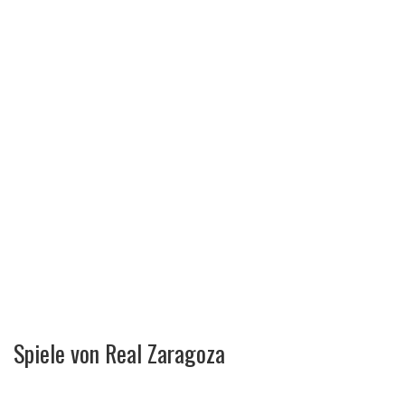
Spiele von Real Zaragoza