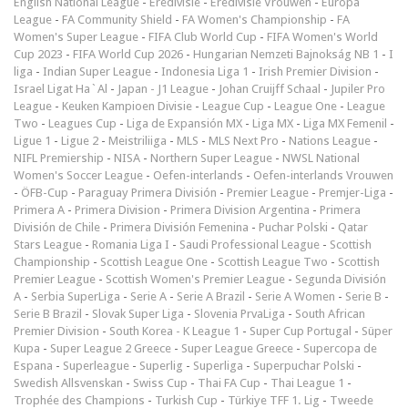
English National League
-
Eredivisie
-
Eredivisie Vrouwen
-
Europa
League
-
FA Community Shield
-
FA Women's Championship
-
FA
Women's Super League
-
FIFA Club World Cup
-
FIFA Women's World
Cup 2023
-
FIFA World Cup 2026
-
Hungarian Nemzeti Bajnokság NB 1
-
I
liga
-
Indian Super League
-
Indonesia Liga 1
-
Irish Premier Division
-
Israel Ligat Ha`Al
-
Japan - J1 League
-
Johan Cruijff Schaal
-
Jupiler Pro
League
-
Keuken Kampioen Divisie
-
League Cup
-
League One
-
League
Two
-
Leagues Cup
-
Liga de Expansión MX
-
Liga MX
-
Liga MX Femenil
-
Ligue 1
-
Ligue 2
-
Meistriliiga
-
MLS
-
MLS Next Pro
-
Nations League
-
NIFL Premiership
-
NISA
-
Northern Super League
-
NWSL National
Women's Soccer League
-
Oefen-interlands
-
Oefen-interlands Vrouwen
-
ÖFB-Cup
-
Paraguay Primera División
-
Premier League
-
Premjer-Liga
-
Primera A
-
Primera Division
-
Primera Division Argentina
-
Primera
División de Chile
-
Primera División Femenina
-
Puchar Polski
-
Qatar
Stars League
-
Romania Liga I
-
Saudi Professional League
-
Scottish
Championship
-
Scottish League One
-
Scottish League Two
-
Scottish
Premier League
-
Scottish Women's Premier League
-
Segunda División
A
-
Serbia SuperLiga
-
Serie A
-
Serie A Brazil
-
Serie A Women
-
Serie B
-
Serie B Brazil
-
Slovak Super Liga
-
Slovenia PrvaLiga
-
South African
Premier Division
-
South Korea - K League 1
-
Super Cup Portugal
-
Süper
Kupa
-
Super League 2 Greece
-
Super League Greece
-
Supercopa de
Espana
-
Superleague
-
Superlig
-
Superliga
-
Superpuchar Polski
-
Swedish Allsvenskan
-
Swiss Cup
-
Thai FA Cup
-
Thai League 1
-
Trophée des Champions
-
Turkish Cup
-
Türkiye TFF 1. Lig
-
Tweede