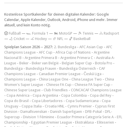
Kostenlose Sportkalender für deinen digitalen Kalender: Google
Calendar, Apple Kalender, Outlook, Android, iPhone und mehr. Immer
aktuell, und kein Konto nötig.
F
ußball
—
🏎️ Formula 1
—
🏍 MotoGP
—
🎾 Tennis
—
🚴 Radsport
—
🏏 Cricket
—
🏑 Hockey
—
🏈 NFL
—
🏀 Basketball
Spielplan Saison 2026 – 2027:
2. Bundesliga
-
AFC Asian Cup
-
AFC
Champions League
-
AFC Cup
-
Africa Cup of Nations
-
Argentine
Nacional B
-
Argentine Primera B
-
Argentine Primera C
-
Australia A-
League
-
Beker
-
Beker van België
-
Belgian Super Cup
-
Botola Pro
-
Bundesliga
-
Bundesliga Frauen
-
Bundesliga Österreich
-
CAF
Champions League
-
Canadian Premier League
-
Česká Liga
-
Champions League
-
China League One
-
China League Two
-
China
Women's Super League
-
Chinese FA Cup
-
Chinese FA Super Cup
-
Chinese Super League
-
Club Friendlies
-
CONCACAF Champions League
-
Copa América
-
Copa Argentina
-
Copa Colombia
-
Copa del Rey
-
Copa do Brasil
-
Copa Libertadores
-
Copa Sudamericana
-
Copa
Uruguay
-
Coppa Italia
-
Croatia HNL
-
Cymru Premier
-
Cyprus First
Division
-
Damallsvenskan
-
Danish Superligaen
-
DFB-Pokal
-
DFL-
Supercup
-
Division 1 Féminine
-
Ecuador Primera Categoría Serie A
-
EFL
Championship
-
Egyptian Premier League
-
Ekstraklasa
-
Eliteserien
-