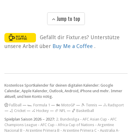
Jump to top
Gefällt dir Fixtur.es? Unterstütze
unsere Arbeit über
Buy Me a Coffee
.
Kostenlose Sportkalender für deinen digitalen Kalender: Google
Calendar, Apple Kalender, Outlook, Android, iPhone und mehr. Immer
aktuell, und kein Konto nötig.
F
ußball
—
🏎️ Formula 1
—
🏍 MotoGP
—
🎾 Tennis
—
🚴 Radsport
—
🏏 Cricket
—
🏑 Hockey
—
🏈 NFL
—
🏀 Basketball
Spielplan Saison 2026 – 2027:
2. Bundesliga
-
AFC Asian Cup
-
AFC
Champions League
-
AFC Cup
-
Africa Cup of Nations
-
Argentine
Nacional B
-
Argentine Primera B
-
Argentine Primera C
-
Australia A-