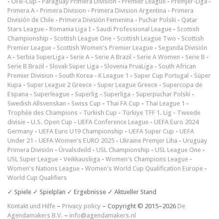
-
ÖFB-Cup
-
Paraguay Primera División
-
Premier League
-
Premjer-Liga
-
Primera A
-
Primera Division
-
Primera Division Argentina
-
Primera
División de Chile
-
Primera División Femenina
-
Puchar Polski
-
Qatar
Stars League
-
Romania Liga I
-
Saudi Professional League
-
Scottish
Championship
-
Scottish League One
-
Scottish League Two
-
Scottish
Premier League
-
Scottish Women's Premier League
-
Segunda División
A
-
Serbia SuperLiga
-
Serie A
-
Serie A Brazil
-
Serie A Women
-
Serie B
-
Serie B Brazil
-
Slovak Super Liga
-
Slovenia PrvaLiga
-
South African
Premier Division
-
South Korea - K League 1
-
Super Cup Portugal
-
Süper
Kupa
-
Super League 2 Greece
-
Super League Greece
-
Supercopa de
Espana
-
Superleague
-
Superlig
-
Superliga
-
Superpuchar Polski
-
Swedish Allsvenskan
-
Swiss Cup
-
Thai FA Cup
-
Thai League 1
-
Trophée des Champions
-
Turkish Cup
-
Türkiye TFF 1. Lig
-
Tweede
divisie
-
U.S. Open Cup
-
UEFA Conference League
-
UEFA Euro 2024
Germany
-
UEFA Euro U19 Championship
-
UEFA Super Cup
-
UEFA
Under 21
-
UEFA Women's EURO 2025
-
Ukraine Premjer Liha
-
Uruguay
Primera División
-
Úrvalsdeild
-
USL Championship
-
USL League One
-
USL Super League
-
Veikkausliiga
-
Women's Champions League
-
Women's Nations League
-
Women's World Cup Qualification Europe
-
World Cup Qualifiers
✓ Spiele ✓ Spielplan ✓ Ergebnisse ✓ Aktueller Stand
Kontakt und Hilfe
–
Privacy policy
– Copyright © 2015–2026
De
Agendamakers B.V.
–
info@agendamakers.nl