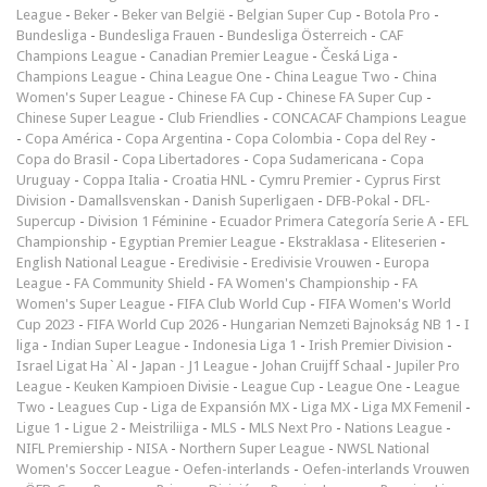
League
-
Beker
-
Beker van België
-
Belgian Super Cup
-
Botola Pro
-
Bundesliga
-
Bundesliga Frauen
-
Bundesliga Österreich
-
CAF
Champions League
-
Canadian Premier League
-
Česká Liga
-
Champions League
-
China League One
-
China League Two
-
China
Women's Super League
-
Chinese FA Cup
-
Chinese FA Super Cup
-
Chinese Super League
-
Club Friendlies
-
CONCACAF Champions League
-
Copa América
-
Copa Argentina
-
Copa Colombia
-
Copa del Rey
-
Copa do Brasil
-
Copa Libertadores
-
Copa Sudamericana
-
Copa
Uruguay
-
Coppa Italia
-
Croatia HNL
-
Cymru Premier
-
Cyprus First
Division
-
Damallsvenskan
-
Danish Superligaen
-
DFB-Pokal
-
DFL-
Supercup
-
Division 1 Féminine
-
Ecuador Primera Categoría Serie A
-
EFL
Championship
-
Egyptian Premier League
-
Ekstraklasa
-
Eliteserien
-
English National League
-
Eredivisie
-
Eredivisie Vrouwen
-
Europa
League
-
FA Community Shield
-
FA Women's Championship
-
FA
Women's Super League
-
FIFA Club World Cup
-
FIFA Women's World
Cup 2023
-
FIFA World Cup 2026
-
Hungarian Nemzeti Bajnokság NB 1
-
I
liga
-
Indian Super League
-
Indonesia Liga 1
-
Irish Premier Division
-
Israel Ligat Ha`Al
-
Japan - J1 League
-
Johan Cruijff Schaal
-
Jupiler Pro
League
-
Keuken Kampioen Divisie
-
League Cup
-
League One
-
League
Two
-
Leagues Cup
-
Liga de Expansión MX
-
Liga MX
-
Liga MX Femenil
-
Ligue 1
-
Ligue 2
-
Meistriliiga
-
MLS
-
MLS Next Pro
-
Nations League
-
NIFL Premiership
-
NISA
-
Northern Super League
-
NWSL National
Women's Soccer League
-
Oefen-interlands
-
Oefen-interlands Vrouwen