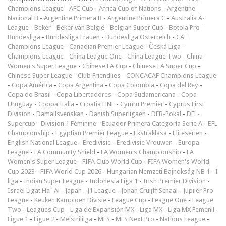
Champions League
-
AFC Cup
-
Africa Cup of Nations
-
Argentine
Nacional B
-
Argentine Primera B
-
Argentine Primera C
-
Australia A-
League
-
Beker
-
Beker van België
-
Belgian Super Cup
-
Botola Pro
-
Bundesliga
-
Bundesliga Frauen
-
Bundesliga Österreich
-
CAF
Champions League
-
Canadian Premier League
-
Česká Liga
-
Champions League
-
China League One
-
China League Two
-
China
Women's Super League
-
Chinese FA Cup
-
Chinese FA Super Cup
-
Chinese Super League
-
Club Friendlies
-
CONCACAF Champions League
-
Copa América
-
Copa Argentina
-
Copa Colombia
-
Copa del Rey
-
Copa do Brasil
-
Copa Libertadores
-
Copa Sudamericana
-
Copa
Uruguay
-
Coppa Italia
-
Croatia HNL
-
Cymru Premier
-
Cyprus First
Division
-
Damallsvenskan
-
Danish Superligaen
-
DFB-Pokal
-
DFL-
Supercup
-
Division 1 Féminine
-
Ecuador Primera Categoría Serie A
-
EFL
Championship
-
Egyptian Premier League
-
Ekstraklasa
-
Eliteserien
-
English National League
-
Eredivisie
-
Eredivisie Vrouwen
-
Europa
League
-
FA Community Shield
-
FA Women's Championship
-
FA
Women's Super League
-
FIFA Club World Cup
-
FIFA Women's World
Cup 2023
-
FIFA World Cup 2026
-
Hungarian Nemzeti Bajnokság NB 1
-
I
liga
-
Indian Super League
-
Indonesia Liga 1
-
Irish Premier Division
-
Israel Ligat Ha`Al
-
Japan - J1 League
-
Johan Cruijff Schaal
-
Jupiler Pro
League
-
Keuken Kampioen Divisie
-
League Cup
-
League One
-
League
Two
-
Leagues Cup
-
Liga de Expansión MX
-
Liga MX
-
Liga MX Femenil
-
Ligue 1
-
Ligue 2
-
Meistriliiga
-
MLS
-
MLS Next Pro
-
Nations League
-