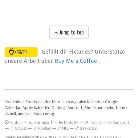
Jump to top
Gefällt dir Fixtur.es? Unterstütze
unsere Arbeit über
Buy Me a Coffee
.
Kostenlose Sportkalender für deinen digitalen Kalender: Google
Calendar, Apple Kalender, Outlook, Android, iPhone und mehr. Immer
aktuell, und kein Konto nötig.
F
ußball
—
🏎️ Formula 1
—
🏍 MotoGP
—
🎾 Tennis
—
🚴 Radsport
—
🏏 Cricket
—
🏑 Hockey
—
🏈 NFL
—
🏀 Basketball
Spielplan Saison 2026 – 2027:
2. Bundesliga
-
AFC Asian Cup
-
AFC