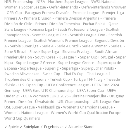
NIFL Premiership
-
NISA
-
Northern Super League
-
NWSL National
Women's Soccer League
-
Oefen-interlands
-
Oefen-interlands Vrouwen
-
ÖFB-Cup
-
Paraguay Primera División
-
Premier League
-
Premjer-Liga
-
Primera A
-
Primera Division
-
Primera Division Argentina
-
Primera
División de Chile
-
Primera División Femenina
-
Puchar Polski
-
Qatar
Stars League
-
Romania Liga I
-
Saudi Professional League
-
Scottish
Championship
-
Scottish League One
-
Scottish League Two
-
Scottish
Premier League
-
Scottish Women's Premier League
-
Segunda División
A
-
Serbia SuperLiga
-
Serie A
-
Serie A Brazil
-
Serie A Women
-
Serie B
-
Serie B Brazil
-
Slovak Super Liga
-
Slovenia PrvaLiga
-
South African
Premier Division
-
South Korea - K League 1
-
Super Cup Portugal
-
Süper
Kupa
-
Super League 2 Greece
-
Super League Greece
-
Supercopa de
Espana
-
Superleague
-
Superlig
-
Superliga
-
Superpuchar Polski
-
Swedish Allsvenskan
-
Swiss Cup
-
Thai FA Cup
-
Thai League 1
-
Trophée des Champions
-
Turkish Cup
-
Türkiye TFF 1. Lig
-
Tweede
divisie
-
U.S. Open Cup
-
UEFA Conference League
-
UEFA Euro 2024
Germany
-
UEFA Euro U19 Championship
-
UEFA Super Cup
-
UEFA
Under 21
-
UEFA Women's EURO 2025
-
Ukraine Premjer Liha
-
Uruguay
Primera División
-
Úrvalsdeild
-
USL Championship
-
USL League One
-
USL Super League
-
Veikkausliiga
-
Women's Champions League
-
Women's Nations League
-
Women's World Cup Qualification Europe
-
World Cup Qualifiers
✓ Spiele ✓ Spielplan ✓ Ergebnisse ✓ Aktueller Stand