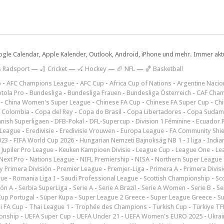
ogle Calendar, Apple Kalender, Outlook, Android, iPhone und mehr. Immer aktue
 Radsport
—
🏏 Cricket
—
🏑 Hockey
—
🏈 NFL
—
🏀 Basketball
p
-
AFC Champions League
-
AFC Cup
-
Africa Cup of Nations
-
Argentine Nacio
tola Pro
-
Bundesliga
-
Bundesliga Frauen
-
Bundesliga Österreich
-
CAF Cham
-
China Women's Super League
-
Chinese FA Cup
-
Chinese FA Super Cup
-
Ch
 Colombia
-
Copa del Rey
-
Copa do Brasil
-
Copa Libertadores
-
Copa Sudam
nish Superligaen
-
DFB-Pokal
-
DFL-Supercup
-
Division 1 Féminine
-
Ecuador P
 League
-
Eredivisie
-
Eredivisie Vrouwen
-
Europa League
-
FA Community Shie
023
-
FIFA World Cup 2026
-
Hungarian Nemzeti Bajnokság NB 1
-
I liga
-
India
-
Jupiler Pro League
-
Keuken Kampioen Divisie
-
League Cup
-
League One
-
Le
Next Pro
-
Nations League
-
NIFL Premiership
-
NISA
-
Northern Super League
 Primera División
-
Premier League
-
Premjer-Liga
-
Primera A
-
Primera Divis
gue
-
Romania Liga I
-
Saudi Professional League
-
Scottish Championship
-
Sc
ión A
-
Serbia SuperLiga
-
Serie A
-
Serie A Brazil
-
Serie A Women
-
Serie B
-
Se
Cup Portugal
-
Süper Kupa
-
Super League 2 Greece
-
Super League Greece
-
S
i FA Cup
-
Thai League 1
-
Trophée des Champions
-
Turkish Cup
-
Türkiye TFF
onship
-
UEFA Super Cup
-
UEFA Under 21
-
UEFA Women's EURO 2025
-
Ukrai