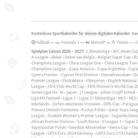
Kostenlose Sportkalender für deinen digitalen Kalender: Go
F
ußball
—
🏎️ Formula 1
—
🏍 MotoGP
—
🎾 Tennis
—

Spielplan Saison 2026 – 2027:
2. Bundesliga
-
AFC Asian Cu
A-League
-
Beker
-
Beker van België
-
Belgian Super Cup
-
Bo
Champions League
-
China League One
-
China League Two
Champions League
-
Copa América
-
Copa Argentina
-
Copa
Cymru Premier
-
Cyprus First Division
-
Damallsvenskan
-
Da
Premier League
-
Ekstraklasa
-
Eliteserien
-
English National
League
-
FIFA Club World Cup
-
FIFA Women's World Cup 2
Israel Ligat Ha`Al
-
Japan - J1 League
-
Johan Cruijff Schaal
Liga MX Femenil
-
Ligue 1
-
Ligue 2
-
Meistriliiga
-
MLS
-
MLS 
interlands
-
Oefen-interlands Vrouwen
-
ÖFB-Cup
-
Paraguay
Primera División Femenina
-
Puchar Polski
-
Qatar Stars Lea
League
-
Scottish Women's Premier League
-
Segunda Divis
African Premier Division
-
South Korea - K League 1
-
Super 
Superpuchar Polski
-
Swedish Allsvenskan
-
Swiss Cup
-
Tha
League
-
UEFA Euro 2024 Germany
-
UEFA Euro U19 Champi