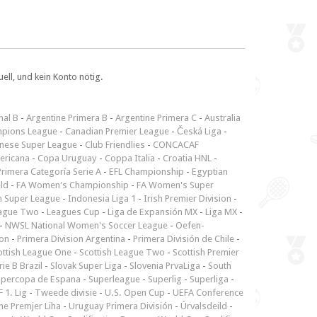
ll, und kein Konto nötig.
nal B
-
Argentine Primera B
-
Argentine Primera C
-
Australia
pions League
-
Canadian Premier League
-
Česká Liga
-
inese Super League
-
Club Friendlies
-
CONCACAF
ericana
-
Copa Uruguay
-
Coppa Italia
-
Croatia HNL
-
rimera Categoría Serie A
-
EFL Championship
-
Egyptian
ld
-
FA Women's Championship
-
FA Women's Super
n Super League
-
Indonesia Liga 1
-
Irish Premier Division
-
ague Two
-
Leagues Cup
-
Liga de Expansión MX
-
Liga MX
-
-
NWSL National Women's Soccer League
-
Oefen-
ion
-
Primera Division Argentina
-
Primera División de Chile
-
ottish League One
-
Scottish League Two
-
Scottish Premier
rie B Brazil
-
Slovak Super Liga
-
Slovenia PrvaLiga
-
South
upercopa de Espana
-
Superleague
-
Superlig
-
Superliga
-
 1. Lig
-
Tweede divisie
-
U.S. Open Cup
-
UEFA Conference
ne Premjer Liha
-
Uruguay Primera División
-
Úrvalsdeild
-