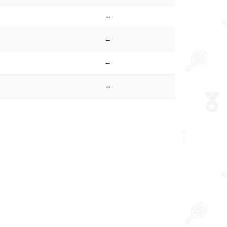
–
–
–
–