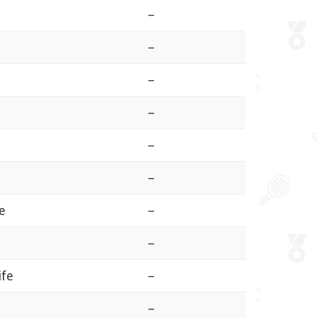
–
–
–
–
–
–
e
–
–
ife
–
–