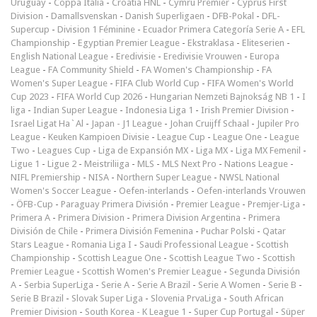
Uruguay
-
Coppa Italia
-
Croatia HNL
-
Cymru Premier
-
Cyprus First
Division
-
Damallsvenskan
-
Danish Superligaen
-
DFB-Pokal
-
DFL-
Supercup
-
Division 1 Féminine
-
Ecuador Primera Categoría Serie A
-
EFL
Championship
-
Egyptian Premier League
-
Ekstraklasa
-
Eliteserien
-
English National League
-
Eredivisie
-
Eredivisie Vrouwen
-
Europa
League
-
FA Community Shield
-
FA Women's Championship
-
FA
Women's Super League
-
FIFA Club World Cup
-
FIFA Women's World
Cup 2023
-
FIFA World Cup 2026
-
Hungarian Nemzeti Bajnokság NB 1
-
I
liga
-
Indian Super League
-
Indonesia Liga 1
-
Irish Premier Division
-
Israel Ligat Ha`Al
-
Japan - J1 League
-
Johan Cruijff Schaal
-
Jupiler Pro
League
-
Keuken Kampioen Divisie
-
League Cup
-
League One
-
League
Two
-
Leagues Cup
-
Liga de Expansión MX
-
Liga MX
-
Liga MX Femenil
-
Ligue 1
-
Ligue 2
-
Meistriliiga
-
MLS
-
MLS Next Pro
-
Nations League
-
NIFL Premiership
-
NISA
-
Northern Super League
-
NWSL National
Women's Soccer League
-
Oefen-interlands
-
Oefen-interlands Vrouwen
-
ÖFB-Cup
-
Paraguay Primera División
-
Premier League
-
Premjer-Liga
-
Primera A
-
Primera Division
-
Primera Division Argentina
-
Primera
División de Chile
-
Primera División Femenina
-
Puchar Polski
-
Qatar
Stars League
-
Romania Liga I
-
Saudi Professional League
-
Scottish
Championship
-
Scottish League One
-
Scottish League Two
-
Scottish
Premier League
-
Scottish Women's Premier League
-
Segunda División
A
-
Serbia SuperLiga
-
Serie A
-
Serie A Brazil
-
Serie A Women
-
Serie B
-
Serie B Brazil
-
Slovak Super Liga
-
Slovenia PrvaLiga
-
South African
Premier Division
-
South Korea - K League 1
-
Super Cup Portugal
-
Süper