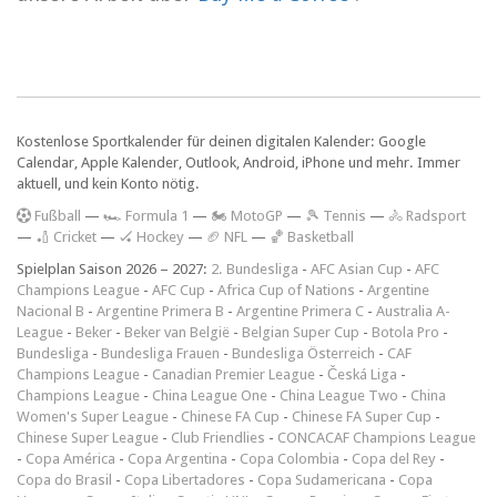
Kostenlose Sportkalender für deinen digitalen Kalender: Google
Calendar, Apple Kalender, Outlook, Android, iPhone und mehr. Immer
aktuell, und kein Konto nötig.
F
ußball
—
🏎️ Formula 1
—
🏍 MotoGP
—
🎾 Tennis
—
🚴 Radsport
—
🏏 Cricket
—
🏑 Hockey
—
🏈 NFL
—
🏀 Basketball
Spielplan Saison 2026 – 2027:
2. Bundesliga
-
AFC Asian Cup
-
AFC
Champions League
-
AFC Cup
-
Africa Cup of Nations
-
Argentine
Nacional B
-
Argentine Primera B
-
Argentine Primera C
-
Australia A-
League
-
Beker
-
Beker van België
-
Belgian Super Cup
-
Botola Pro
-
Bundesliga
-
Bundesliga Frauen
-
Bundesliga Österreich
-
CAF
Champions League
-
Canadian Premier League
-
Česká Liga
-
Champions League
-
China League One
-
China League Two
-
China
Women's Super League
-
Chinese FA Cup
-
Chinese FA Super Cup
-
Chinese Super League
-
Club Friendlies
-
CONCACAF Champions League
-
Copa América
-
Copa Argentina
-
Copa Colombia
-
Copa del Rey
-
Copa do Brasil
-
Copa Libertadores
-
Copa Sudamericana
-
Copa