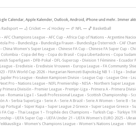
ogle Calendar, Apple Kalender, Outlook, Android, iPhone und mehr. Immer aktue
 Radsport
—
🏏 Cricket
—
🏑 Hockey
—
🏈 NFL
—
🏀 Basketball
p
-
AFC Champions League
-
AFC Cup
-
Africa Cup of Nations
-
Argentine Nacio
tola Pro
-
Bundesliga
-
Bundesliga Frauen
-
Bundesliga Österreich
-
CAF Cham
-
China Women's Super League
-
Chinese FA Cup
-
Chinese FA Super Cup
-
Ch
 Colombia
-
Copa del Rey
-
Copa do Brasil
-
Copa Libertadores
-
Copa Sudam
nish Superligaen
-
DFB-Pokal
-
DFL-Supercup
-
Division 1 Féminine
-
Ecuador P
 League
-
Eredivisie
-
Eredivisie Vrouwen
-
Europa League
-
FA Community Shie
023
-
FIFA World Cup 2026
-
Hungarian Nemzeti Bajnokság NB 1
-
I liga
-
India
-
Jupiler Pro League
-
Keuken Kampioen Divisie
-
League Cup
-
League One
-
Le
Next Pro
-
Nations League
-
NIFL Premiership
-
NISA
-
Northern Super League
 Primera División
-
Premier League
-
Premjer-Liga
-
Primera A
-
Primera Divis
gue
-
Romania Liga I
-
Saudi Professional League
-
Scottish Championship
-
Sc
ión A
-
Serbia SuperLiga
-
Serie A
-
Serie A Brazil
-
Serie A Women
-
Serie B
-
Se
Cup Portugal
-
Süper Kupa
-
Super League 2 Greece
-
Super League Greece
-
S
i FA Cup
-
Thai League 1
-
Trophée des Champions
-
Turkish Cup
-
Türkiye TFF
onship
-
UEFA Super Cup
-
UEFA Under 21
-
UEFA Women's EURO 2025
-
Ukrai
eikkausliiga
-
Women's Champions League
-
Women's Nations League
-
Wome