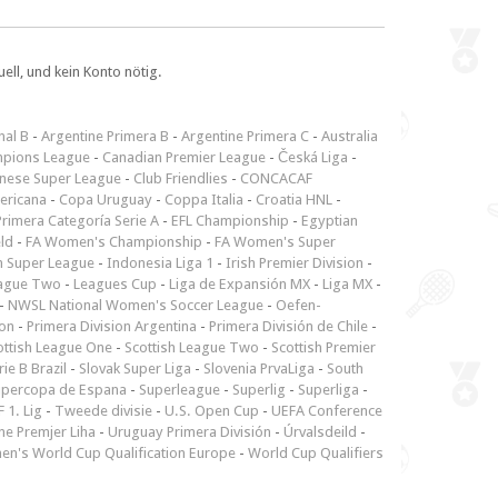
ll, und kein Konto nötig.
nal B
-
Argentine Primera B
-
Argentine Primera C
-
Australia
pions League
-
Canadian Premier League
-
Česká Liga
-
inese Super League
-
Club Friendlies
-
CONCACAF
ericana
-
Copa Uruguay
-
Coppa Italia
-
Croatia HNL
-
rimera Categoría Serie A
-
EFL Championship
-
Egyptian
ld
-
FA Women's Championship
-
FA Women's Super
n Super League
-
Indonesia Liga 1
-
Irish Premier Division
-
ague Two
-
Leagues Cup
-
Liga de Expansión MX
-
Liga MX
-
-
NWSL National Women's Soccer League
-
Oefen-
ion
-
Primera Division Argentina
-
Primera División de Chile
-
ottish League One
-
Scottish League Two
-
Scottish Premier
rie B Brazil
-
Slovak Super Liga
-
Slovenia PrvaLiga
-
South
upercopa de Espana
-
Superleague
-
Superlig
-
Superliga
-
 1. Lig
-
Tweede divisie
-
U.S. Open Cup
-
UEFA Conference
ne Premjer Liha
-
Uruguay Primera División
-
Úrvalsdeild
-
n's World Cup Qualification Europe
-
World Cup Qualifiers