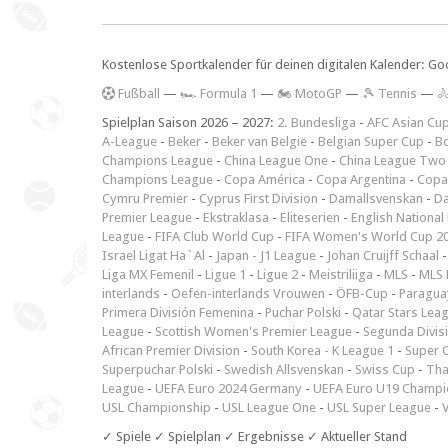
Kostenlose Sportkalender für deinen digitalen Kalender: Go
F
ußball
—
🏎️ Formula 1
—
🏍 MotoGP
—
🎾 Tennis
—

Spielplan Saison 2026 – 2027:
2. Bundesliga
-
AFC Asian Cu
A-League
-
Beker
-
Beker van België
-
Belgian Super Cup
-
Bo
Champions League
-
China League One
-
China League Two
Champions League
-
Copa América
-
Copa Argentina
-
Copa
Cymru Premier
-
Cyprus First Division
-
Damallsvenskan
-
Da
Premier League
-
Ekstraklasa
-
Eliteserien
-
English National
League
-
FIFA Club World Cup
-
FIFA Women's World Cup 2
Israel Ligat Ha`Al
-
Japan - J1 League
-
Johan Cruijff Schaal
Liga MX Femenil
-
Ligue 1
-
Ligue 2
-
Meistriliiga
-
MLS
-
MLS 
interlands
-
Oefen-interlands Vrouwen
-
ÖFB-Cup
-
Paraguay
Primera División Femenina
-
Puchar Polski
-
Qatar Stars Lea
League
-
Scottish Women's Premier League
-
Segunda Divis
African Premier Division
-
South Korea - K League 1
-
Super 
Superpuchar Polski
-
Swedish Allsvenskan
-
Swiss Cup
-
Tha
League
-
UEFA Euro 2024 Germany
-
UEFA Euro U19 Champi
USL Championship
-
USL League One
-
USL Super League
-
V
✓ Spiele ✓ Spielplan ✓ Ergebnisse ✓ Aktueller Stand