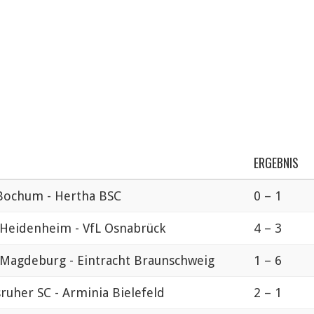
ERGEBNIS
Bochum - Hertha BSC
0 – 1
 Heidenheim - VfL Osnabrück
4 – 3
 Magdeburg - Eintracht Braunschweig
1 – 6
sruher SC - Arminia Bielefeld
2 – 1