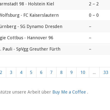
armstadt 98 - Holstein Kiel
2 – 2
Wolfsburg - FC Kaiserslautern
0 – 0
ürnberg - SG Dynamo Dresden
–
gie Cottbus - Hannover 96
–
t. Pauli - SpVgg Greuther Fürth
–
2
3
4
5
6
7
8
9
10
...
33
rstütze unsere Arbeit über
Buy Me a Coffee
.