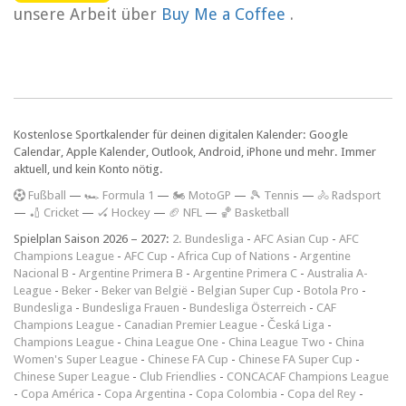
unsere Arbeit über
Buy Me a Coffee
.
Kostenlose Sportkalender für deinen digitalen Kalender: Google
Calendar, Apple Kalender, Outlook, Android, iPhone und mehr. Immer
aktuell, und kein Konto nötig.
F
ußball
—
🏎️ Formula 1
—
🏍 MotoGP
—
🎾 Tennis
—
🚴 Radsport
—
🏏 Cricket
—
🏑 Hockey
—
🏈 NFL
—
🏀 Basketball
Spielplan Saison 2026 – 2027:
2. Bundesliga
-
AFC Asian Cup
-
AFC
Champions League
-
AFC Cup
-
Africa Cup of Nations
-
Argentine
Nacional B
-
Argentine Primera B
-
Argentine Primera C
-
Australia A-
League
-
Beker
-
Beker van België
-
Belgian Super Cup
-
Botola Pro
-
Bundesliga
-
Bundesliga Frauen
-
Bundesliga Österreich
-
CAF
Champions League
-
Canadian Premier League
-
Česká Liga
-
Champions League
-
China League One
-
China League Two
-
China
Women's Super League
-
Chinese FA Cup
-
Chinese FA Super Cup
-
Chinese Super League
-
Club Friendlies
-
CONCACAF Champions League
-
Copa América
-
Copa Argentina
-
Copa Colombia
-
Copa del Rey
-