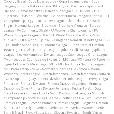
Copa do Brasil
-
Copa Libertadores
-
Copa Sudamericana
-
Copa
Uruguay
-
Coppa Italia
-
Croatia HNL
-
Cymru Premier
-
Cyprus First
Division
-
Damallsvenskan
-
Danish Superligaen
-
DFB-Pokal
-
DFL-
Supercup
-
Division 1 Féminine
-
Ecuador Primera Categoría Serie A
-
EFL
Championship
-
Egyptian Premier League
-
Ekstraklasa
-
Eliteserien
-
English National League
-
Eredivisie
-
Eredivisie Vrouwen
-
Europa
League
-
FA Community Shield
-
FA Women's Championship
-
FA
Women's Super League
-
FIFA Club World Cup
-
FIFA Women's World
Cup 2023
-
FIFA World Cup 2026
-
Hungarian Nemzeti Bajnokság NB 1
-
I
liga
-
Indian Super League
-
Indonesia Liga 1
-
Irish Premier Division
-
Israel Ligat Ha`Al
-
Japan - J1 League
-
Johan Cruijff Schaal
-
Jupiler Pro
League
-
Keuken Kampioen Divisie
-
League Cup
-
League One
-
League
Two
-
Leagues Cup
-
Liga de Expansión MX
-
Liga MX
-
Liga MX Femenil
-
Ligue 1
-
Ligue 2
-
Meistriliiga
-
MLS
-
MLS Next Pro
-
Nations League
-
NIFL Premiership
-
NISA
-
Northern Super League
-
NWSL National
Women's Soccer League
-
Oefen-interlands
-
Oefen-interlands Vrouwen
-
ÖFB-Cup
-
Paraguay Primera División
-
Premier League
-
Premjer-Liga
-
Primera A
-
Primera Division
-
Primera Division Argentina
-
Primera
División de Chile
-
Primera División Femenina
-
Puchar Polski
-
Qatar
Stars League
-
Romania Liga I
-
Saudi Professional League
-
Scottish
Championship
-
Scottish League One
-
Scottish League Two
-
Scottish
Premier League
-
Scottish Women's Premier League
-
Segunda División
A
-
Serbia SuperLiga
-
Serie A
-
Serie A Brazil
-
Serie A Women
-
Serie B
-
Serie B Brazil
-
Slovak Super Liga
-
Slovenia PrvaLiga
-
South African