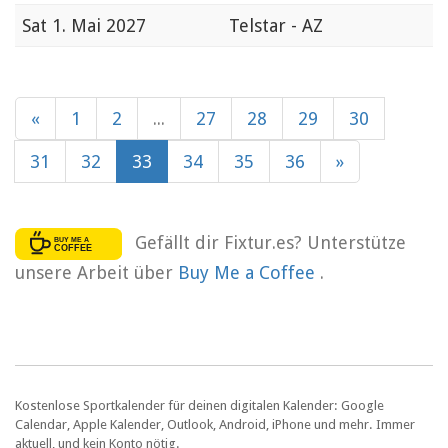
Sat
1. Mai 2027
Telstar - AZ
«
1
2
...
27
28
29
30
31
32
33
34
35
36
»
Gefällt dir Fixtur.es? Unterstütze
unsere Arbeit über
Buy Me a Coffee
.
Kostenlose Sportkalender für deinen digitalen Kalender: Google
Calendar, Apple Kalender, Outlook, Android, iPhone und mehr. Immer
aktuell, und kein Konto nötig.