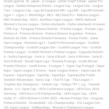
Israel Ligat Ha`Al
-
Japan - J1 League
-
Johan Cruijff Schaal
-
Jupiler Pro
League
-
Keuken Kampioen Divisie
-
League Cup
-
League One
-
League
Two
-
Leagues Cup
-
Liga de Expansión MX
-
Liga MX
-
Liga MX Femenil
-
Ligue 1
-
Ligue 2
-
Meistriliiga
-
MLS
-
MLS Next Pro
-
Nations League
-
NIFL Premiership
-
NISA
-
Northern Super League
-
NWSL National
Women's Soccer League
-
Oefen-interlands
-
Oefen-interlands Vrouwen
-
ÖFB-Cup
-
Paraguay Primera División
-
Premier League
-
Premjer-Liga
-
Primera A
-
Primera Division
-
Primera Division Argentina
-
Primera
División de Chile
-
Primera División Femenina
-
Puchar Polski
-
Qatar
Stars League
-
Romania Liga I
-
Saudi Professional League
-
Scottish
Championship
-
Scottish League One
-
Scottish League Two
-
Scottish
Premier League
-
Scottish Women's Premier League
-
Segunda División
A
-
Serbia SuperLiga
-
Serie A
-
Serie A Brazil
-
Serie A Women
-
Serie B
-
Serie B Brazil
-
Slovak Super Liga
-
Slovenia PrvaLiga
-
South African
Premier Division
-
South Korea - K League 1
-
Super Cup Portugal
-
Süper
Kupa
-
Super League 2 Greece
-
Super League Greece
-
Supercopa de
Espana
-
Superleague
-
Superlig
-
Superliga
-
Superpuchar Polski
-
Swedish Allsvenskan
-
Swiss Cup
-
Thai FA Cup
-
Thai League 1
-
Trophée des Champions
-
Turkish Cup
-
Türkiye TFF 1. Lig
-
Tweede
divisie
-
U.S. Open Cup
-
UEFA Conference League
-
UEFA Euro 2024
Germany
-
UEFA Euro U19 Championship
-
UEFA Super Cup
-
UEFA
Under 21
-
UEFA Women's EURO 2025
-
Ukraine Premjer Liha
-
Uruguay
Primera División
-
Úrvalsdeild
-
USL Championship
-
USL League One
-
USL Super League
-
Veikkausliiga
-
Women's Champions League
-