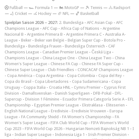
F
ußball
—
🏎️ Formula 1
—
🏍 MotoGP
—
🎾 Tennis
—
🚴 Radsport
—
🏏 Cricket
—
🏑 Hockey
—
🏈 NFL
—
🏀 Basketball
Spielplan Saison 2026 – 2027:
2. Bundesliga
-
AFC Asian Cup
-
AFC
Champions League
-
AFC Cup
-
Africa Cup of Nations
-
Argentine
Nacional B
-
Argentine Primera B
-
Argentine Primera C
-
Australia A-
League
-
Beker
-
Beker van België
-
Belgian Super Cup
-
Botola Pro
-
Bundesliga
-
Bundesliga Frauen
-
Bundesliga Österreich
-
CAF
Champions League
-
Canadian Premier League
-
Česká Liga
-
Champions League
-
China League One
-
China League Two
-
China
Women's Super League
-
Chinese FA Cup
-
Chinese FA Super Cup
-
Chinese Super League
-
Club Friendlies
-
CONCACAF Champions League
-
Copa América
-
Copa Argentina
-
Copa Colombia
-
Copa del Rey
-
Copa do Brasil
-
Copa Libertadores
-
Copa Sudamericana
-
Copa
Uruguay
-
Coppa Italia
-
Croatia HNL
-
Cymru Premier
-
Cyprus First
Division
-
Damallsvenskan
-
Danish Superligaen
-
DFB-Pokal
-
DFL-
Supercup
-
Division 1 Féminine
-
Ecuador Primera Categoría Serie A
-
EFL
Championship
-
Egyptian Premier League
-
Ekstraklasa
-
Eliteserien
-
English National League
-
Eredivisie
-
Eredivisie Vrouwen
-
Europa
League
-
FA Community Shield
-
FA Women's Championship
-
FA
Women's Super League
-
FIFA Club World Cup
-
FIFA Women's World
Cup 2023
-
FIFA World Cup 2026
-
Hungarian Nemzeti Bajnokság NB 1
-
I
liga
-
Indian Super League
-
Indonesia Liga 1
-
Irish Premier Division
-