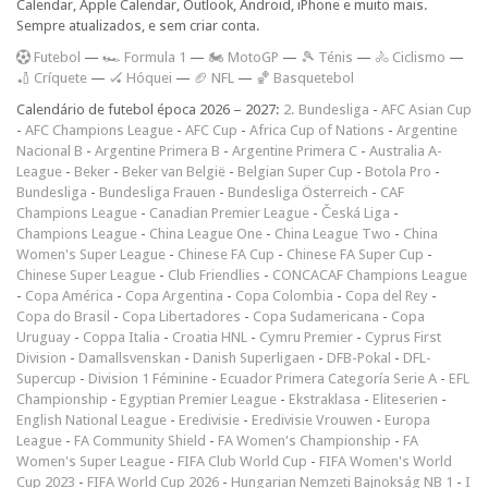
Calendar, Apple Calendar, Outlook, Android, iPhone e muito mais.
Sempre atualizados, e sem criar conta.
F
utebol
—
🏎️ Formula 1
—
🏍 MotoGP
—
🎾 Ténis
—
🚴 Ciclismo
—
🏏 Críquete
—
🏑 Hóquei
—
🏈 NFL
—
🏀 Basquetebol
Calendário de futebol época 2026 – 2027:
2. Bundesliga
-
AFC Asian Cup
-
AFC Champions League
-
AFC Cup
-
Africa Cup of Nations
-
Argentine
Nacional B
-
Argentine Primera B
-
Argentine Primera C
-
Australia A-
League
-
Beker
-
Beker van België
-
Belgian Super Cup
-
Botola Pro
-
Bundesliga
-
Bundesliga Frauen
-
Bundesliga Österreich
-
CAF
Champions League
-
Canadian Premier League
-
Česká Liga
-
Champions League
-
China League One
-
China League Two
-
China
Women's Super League
-
Chinese FA Cup
-
Chinese FA Super Cup
-
Chinese Super League
-
Club Friendlies
-
CONCACAF Champions League
-
Copa América
-
Copa Argentina
-
Copa Colombia
-
Copa del Rey
-
Copa do Brasil
-
Copa Libertadores
-
Copa Sudamericana
-
Copa
Uruguay
-
Coppa Italia
-
Croatia HNL
-
Cymru Premier
-
Cyprus First
Division
-
Damallsvenskan
-
Danish Superligaen
-
DFB-Pokal
-
DFL-
Supercup
-
Division 1 Féminine
-
Ecuador Primera Categoría Serie A
-
EFL
Championship
-
Egyptian Premier League
-
Ekstraklasa
-
Eliteserien
-
English National League
-
Eredivisie
-
Eredivisie Vrouwen
-
Europa
League
-
FA Community Shield
-
FA Women's Championship
-
FA
Women's Super League
-
FIFA Club World Cup
-
FIFA Women's World
Cup 2023
-
FIFA World Cup 2026
-
Hungarian Nemzeti Bajnokság NB 1
-
I