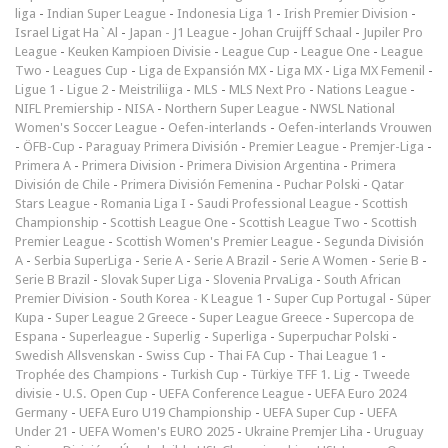
liga
-
Indian Super League
-
Indonesia Liga 1
-
Irish Premier Division
-
Israel Ligat Ha`Al
-
Japan - J1 League
-
Johan Cruijff Schaal
-
Jupiler Pro
League
-
Keuken Kampioen Divisie
-
League Cup
-
League One
-
League
Two
-
Leagues Cup
-
Liga de Expansión MX
-
Liga MX
-
Liga MX Femenil
-
Ligue 1
-
Ligue 2
-
Meistriliiga
-
MLS
-
MLS Next Pro
-
Nations League
-
NIFL Premiership
-
NISA
-
Northern Super League
-
NWSL National
Women's Soccer League
-
Oefen-interlands
-
Oefen-interlands Vrouwen
-
ÖFB-Cup
-
Paraguay Primera División
-
Premier League
-
Premjer-Liga
-
Primera A
-
Primera Division
-
Primera Division Argentina
-
Primera
División de Chile
-
Primera División Femenina
-
Puchar Polski
-
Qatar
Stars League
-
Romania Liga I
-
Saudi Professional League
-
Scottish
Championship
-
Scottish League One
-
Scottish League Two
-
Scottish
Premier League
-
Scottish Women's Premier League
-
Segunda División
A
-
Serbia SuperLiga
-
Serie A
-
Serie A Brazil
-
Serie A Women
-
Serie B
-
Serie B Brazil
-
Slovak Super Liga
-
Slovenia PrvaLiga
-
South African
Premier Division
-
South Korea - K League 1
-
Super Cup Portugal
-
Süper
Kupa
-
Super League 2 Greece
-
Super League Greece
-
Supercopa de
Espana
-
Superleague
-
Superlig
-
Superliga
-
Superpuchar Polski
-
Swedish Allsvenskan
-
Swiss Cup
-
Thai FA Cup
-
Thai League 1
-
Trophée des Champions
-
Turkish Cup
-
Türkiye TFF 1. Lig
-
Tweede
divisie
-
U.S. Open Cup
-
UEFA Conference League
-
UEFA Euro 2024
Germany
-
UEFA Euro U19 Championship
-
UEFA Super Cup
-
UEFA
Under 21
-
UEFA Women's EURO 2025
-
Ukraine Premjer Liha
-
Uruguay